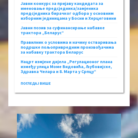
Јавни конкурс за пријаву кандидата за
именовање предсједника/замјеника
предсједника бирачког одбора у основним
изборним јединицама у Босни и Херцеговини
Јавни позив за суфинансирање набавке
трактора „Беларус“
Правилник о условима и начину остваривања
подршке пољопривредним произвођачима
за набавку трактора Беларус
Нацрт измјене дијела „Регулационог плана
између улица Моме Видовића, Љубовијске,
Здравка Челара и 8. Марта у Српцу“
ПОГЛЕДАЈ ВИШЕ