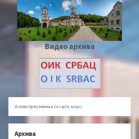
Видео архива
Услови преузимања са сајта:
види...
Архива