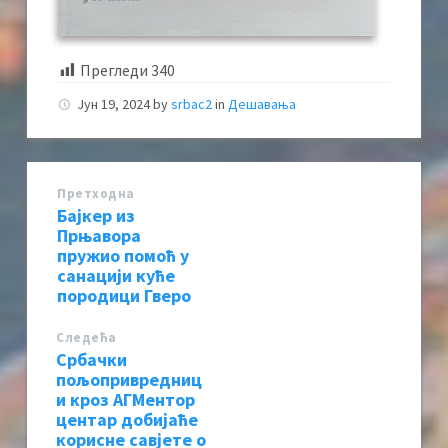
Прегледи
340
Јун 19, 2024
by
srbac2
in
Дешавања
Претходна
Бајкер из
Прњавора
пружио помоћ у
санацији куће
породици Гверо
Следећa
Србачки
пољопривредниц
и кроз АГМентор
центар добијаће
корисне савјете о