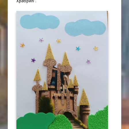
Храбрић”.