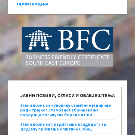
производњи
ЈАВНИ ПОЗИВИ, ОГЛАСИ И ОБАВЈЕШТЕЊА
Јавни позив за куповину стамбене јединице
ради трајног стамбеног збрињавања
породица погинулих бораца и РВИ
Јавни позив за предлагање кандидата за
додјелу признања општине Србац