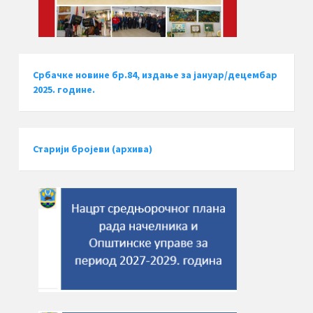
Србачке новине бр.84, издање за јануар/децембар
2025. године.
Старији бројеви (архива)