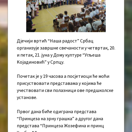
Дјечији вртић “Наша радост” Србац
организује завршне свечаности у четвртак, 20.
и петак, 21. јуна у Дому културе “Угљеша
Kојадиновић” у Српцу.
Почетак је у 19 часова а посјетиоци ће моћи
присуствовати представама у којима ће
учествовати сви полазници ове предшколске
установе.
Првог дана биће одиграна представа
“Принцеза на зрну грашка” а другог дана
представа “Принцеза Жозефина и принц