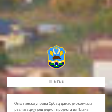
MENU
Општинска управа Србац данас је окончала
реализацију још једног пројекта из Плана