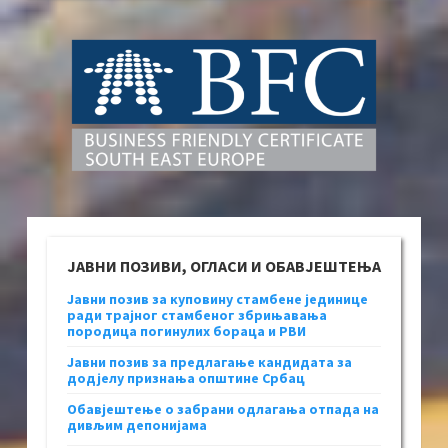
ЈАВНИ ПОЗИВИ, ОГЛАСИ И ОБАВЈЕШТЕЊА
Јавни позив за куповину стамбене јединице
ради трајног стамбеног збрињавања
породица погинулих бораца и РВИ
Јавни позив за предлагање кандидата за
додјелу признања општине Србац
Обавјештење о забрани одлагања отпада на
дивљим депонијама