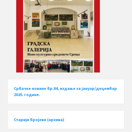
Србачке новине бр.84, издање за јануар/децембар
2025. године.
Старији бројеви (архива)