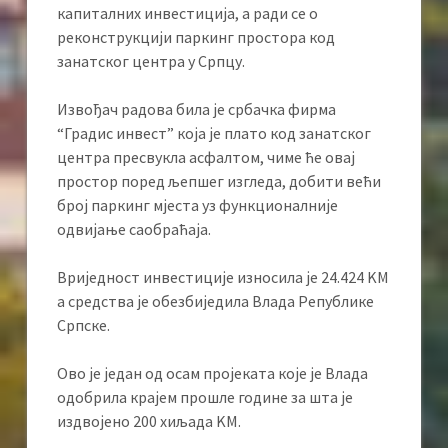
капиталних инвестиција, а ради се о
реконструкцији паркинг простора код
занатског центра у Српцу.
Извођач радова била је србачка фирма
“Градис инвест” која је плато код занатског
центра пресвукла асфалтом, чиме ће овај
простор поред љепшег изгледа, добити већи
број паркинг мјеста уз функционалније
одвијање саобраћаја.
Вриједност инвестиције износила је 24.424 KМ
а средства је обезбиједила Влада Републике
Српске.
Ово је један од осам пројеката које је Влада
одобрила крајем прошле године за шта је
издвојено 200 хиљада KМ.