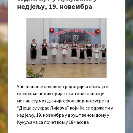
недјељу, 19. новембра
Упознавање локалне традиције и обичаја и
склапање нових пријатељстава главни је
мотив седмих дјечијих фолклорних сусрета
“Дјеца су украс Лијевча” који ће се одржати у
недјељу, 19. новембра у друштвеном дому у
Kукуљама са почетком у 18 часова.