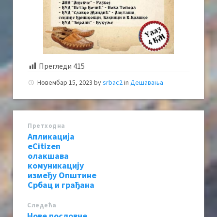
Прегледи
415
Новембар 15, 2023
by
srbac2
in
Дешавања
Претходна
Апликација
eCitizen
олакшава
комуникацију
између Општине
Србац и грађана
Следећa
Нове пословне