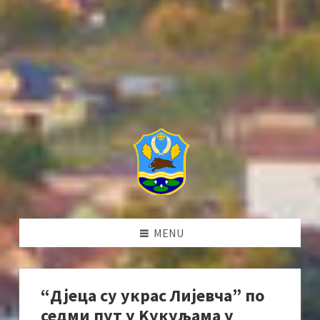
MENU
“Дјеца су украс Лијевча” по
седми пут у Kукуљама у