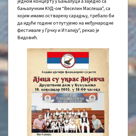
једном концерту у Бањалуци а заједно са
бањалучким KУД-ом “Веселин Маслеша”, са
којим имамо остварену сарадњу, требало би
да идуће године отпутујемо на међународне
фестивале у Грчку и Италију”, рекао је
Видовић.