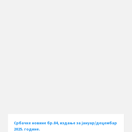
Србачке новине бр.84, издање за јануар/децембар
2025. године.