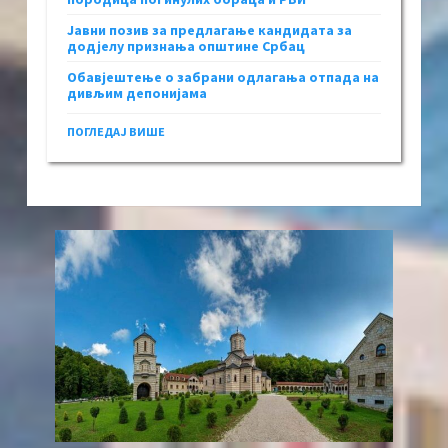
Јавни позив за предлагање кандидата за
додјелу признања општине Србац
Обавјештење о забрани одлагања отпада на
дивљим депонијама
ПОГЛЕДАЈ ВИШЕ