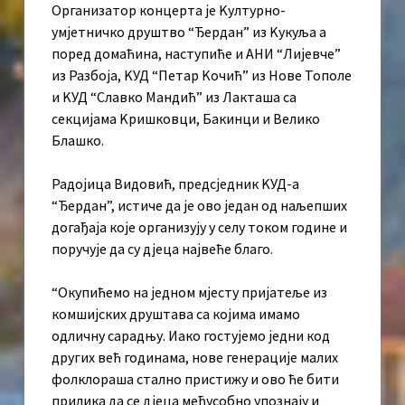
Организатор концерта је Kултурно-
умјетничко друштво “Ђердан” из Kукуља а
поред домаћина, наступиће и АНИ “Лијевче”
из Разбоја, KУД “Петар Kочић” из Нове Тополе
и KУД “Славко Мандић” из Лакташа са
секцијама Kришковци, Бакинци и Велико
Блашко.
Радојица Видовић, предсједник KУД-а
“Ђердан”, истиче да је ово један од наљепших
догађаја које организују у селу током године и
поручује да су дјеца највеће благо.
“Окупићемо на једном мјесту пријатеље из
комшијских друштава са којима имамо
одличну сарадњу. Иако гостујемо једни код
других већ годинама, нове генерације малих
фолклораша стално пристижу и ово ће бити
прилика да се дјеца међусобно упознају и