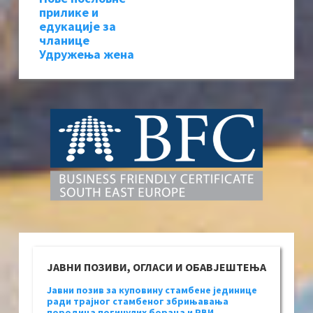
прилике и
едукације за
чланице
Удружења жена
ЈАВНИ ПОЗИВИ, ОГЛАСИ И ОБАВЈЕШТЕЊА
Јавни позив за куповину стамбене јединице
ради трајног стамбеног збрињавања
породица погинулих бораца и РВИ