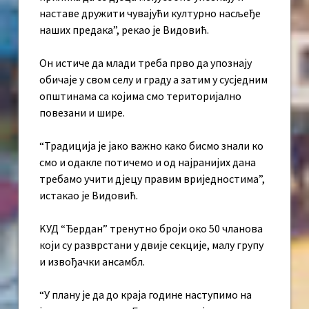
наставе дружити чувајући културно насљеђе
наших предака”, рекао је Видовић.
Он истиче да млади треба прво да упознају
обичаје у свом селу и граду а затим у сусједним
општинама са којима смо територијално
повезани и шире.
“Традиција је јако важно како бисмо знали ко
смо и одакле потичемо и од најранијих дана
требамо учити дјецу правим вриједностима”,
истакао је Видовић.
KУД “Ђердан” тренутно броји око 50 чланова
који су разврстани у двије секције, малу групу
и извођачки ансамбл.
“У плану је да до краја године наступимо на