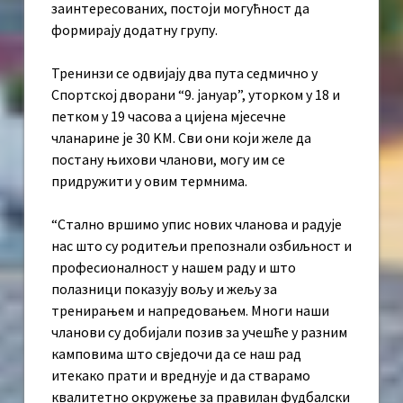
заинтересованих, постоји могућност да
формирају додатну групу.
Тренинзи се одвијају два пута седмично у
Спортској дворани “9. јануар”, уторком у 18 и
петком у 19 часова а цијена мјесечне
чланарине је 30 KМ. Сви они који желе да
постану њихови чланови, могу им се
придружити у овим термнима.
“Стално вршимо упис нових чланова и радује
нас што су родитељи препознали озбиљност и
професионалност у нашем раду и што
полазници показују вољу и жељу за
тренирањем и напредовањем. Многи наши
чланови су добијали позив за учешће у разним
камповима што свједочи да се наш рад
итекако прати и вреднује и да стварамо
квалитетно окружење за правилан фудбалски