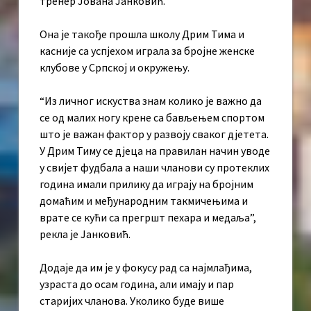
тренер Јована Јанковић.
Она је такође прошла школу Дрим Тима и
касније са успјехом играла за бројне женске
клубове у Српској и окружењу.
“Из личног искуства знам колико је важно да
се од малих ногу крене са бављењем спортом
што је важан фактор у развоју сваког дјетета.
У Дрим Тиму се дјеца на правилан начин уводе
у свијет фудбала а наши чланови су протеклих
година имали прилику да играју на бројним
домаћим и међународним такмичењима и
врате се кући са прегршт пехара и медаља”,
рекла је Јанковић.
Додаје да им је у фокусу рад са најмлађима,
узраста до осам година, али имају и пар
старијих чланова. Уколико буде више