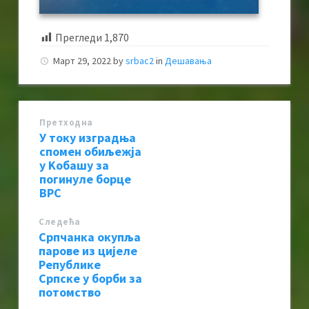
Прегледи
1,870
Март 29, 2022
by
srbac2
in
Дешавања
Претходна
У току изградња
спомен обиљежја
у Kобашу за
погинуле борце
ВРС
Следећa
Српчанка окупља
парове из цијеле
Републике
Српске у борби за
потомство