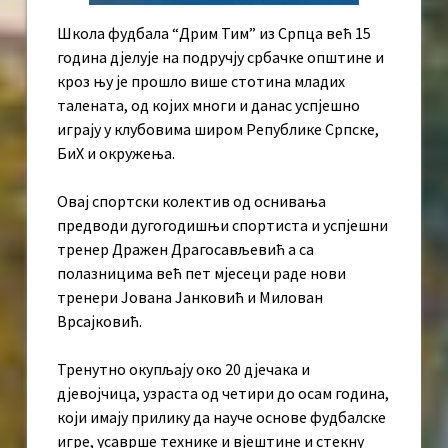
Школа фудбала “Дрим Тим” из Српца већ 15
година дјелује на подручју србачке општине и
кроз њу је прошло више стотина младих
талената, од којих многи и данас успјешно
играју у клубовима широм Републике Српске,
БиХ и окружења.
Овај спортски колектив од оснивања
предводи дугогодишњи спортиста и успјешни
тренер Дражен Драгосављевић а са
полазницима већ пет мјесеци раде нови
тренери Јована Јанковић и Милован
Врсајковић.
Тренутно окупљају око 20 дјечака и
дјевојчица, узраста од четири до осам година,
који имају прилику да науче основе фудбалске
игре, усаврше технике и вјештине и стекну