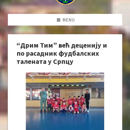
MENU
“Дрим Тим” већ деценију и
по расадник фудбалских
талената у Српцу