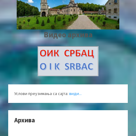
Видео архива
Услови преузимања са сајта:
види...
Архива