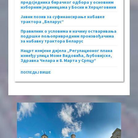
предсједника бирачког одбора у основним
изборним јединицама у Босни и Херцеговини
Јавни позив за суфинансирање набавке
трактора „Беларус“
Правилник о условима и начину остваривања
подршке пољопривредним произвођачима
за набавку трактора Беларус
Нацрт измјене дијела „Регулационог плана
између улица Моме Видовића, Љубовијске,
Здравка Челара и 8. Марта у Српцу“
ПОГЛЕДАЈ ВИШЕ