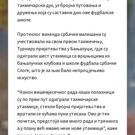
такмичарски дух, уз бројна путовања и
дружења која су саставни дио ове фудбалске
школе.
Протеклог викенда србачки малишани су
учествовали на свом првом такмичењу,
Турниру пријатељства у Бањалуци, гдје су
одиграли шест утакмица са вршњацима из
бањалучких клубова и школе фудбала србачке
Слоге, што је за њих било непроцјењиво
искуство.
“Након вишемјесечног рада наши полазници
су по први пут одиграли такмичарске
утакмице, стекли бројна пријатељства и
вратили се кућама пуни утисака. Ово је тек
почетак, предстоји нам много рада и тренинга
а у плану већ имамо неке нове утакмице”, каже