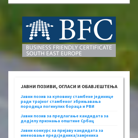
ЈАВНИ ПОЗИВИ, ОГЛАСИ И ОБАВЈЕШТЕЊА
Јавни позив за куповину стамбене јединице
ради трајног стамбеног збрињавања
породица погинулих бораца и РВИ
Јавни позив за предлагање кандидата за
додјелу признања општине Србац
Јавни конкурс за пријаву кандидата за
именовање предсједника/замјеника