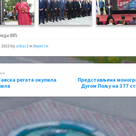
леди
885
, 2023
by
srbac2
in
Вијести
на
Савска регата окупила
Представљена моногр
вила
Дугом Пољу на 377 с