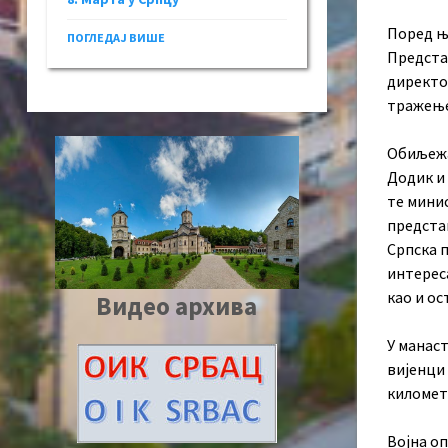
Поред њ
ПОГЛЕДАЈ ВИШЕ
Предста
директо
тражење
Обиљежа
Додик и
те мини
предста
Српска 
интерес
као и ос
Видео архива
У манаст
вијенци 
километа
Војна оп