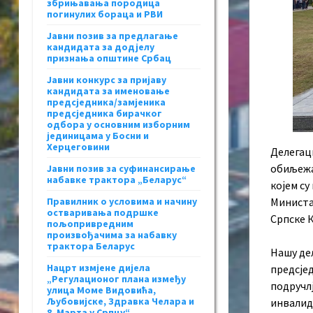
збрињавања породица
погинулих бораца и РВИ
Јавни позив за предлагање
кандидата за додјелу
признања општине Србац
Јавни конкурс за пријаву
кандидата за именовање
предсједника/замјеника
предсједника бирачког
одбора у основним изборним
јединицама у Босни и
Херцеговини
Делегац
обиљежа
Јавни позив за суфинансирање
набавке трактора „Беларус“
којем су
Правилник о условима и начину
Министа
остваривања подршке
Српске К
пољопривредним
произвођачима за набавку
трактора Беларус
Нашу де
Нацрт измјене дијела
предсје
„Регулационог плана између
подручл
улица Моме Видовића,
Љубовијске, Здравка Челара и
инвалид
8. Марта у Српцу“