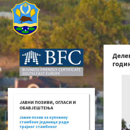
Деле
годи
ЈАВНИ ПОЗИВИ, ОГЛАСИ И
ОБАВЈЕШТЕЊА
Јавни позив за куповину
стамбене јединице ради
трајног стамбеног