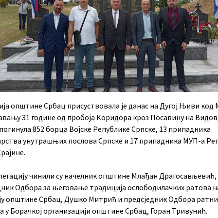
ија општине Србац присуствовала је данас на Дугој Њиви код
вању 31 године од пробоја Коридора кроз Посавину на Видов
 погинула 852 борца Војске Републике Српске, 13 припадника
рства унутрашњих послова Српске и 17 припадника МУП-а Ре
рајине.
легацију чинили су начелник општине Млађан Драгосављевић,
дник Одбора за његовање традиција ослободилачких ратова н
ју општине Србац, Душко Митрић и предсједник Одбора ратни
а у Борачкој организацији општине Србац, Горан Тривунић.