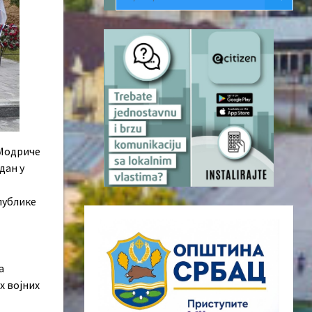
 Модриче
дан у
публике
а
х војних