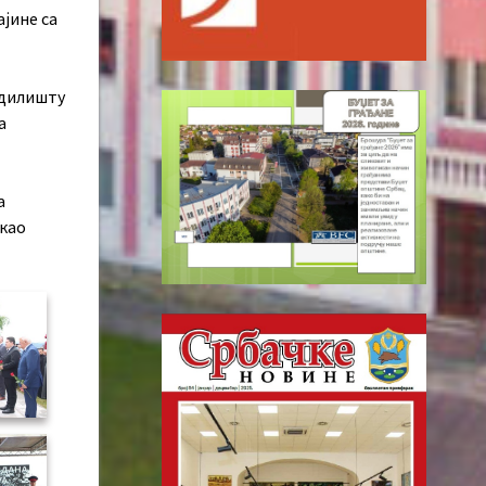
ајине са
одилишту
а
а
 као