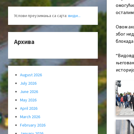
омогућил
осталим
Услови преузимања са сајта:
види...
Овом ак
због нед
Архива
блокада 
“Видовд
његовањ
историјс
August 2026
July 2026
June 2026
May 2026
April 2026
March 2026
February 2026
January 2026