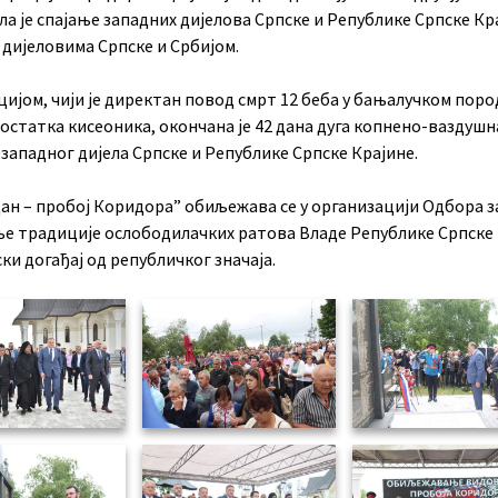
а је спајање западних дијелова Српске и Републике Српске Кр
 дијеловима Српске и Србијом.
цијом, чији је директан повод смрт 12 беба у бањалучком пор
остатка кисеоника, окончана је 42 дана дуга копнено-ваздушн
западног дијела Српске и Републике Српске Крајине.
ан – пробој Коридора” обиљежава се у организацији Одбора з
е традиције ослободилачких ратова Владе Републике Српске
ки догађај од републичког значаја.