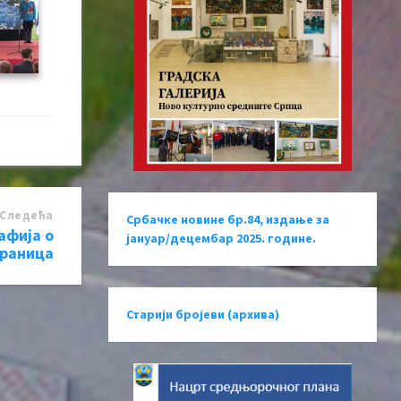
Следећa
Србачке новине бр.84, издање за
афија о
јануар/децембар 2025. године.
траница
Старији бројеви (архива)