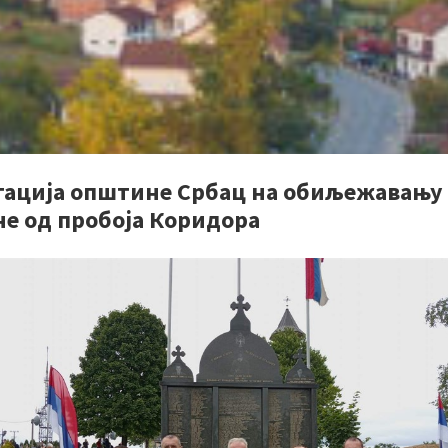
гација општине Србац на обиљежавању
не од пробоја Коридора