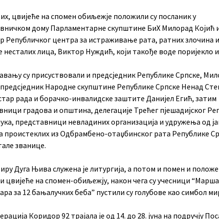
их, цвијеће на спомен обиљежје положили су посланик у
вничком дому Парламентарне скупштине БиХ Милорад Којић 
р Републичког центра за истраживање рата, ратних злочина 
 несталих лица, Виктор Нуждић, који такође воде поријекло и
вању су присуствовали и предсједник Републике Српске, Ми
 предсједник Народне скупштине Републике Српске Ненад Сте
стар рада и борачко-инвалидске заштите Данијел Егић, затим
вници градова и општина, делегације Трећег пјешадијског Ре
пука, представници невладиних организација и удружења од ј
а проистеклих из Одбрамбено-отаџбинског рата Републике Ср
тале званице.
иру Дуга Њива служена је литургија, а потом и помен и положе
и цвијеће на спомен-обиљежју, након чега су учесници “Марша
ра за 12 бањалучких беба” пустили су голубове као симбол ми
ерација Коридор 92 трајала је од 14. до 28. јуна на подручју По