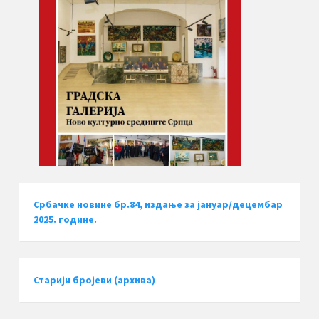
Србачке новине бр.84, издање за јануар/децембар
2025. године.
Старији бројеви (архива)