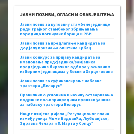
ЈАВНИ ПОЗИВИ, ОГЛАСИ И ОБАВЈЕШТЕЊА
Јавни позив за куповину стамбене јединице
ради трајног стамбеног збрињавања
породица погинулих бораца и РВИ
Јавни позив за предлагање кандидата за
додјелу признања општине Србац
Јавни конкурс за пријаву кандидата за
именовање предсједника/замјеника
предсједника бирачког одбора у основним
изборним јединицама у Босни и Херцеговини
Јавни позив за суфинансирање набавке
трактора „Беларус“
Правилник о условима и начину остваривања
подршке пољопривредним произвођачима
за набавку трактора Беларус
Нацрт измјене дијела „Регулационог плана
између улица Моме Видовића, Љубовијске,
Здравка Челара и 8. Марта у Српцу“