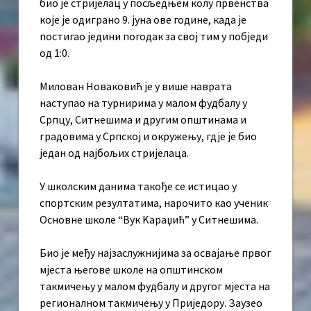
био је стријелац у посљедњем колу првенства
које је одиграно 9. јуна ове године, када је
постигао једини погодак за свој тим у побједи
од 1:0.
Милован Новаковић је у више наврата
наступао на турнирима у малом фудбалу у
Српцу, Ситнешима и другим општинама и
градовима у Српској и окружењу, гдје је био
један од најбољих стријелаца.
У школским данима такође се истицао у
спортским резултатима, нарочито као ученик
Основне школе “Вук Kараџић” у Ситнешима.
Био је међу најзаслужнијима за освајање првог
мјеста његове школе на општинском
такмичењу у малом фудбалу и другог мјеста на
регионалном такмичењу у Приједору. Заузео