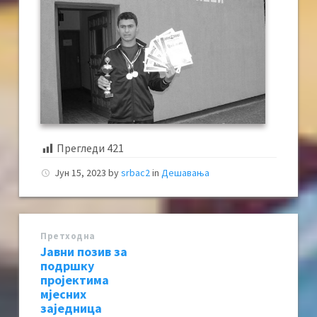
Прегледи
421
Јун 15, 2023
by
srbac2
in
Дешавања
Претходна
Јавни позив за
подршку
пројектима
мјесних
заједница