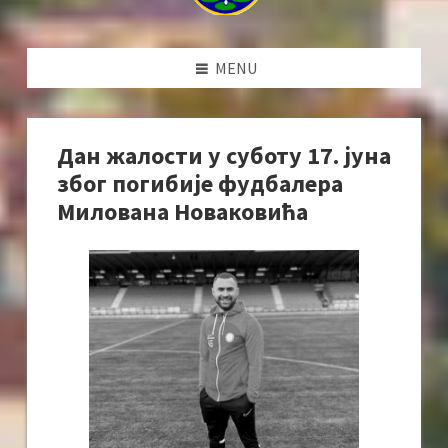
MENU
Дан жалости у суботу 17. јуна
због погибије фудбалера
Милована Новаковића