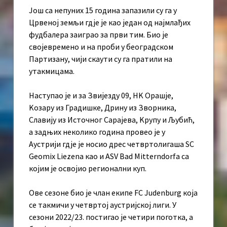
Још са непуних 15 година запазили су га у
Црвеној земљи гдје је као један од најмлађих
фудбалера заиграо за први тим. Био је
својевремено и на проби у београдском
Партизану, чији скаути су га пратили на
утакмицама.
Наступао је и за Звијезду 09, НK Орашје,
Kозару из Градишке, Дрину из Зворника,
Славију из Источног Сарајева, Kрупу и Љубић,
а задњих неколико година провео је у
Аустрији гдје је носио дрес четвртолигаша SC
Geomix Liezena као и ASV Bad Mitterndorfa са
којим је освојио регионални куп.
Ове сезоне био је члан екипе FC Judenburg која
се такмичи у четвртој аустријској лиги. У
сезони 2022/23. постигао је четири поготка, а