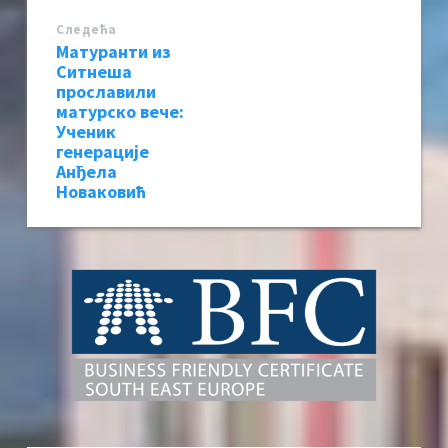
Следећa
Матуранти из
Ситнеша
прославили
матурско вече:
Ученик
генерације
Анђела
Новаковић