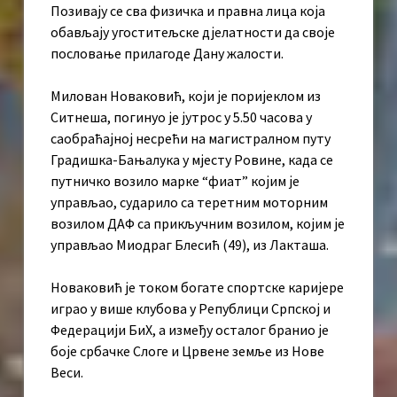
Позивају се сва физичка и правна лица која
обављају угоститељске дјелатности да своје
пословање прилагоде Дану жалости.
Милован Новаковић, који је поријеклом из
Ситнеша, погинуо је јутрос у 5.50 часова у
саобраћајној несрећи на магистралном путу
Градишка-Бањалука у мјесту Ровине, када се
путничко возило марке “фиат” којим је
управљао, сударило са теретним моторним
возилом ДАФ са прикључним возилом, којим је
управљао Миодраг Блесић (49), из Лакташа.
Новаковић је током богате спортске каријере
играо у више клубова у Републици Српској и
Федерацији БиХ, а између осталог бранио је
боје србачке Слоге и Црвене земље из Нове
Веси.