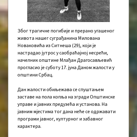
Због трагичне погибије и прерано угашеног
живота нашег суграђанина Милована
Новаковића из Ситнеша (29), који је
настрадао јутрос у саобраћајној несрећи,
начелник општине Млађан Драгосављевић
прогласио је суботу 17. јуна Даном жалости у
општини Србац.
Дан жалости обиљежава се спуштањем
заставе на пола копља на згради Општинске
управе и јавних предузећа и установа. На
јавним мјестима тог дана неће се одржавати
програми јавног, културног и забавног
карактера.