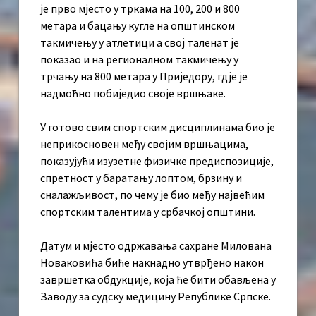
је прво мјесто у тркама на 100, 200 и 800
метара и бацању кугле на општинском
такмичењу у атлетици а свој таленат је
показао и на регионалном такмичењу у
трчању на 800 метара у Приједору, гдје је
надмоћно побиједио своје вршњаке.
У готово свим спортским дисциплинама био је
неприкосновен међу својим вршњацима,
показујући изузетне физичке предиспозиције,
спретност у баратању лоптом, брзину и
сналажљивост, по чему је био међу највећим
спортским талентима у србачкој општини.
Датум и мјесто одржавања сахране Милована
Новаковића биће накнадно утврђено након
завршетка обдукције, која ће бити обављена у
Заводу за судску медицину Републике Српске.