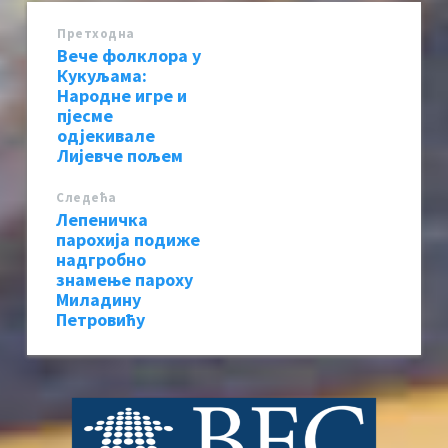
Претходна
Вече фолклора у
Кукуљама:
Народне игре и
пјесме
одјекивале
Лијевче пољем
Следећa
Лепеничка
парохија подиже
надгробно
знамење пароху
Миладину
Петровићу