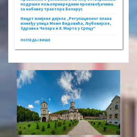
подршке пољопривредним произвођачима
за набавку трактора Беларус
Нацрт измјене дијела „Регулационог плана
између улица Моме Видовића, Љубовијске,
Здравка Челара и 8. Марта у Српцу“
ПОГЛЕДАЈ ВИШЕ