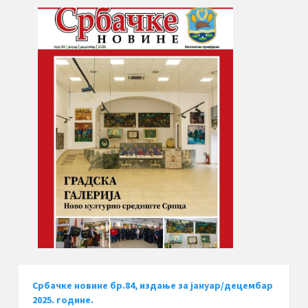
Србачке новине бр.84, издање за јануар/децембар
2025. године.