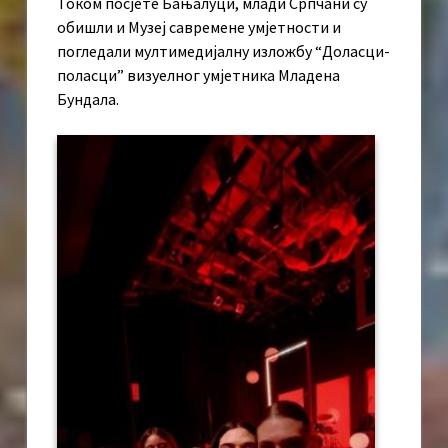
Током посјете Бањалуци, млади Српчани су
обишли и Музеј савремене умјетности и
погледали мултимедијалну изложбу “Доласци-
поласци” визуелног умјетника Младена
Бундала.