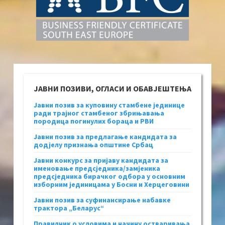
ЈАВНИ ПОЗИВИ, ОГЛАСИ И ОБАВЈЕШТЕЊА
Јавни позив за куповину стамбене јединице
ради трајног стамбеног збрињавања
породица погинулих бораца и РВИ
Јавни позив за предлагање кандидата за
додјелу признања општине Србац
Јавни конкурс за пријаву кандидата за
именовање предсједника/замјеника
предсједника бирачког одбора у основним
изборним јединицама у Босни и Херцеговини
Јавни позив за суфинансирање набавке
трактора „Беларус“
Правилник о условима и начину остваривања