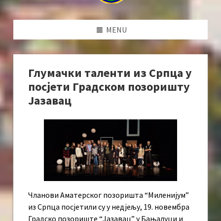
MENU
Глумачки таленти из Српца у
посјети Градском позоришту
Јазавац
Чланови Аматерског позоришта “Миленијум”
из Српца посјетили су у недјељу, 19. новембра
Градско позориште “Јазавац” у Бањалуци и