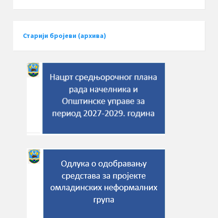
Старији бројеви (архива)