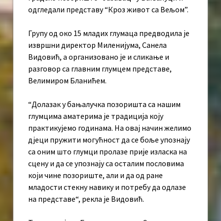
одгледали представу “Кроз живот са Вељом”.
Групу од око 15 младих глумаца предводила је
извршни директор Миленијума, Санела
Видовић, а организовано је и сликање и
разговор са главним глумцем представе,
Велимиром Бланићем.
“Долазак у бањалучка позоришта са нашим
глумцима аматерима је традиција коју
практикујемо годинама. На овај начин желимо
дјеци пружити могућност да се боље упознају
са оним што глумци пролазе прије изласка на
сцену и да се упознају са осталим пословима
који чине позориште, али и да од ране
младости стекну навику и потребу да одлазе
на представе“, рекла је Видовић.