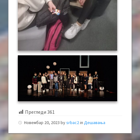
Прегледи
361
Новембар 20, 2023
by
srbac2
in
Дешавања