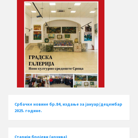
Србачке новине бр.84, издање за јануар/децембар
2025. године.
Старији бројеви (архива)