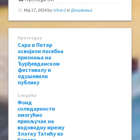
Мај 17, 2024
by
srbac2
in
Дешавања
Претходна
Сара и Петар
освојили посебна
признања на
Ђурђевданском
фестивалу и
одушевили
публику
Следећa
Фонд
солидарности
омогућио
прикључак на
водоводну мрежу
Златку Татићу из
Корова