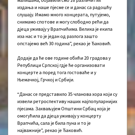
издања и наше пјесме се и данас са радошћу
слушају. Имамо много концерата, путујемо,
снимамо спотове и могу слободно рећи да
д‌јеца уживају у Врапчићима. Велика је екипа
иза нас и то је један од разлога зашто
опстајемо већ 30 година”, рекао је Ђаковић.
Додаје да ће ове године обићи 20 градова у
Републици Српској гд‌је ће организовати
концерте а поред тога гостоваће и у
Њемачкој, Грчкој и Србији.
“Данас се представило 35 чланова хора који су
извели ретроспективу наших најпопуларнијих
пјесама. Захваљујем Општини Србац која је
омогућила да д‌јеца уживају у концерту
Врапчића, сала је била пуна и то је
најважније”, рекао је Ђаковић.