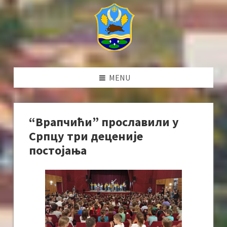
MENU
“Врапчићи” прославили у
Српцу три деценије
постојања