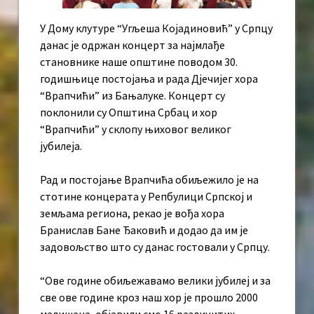
У Дому клутуре “Угљеша Којадиновић” у Српцу
данас је одржан концерт за најмлађе
становнике наше општине поводом 30.
годишњице постојања и рада Д‌јечијег хора
“Врапчићи” из Бањалуке. Концерт су
поклонили су Општина Србац и хор
“Врапчићи” у склопу њиховог великог
јубилеја.
Рад и постојање Врапчића обиљежило је на
стотине концерата у Репбулици Српској и
земљама региона, рекао је вођа хора
Бранислав Бане Ђаковић и додао да им је
задовољство што су данас гостовали у Српцу.
“Ове године обиљежавамо велики јубилеј и за
све ове године кроз наш хор је прошло 2000
малишана, објавили смо 16 различитих