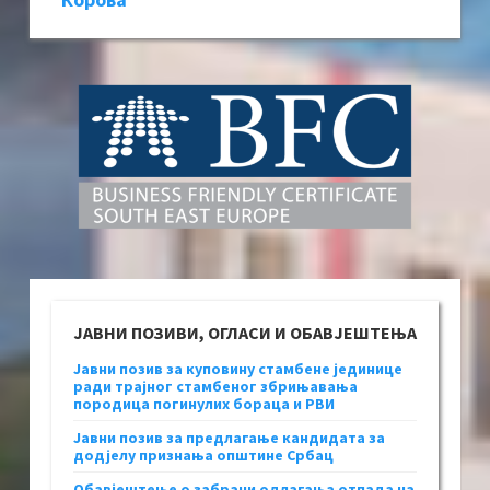
ЈАВНИ ПОЗИВИ, ОГЛАСИ И ОБАВЈЕШТЕЊА
Јавни позив за куповину стамбене јединице
ради трајног стамбеног збрињавања
породица погинулих бораца и РВИ
Јавни позив за предлагање кандидата за
додјелу признања општине Србац
Обавјештење о забрани одлагања отпада на