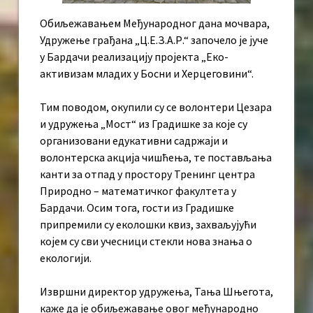
Обиљежавањем Међународног дана мочвара,
Удружење грађана „Ц.Е.З.А.Р.“ започело је јуче
у Бардачи реализацију пројекта „Еко-
активизам младих у Босни и Херцеговини“.
Тим поводом, окупили су се волонтери Цезара
и удружења „Мост“ из Градишке за које су
организовани едукативни садржаји и
волонтерска акција чишћења, те постављања
канти за отпад у простору Тренинг центра
Природно – математичког факултета у
Бардачи. Осим тога, гости из Градишке
припремили су еколошки квиз, захваљујући
којем су сви учесници стекли нова знања о
екологији.
Извршни директор удружења, Тања Шњегота,
каже да је обиљежавање овог међународно