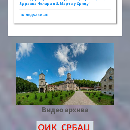
Здравка Челара и 8. Марта у Српцу“
ПОГЛЕДАЈ ВИШЕ
Видео архива