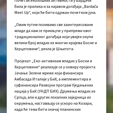
Почетак еколошких активности у Бардачи
била је прилика и за најавом догађаја „Bardača
Meet Up“, који ће бити одржан почетком јуна.
„Овим путем позивамо све заинтересоване
младе да нам се прикључе у припреми овог
традиционалног догађаја који увијек окупи
велики број младих из многих крајева Босне и
Херцеговине“, рекла је Шњегота.
Пројекат „Еко-активизам младих у Босни и
Херцеговини“ реализује се у оквиру пројекта
Јачање Зелене мреже који финансира
Амбасада Италије у БиХ, а имплементира и
суфинансира Развојни програм Уједињених
нација у БиХ (УНДП БИХ). Дружења младих из
Српца, али и других локалних заједница из
окружења, настављају се ускоро на Kозари,
када ће тема бити значај планинских