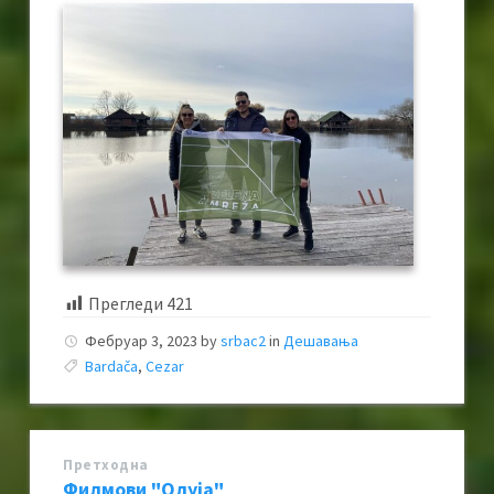
Прегледи
421
Фебруар 3, 2023
by
srbac2
in
Дешавања
Bardača
,
Cezar
Претходна
Филмови "Олуја"