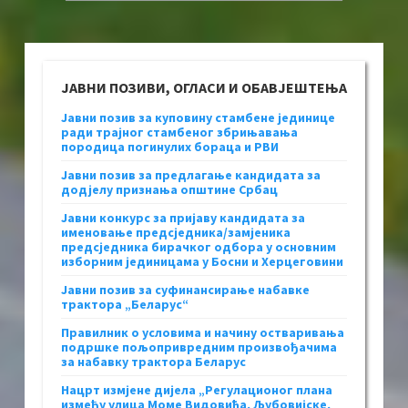
ЈАВНИ ПОЗИВИ, ОГЛАСИ И ОБАВЈЕШТЕЊА
Јавни позив за куповину стамбене јединице
ради трајног стамбеног збрињавања
породица погинулих бораца и РВИ
Јавни позив за предлагање кандидата за
додјелу признања општине Србац
Јавни конкурс за пријаву кандидата за
именовање предсједника/замјеника
предсједника бирачког одбора у основним
изборним јединицама у Босни и Херцеговини
Јавни позив за суфинансирање набавке
трактора „Беларус“
Правилник о условима и начину остваривања
подршке пољопривредним произвођачима
за набавку трактора Беларус
Нацрт измјене дијела „Регулационог плана
између улица Моме Видовића, Љубовијске,