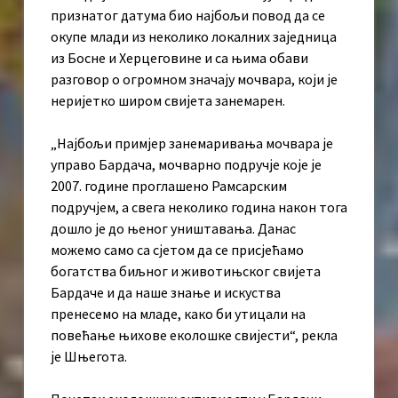
признатог датума био најбољи повод да се
окупе млади из неколико локалних заједница
из Босне и Херцеговине и са њима обави
разговор о огромном значају мочвара, који је
неријетко широм свијета занемарен.
„Најбољи примјер занемаривања мочвара је
управо Бардача, мочварно подручје које је
2007. године проглашено Рамсарским
подручјем, а свега неколико година након тога
дошло је до њеног уништавања. Данас
можемо само са сјетом да се присјећамо
богатства биљног и животињског свијета
Бардаче и да наше знање и искуства
пренесемо на младе, како би утицали на
повећање њихове еколошке свијести“, рекла
је Шњегота.