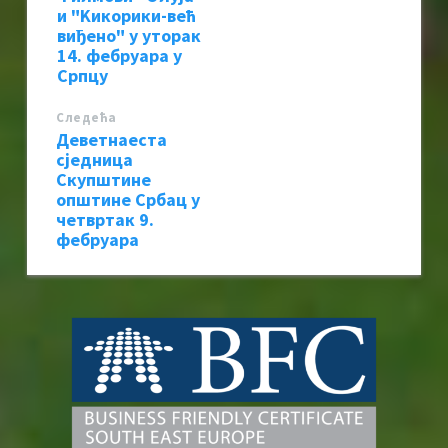
и "Kикорики-већ
виђено" у уторак
14. фебруара у
Српцу
Следећa
Деветнаеста
сједница
Скупштине
општине Србац у
четвртак 9.
фебруара