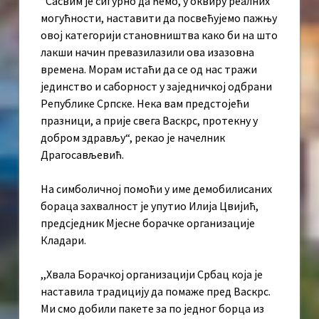
“Сасвим је сигурно да ћемо, у оквиру реалних
могућности, наставити да посвећујемо пажњу
овој категорији становништва како би на што
лакши начин превазилазили ова изазовна
времена. Морам истаћи да се од нас тражи
јединство и саборност у заједничкој одбрани
Републике Српске. Нека вам предстојећи
празници, а прије свега Васкрс, протекну у
добром здрављу“, рекао је начелник
Драгосављевић.
На симболичној помоћи у име демобилисаних
бораца захвалност је упутио Илија Цвијић,
предсједник Мјесне борачке организације
Кладари.
,,Хвала Борачкој организацији Србац која је
наставила традицију да помаже пред Васкрс.
Ми смо добили пакете за по једног борца из