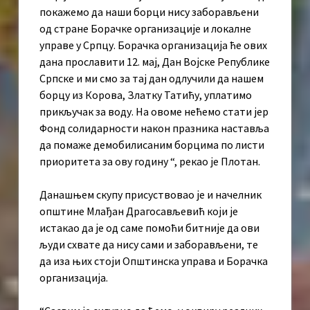
покажемо да наши борци нису заборављени
од стране Борачке организације и локалне
управе у Српцу. Борачка организација ће ових
дана прославити 12. мај, Дан Војске Републике
Српске и ми смо за тај дан одлучили да нашем
борцу из Корова, Златку Татићу, уплатимо
прикључак за воду. На овоме нећемо стати јер
Фонд солидарности након празника наставља
да помаже демобилисаним борцима по листи
приоритета за ову годину “, рекао је Плотан.
Данашњем скупу присуствовао је и начелник
општине Млађан Драгосављевић који је
истакао да је од саме помоћи битније да ови
људи схвате да нису сами и заборављени, те
да иза њих стоји Општинска управа и Борачка
организација.