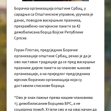
Борачка организација општине Србац, у
сарадњи са Општинском управом, уручила је
данас, поводом васкршњих празника,
прехрамбено-хигијенске пакете за 42
демобилисана борца Војске Републике
Српске.
Горан Плотан, предсједник Борачке
организације општине Србац, рекао је да је
ово наставак традиције да се пред васкршње
празнике дијеле пакети за чланове њихове
организације, а на приједлог предсједника
мјесних борачких организација који су
доставили спискове бораца.
“Ово је знак пажње према нашим члановима
тј. демобилисаним борцима ВРС, а не
социјална помоћ. Хтјели смо и на овај начин да