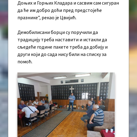
Доњих и Горњих Кладара и сасвим сам сигуран
да ће им добро доћи пред предстојеће
празнике”, рекао је Цвијић.
Демобилисани борци су поручили да
традицију треба наставити и истакли да
сљедеће године пакете треба да добију и
други који до сада нису били на списку за
помоћ.