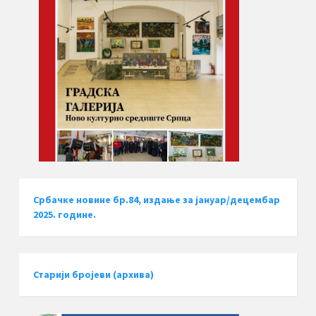
Србачке новине бр.84, издање за јануар/децембар
2025. године.
Старији бројеви (архива)