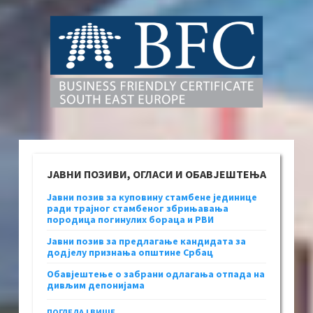
ЈАВНИ ПОЗИВИ, ОГЛАСИ И ОБАВЈЕШТЕЊА
Јавни позив за куповину стамбене јединице
ради трајног стамбеног збрињавања
породица погинулих бораца и РВИ
Јавни позив за предлагање кандидата за
додјелу признања општине Србац
Обавјештење о забрани одлагања отпада на
дивљим депонијама
ПОГЛЕДАЈ ВИШЕ