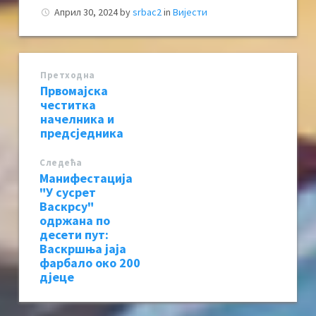
Април 30, 2024
by
srbac2
in
Вијести
Претходна
Првомајска
честитка
начелника и
предсједника
Следећa
Манифестација
"У сусрет
Васкрсу"
одржана по
десети пут:
Васкршња јаја
фарбало око 200
дјеце