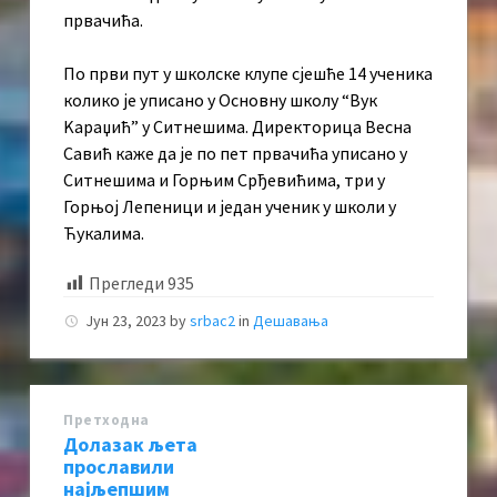
првачића.
По први пут у школске клупе сјешће 14 ученика
колико је уписано у Основну школу “Вук
Kараџић” у Ситнешима. Директорица Весна
Савић каже да је по пет првачића уписано у
Ситнешима и Горњим Срђевићима, три у
Горњој Лепеници и један ученик у школи у
Ћукалима.
Прегледи
935
Јун 23, 2023
by
srbac2
in
Дешавања
Претходна
Долазак љета
прославили
најљепшим