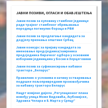
ЈАВНИ ПОЗИВИ, ОГЛАСИ И ОБАВЈЕШТЕЊА
Јавни позив за куповину стамбене јединице
ради трајног стамбеног збрињавања
породица погинулих бораца и РВИ
Јавни позив за предлагање кандидата за
додјелу признања општине Србац
Јавни конкурс за пријаву кандидата за
именовање предсједника/замјеника
предсједника бирачког одбора у основним
изборним јединицама у Босни и Херцеговини
Јавни позив за суфинансирање набавке
трактора „Беларус“
Правилник о условима и начину остваривања
подршке пољопривредним произвођачима
за набавку трактора Беларус
Нацрт измјене дијела „Регулационог плана
између улица Моме Видовића, Љубовијске,
Здравка Челара и 8. Марта у Српцу“