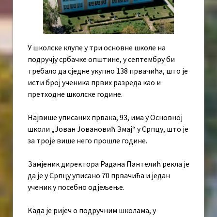
У школске клупе у три основне школе на
подручју србачке општине, у септембру би
требало да сједне укупно 138 првачића, што је
исти број ученика првих разреда као и
претходне школске године.
Највише уписаних првака, 93, има у Основној
школи „Јован Јовановић Змај“ у Српцу, што је
за троје више него прошле године.
Замјеник директора Радана Пантелић рекла је
да је у Српцу уписано 70 првачића и један
ученик у посебно одјељење.
Kада је ријеч о подручним школама, у