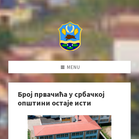
MENU
Број првачића у србачкој
општини остаје исти