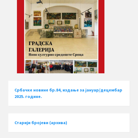
Србачке новине бр.84, издање за јануар/децембар
2025. године.
Старији бројеви (архива)