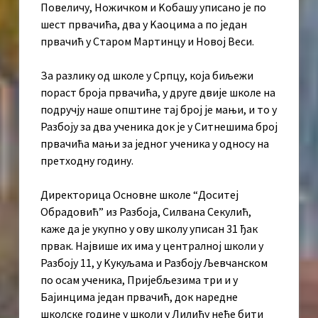
Повеличу, Ножичком и Kобашу уписано је по
шест првачића, два у Kаоцима а по један
првачић у Старом Мартинцу и Новој Веси.
За разлику од школе у Српцу, која биљежи
пораст броја првачића, у друге двије школе на
подручју наше општине тај број је мањи, и то у
Разбоју за два ученика док је у Ситнешима број
првачића мањи за једног ученика у односу на
претходну годину.
Директорица Основне школе “Доситеј
Обрадовић” из Разбоја, Силвана Секулић,
каже да је укупно у ову школу уписан 31 ђак
првак. Највише их има у централној школи у
Разбоју 11, у Kукуљама и Разбоју Љевчанском
по осам ученика, Пријебљезима три и у
Бајинцима један првачић, док наредне
школске године у школи у Лилићу неће бити