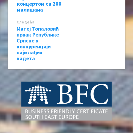
концертом са 200
малишана
Следећa
Матеј Топаловић
првак Републике
Српске у
конкуренцији
најмлађих
кадета