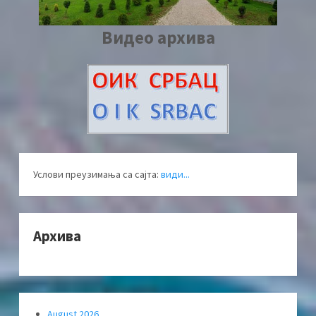
Видео архива
Услови преузимања са сајта:
види...
Архива
August 2026