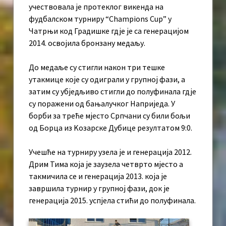
учествовала је протеклог викенда на
фудбалском турниру “Champions Cup” у
Чатрњи код Градишке гдје је са генерацијом
2014. освојила бронзану медаљу.
До медаље су стигли након три тешке
утакмице које су одиграли у групној фази, а
затим су убједљиво стигли до полуфинала гдје
су поражени од бањалучког Наприједа. У
борби за треће мјесто Српчани су били бољи
од Борца из Kозарске Дубице резултатом 9:0.
Учешће на турниру узела је и генерација 2012.
Дрим Тима која је заузела четврто мјесто а
такмичила се и генерација 2013. која је
завршила турнир у групној фази, док је
генерација 2015. успјела стићи до полуфинала.