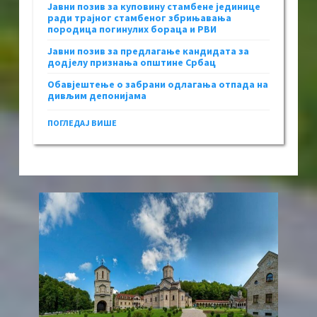
Јавни позив за куповину стамбене јединице
ради трајног стамбеног збрињавања
породица погинулих бораца и РВИ
Јавни позив за предлагање кандидата за
додјелу признања општине Србац
Обавјештење о забрани одлагања отпада на
дивљим депонијама
ПОГЛЕДАЈ ВИШЕ