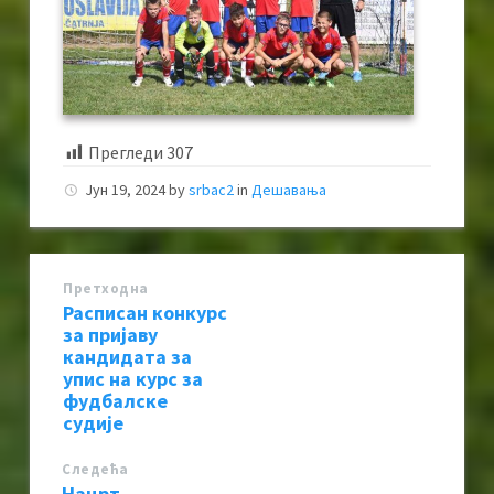
Прегледи
307
Јун 19, 2024
by
srbac2
in
Дешавања
Претходна
Расписан конкурс
за пријаву
кандидата за
упис на курс за
фудбалске
судије
Следећa
Нацрт