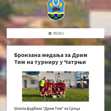
MENU
Бронзана медаља за Дрим
Тим на турниру у Чатрњи
Школа фудбала “Дрим Тим” из Српца