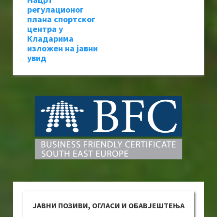
регулационог
плана спортског
центра у
Кладарима
изложен на јавни
увид
ЈАВНИ ПОЗИВИ, ОГЛАСИ И ОБАВЈЕШТЕЊА