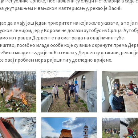
а Републике Српске, постављени су олуци и столарија а сада 
на унутрашњем и вањском малтерисању, рекао је Васић.
дао да имају још један приоритет на који желе указати, а то је
уском линијом, јер у Корове не долази аутобус из Српца. Аутобу
амо из правца Дервенте па сматра да на овај начин губе
иштво, посебно младе особе које су више окренуте према Дер
ећина младих људи је већ отишла у Дервенту да живи, рекао је
се овај проблем мора ријешити у догледно вријеме.