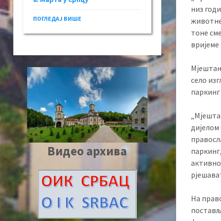
низ годи
ПОГЛЕДАЈ ВИШЕ
животне
тоне сме
вријеме 
Мјештани
село из
паркинг
„Мјешта
дијелом
правосл
Видео архива
паркинг
активнос
рјешават
На право
постављ