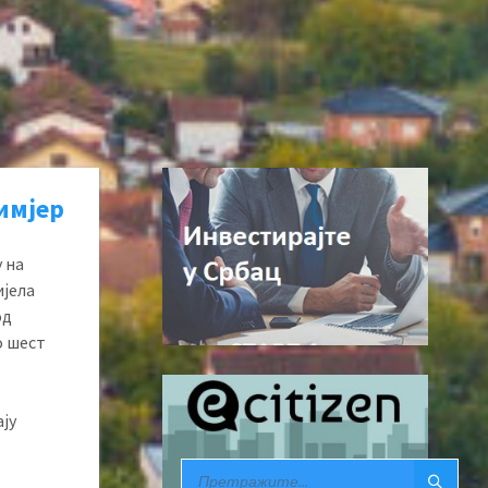
имјер
 на
ијела
од
о шест
ају
SEARCH: