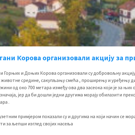
тани Корова организовали акцију за пр
и Горњих и Доњих Корова организовали су добровољну акцију
 животне средине, сакупљању смећа , проширењу и уређењу д
ужини од око 700 метара између ова два засеока који је за њих 
значаја, јер да би дошли једни другима морају обилазити прек
ара .
зетним примјером показали су и другима на који начин се мор
ти за љепши изглед својих насеља