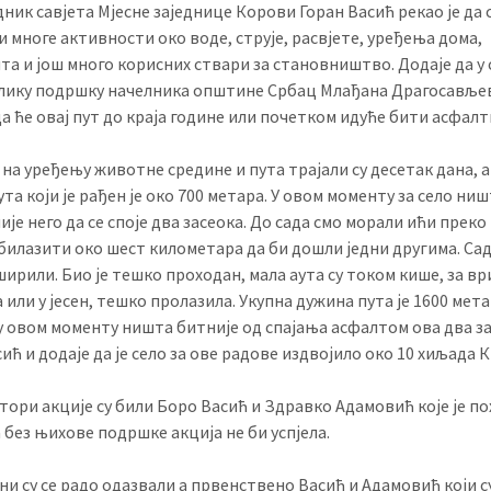
ник савјета Мјесне заједнице Корови Горан Васић рекао је да с
 многе активности око воде, струје, расвјете, уређења дома,
а и још много корисних ствари за становништво. Додаје да у 
елику подршку начелника општине Србац Млађана Драгосавље
да ће овај пут до краја године или почетком идуће бити асфалт
на уређењу животне средине и пута трајали су десетак дана, 
ута који је рађен је око 700 метара. У овом моменту за село ниш
је него да се споје два засеока. До сада смо морали ићи преко
билазити око шест километара да би дошли једни другима. Сад
ирили. Био је тешко проходан, мала аута су током кише, за вр
или у јесен, тешко пролазила. Укупна дужина пута је 1600 мета
у овом моменту ништа битније од спајања асфалтом ова два за
ић и додаје да је село за ове радове издвојило око 10 хиљада К
ори акције су били Боро Васић и Здравко Адамовић које је по
 без њихове подршке акција не би успјела.
и су се радо одазвали а првенствено Васић и Адамовић који с