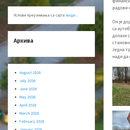
финансиј
радови 
Услови преузимања са сајта:
види...
Он је до
са аутоб
долази с
Архива
становн
Једна тр
нади да 
August 2026
July 2026
June 2026
May 2026
April 2026
March 2026
February 2026
January 2026