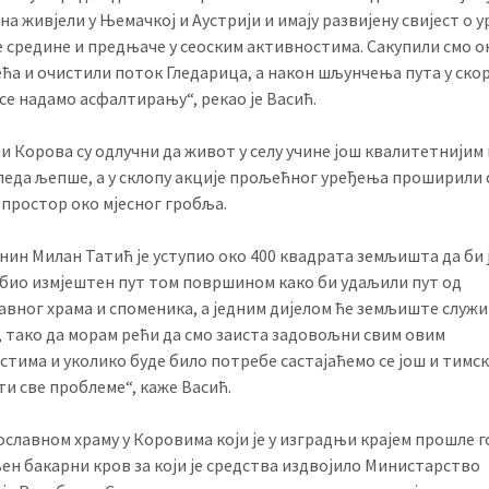
на живјели у Њемачкој и Аустрији и имају развијену свијест о 
 средине и предњаче у сеоским активностима. Сакупили смо о
ћа и очистили поток Гледарица, а након шљунчења пута у ско
се надамо асфалтирању“, рекао је Васић.
 Корова су одлучни да живот у селу учине још квалитетнијим 
гледа љепше, а у склопу акције прољећног уређења проширили 
 простор око мјесног гробља.
нин Милан Татић је уступио око 400 квадрата земљишта да би
 био измјештен пут том површином како би удаљили пут од
авног храма и споменика, а једним дијелом ће земљиште служи
, тако да морам рећи да смо заиста задовољни свим овим
тима и уколико буде било потребе састајаћемо се још и тимс
и све проблеме“, каже Васић.
славном храму у Коровима који је у изградњи крајем прошле г
ен бакарни кров за који је средства издвојило Министарство