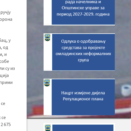
ручју
корона
ац, у
, од
и, и
особе
и су из
ција
 прими
 се
 се
 2 675