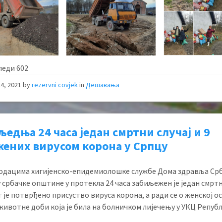
леди
602
4, 2021
by
rezervni covjek
in
Дешавања
љедња 24 часа један смртни случај и 9
жених вирусом корона у Српцу
одацима хигијенско-епидемиолошке службе Дома здравља Срб
 србачке општине у протекла 24 часа забиљежен је један смртн
г је потврђено присуство вируса корона, а ради се о женској о
животне доби која је била на болничком лијечењу у УКЦ Репуб