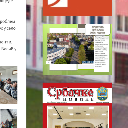
слиједе
 проблем
с у село
венти.
 Васић у