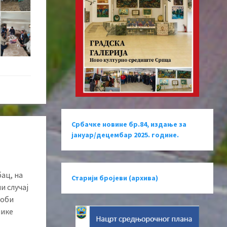
Србачке новине бр.84, издање за
јануар/децембар 2025. године.
ац, на
Старији бројеви (архива)
и случај
соби
лике