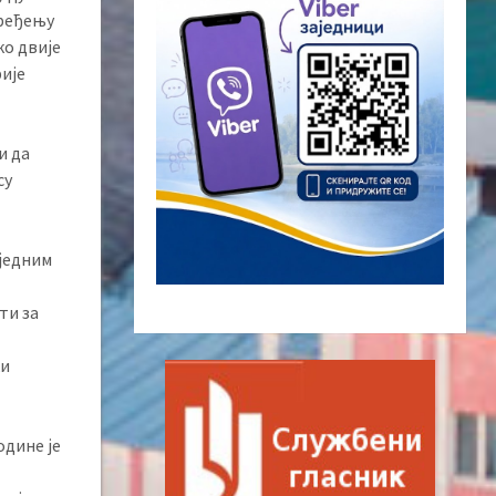
уређењу
ко двије
рије
и да
су
 једним
ти за
ки
одине је