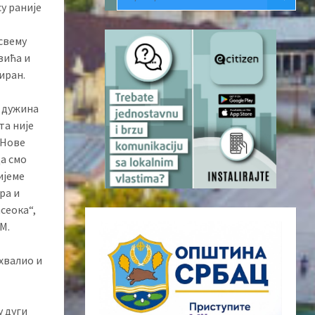
у раније
свему
вића и
иран.
а дужина
та није
 Нове
а смо
ијеме
ра и
сеока“,
М.
хвалио и
у дуги