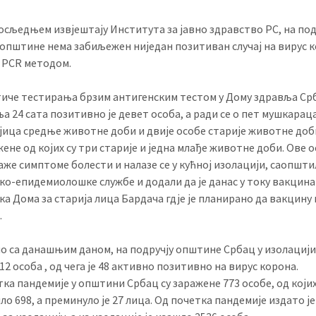
осљедњем извјештају Института за јавно здравство РС, на под
 општине нема забиљежен ниједан позитиван случај на вирус 
 PCR методом.
тиче тестирања брзим антигенским тестом у Дому здравља Срб
 24 сата позитивно је девет особа, а ради се о пет мушкараца
јица средње животне доби и двије особе старије животне доб
ене од којих су три старије и једна млађе животне доби. Ове 
аже симптоме болести и налазе се у кућној изолацији, саопштил
ко-епидемиолошке службе и додали да је данас у току вакцина
а Дома за старија лица Бардача гдје је планирано да вакцину
.
о са данашњим даном, на подручју општине Србац у изолацији
12 особа , од чега је 48 активно позитивно на вирус корона.
ка пандемије у општини Србац су заражене 773 особе, од којих
о 698, а преминуло је 27 лица. Од почетка пандемије издато је