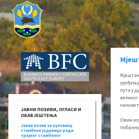
Мјеш
Мјештан
уређењу
пута у д
великог 
километ
ЈАВНИ ПОЗИВИ, ОГЛАСИ И
ОБАВЈЕШТЕЊА
Овим изу
Јавни позив за куповину
побрину
стамбене јединице ради
трајног стамбеног