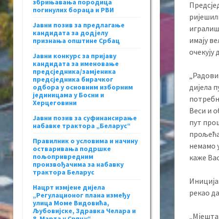
збрињавања породица
Предсјед
погинулих бораца и РВИ
ријешили
Јавни позив за предлагање
игралишт
кандидата за додјелу
имају в
признања општине Србац
очекују 
Јавни конкурс за пријаву
кандидата за именовање
предсједника/замјеника
„Радови 
предсједника бирачког
дијела п
одбора у основним изборним
јединицама у Босни и
потребни
Херцеговини
Веси и о
Јавни позив за суфинансирање
пут прош
набавке трактора „Беларус“
прољећа 
Правилник о условима и начину
немамо 
остваривања подршке
пољопривредним
каже Вас
произвођачима за набавку
трактора Беларус
Иницијат
Нацрт измјене дијела
рекао да
„Регулационог плана између
улица Моме Видовића,
Љубовијске, Здравка Челара и
„Мјештан
8. Марта у Српцу“