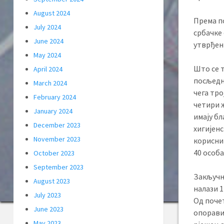
August 2024
Према п
July 2024
србачке
June 2024
утврђен
May 2024
Што се 
April 2024
посљедња
March 2024
чега тро
February 2024
четири ж
January 2024
имају бл
December 2023
хигијенс
November 2023
корисник
40 особа
October 2023
September 2023
Закључн
August 2023
налази 1
July 2023
Од почет
June 2023
опоравил
May 2023