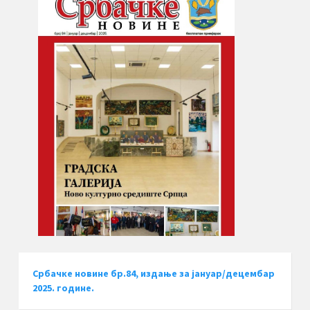
Србачке новине бр.84, издање за јануар/децембар
2025. године.