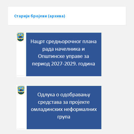
Старији бројеви (архива)