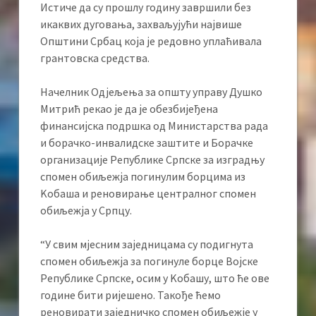
Истиче да су прошлу годину завршили без
икаквих дуговања, захваљујући највише
Општини Србац која је редовно уплаћивала
грантовска средства.
Начелник Одјељења за општу управу Душко
Митрић рекао је да је обезбијеђена
финансијска подршка од Министарства рада
и борачко-инвалидске заштите и Борачке
организације Републике Српске за изградњу
спомен обиљежја погинулим борцима из
Kобаша и реновирање централног спомен
обиљежја у Српцу.
“У свим мјесним заједницама су подигнута
спомен обиљежја за погинуле борце Војске
Републике Српске, осим у Kобашу, што ће ове
године бити ријешено. Такође ћемо
реновирати заједничко спомен обиљежје у