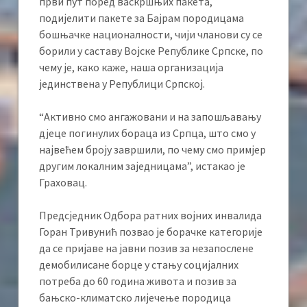
први пут поред васкршњих пакета,
подијелити пакете за Бајрам породицама
бошњачке националности, чији чланови су се
борили у саставу Војске Републике Српске, по
чему је, како каже, наша организација
јединствена у Републици Српској.
“Активно смо ангажовани и на запошљавању
дјеце погинулих бораца из Српца, што смо у
највећем броју завршили, по чему смо примјер
другим локалним заједницама”, истакао је
Граховац.
Предсједник Одбора ратних војних инвалида
Горан Тривунић позвао је борачке категорије
да се пријаве на јавни позив за незапослене
демобилисане борце у стању социјалних
потреба до 60 година живота и позив за
бањско-климатско лијечење породица