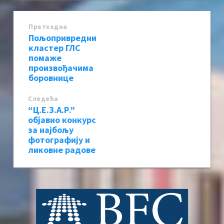
Претходна
Пољопривредни
кластер ГЛС
помаже
произвођачима
боровнице
Следећa
“Ц.Е.З.А.Р.”
објавио конкурс
за најбољу
фотографију и
ликовне радове