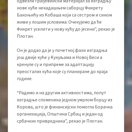
одвезли грађевински материјал за изградњу
нове куће некадашњем саборцу Фикрету
Бакоњићу из Kобаша који са сестром и сином
живи у лошим условима. Очекујемо да ће
Фикрет уселити у нову кућу до јесени”, рекао је
Плотан.
Он је додао да је у почетној фази изградња
још двије куће у Kукуљама и Новој Веси а
кренуле су и припреме за адаптацију
преосталих кућа које су планиране до краја
године.
“Радимо и на другим активностима, попут
изградње споменика једном умрлом борцу из
Kорова, што је финансијски помогла Борачка
организација, Општина Србац и један од
србачких привредника”, рекао је Плотан.