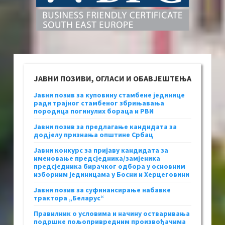
ЈАВНИ ПОЗИВИ, ОГЛАСИ И ОБАВЈЕШТЕЊА
Јавни позив за куповину стамбене јединице
ради трајног стамбеног збрињавања
породица погинулих бораца и РВИ
Јавни позив за предлагање кандидата за
додјелу признања општине Србац
Јавни конкурс за пријаву кандидата за
именовање предсједника/замјеника
предсједника бирачког одбора у основним
изборним јединицама у Босни и Херцеговини
Јавни позив за суфинансирање набавке
трактора „Беларус“
Правилник о условима и начину остваривања
подршке пољопривредним произвођачима