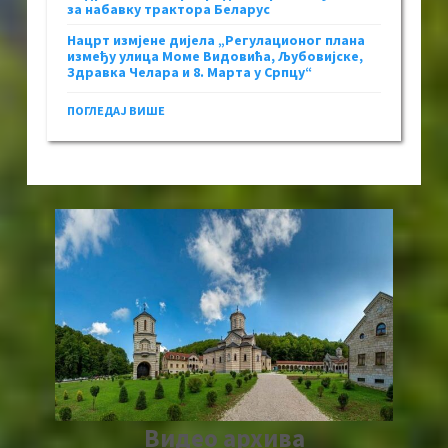
за набавку трактора Беларус
Нацрт измјене дијела „Регулационог плана
између улица Моме Видовића, Љубовијске,
Здравка Челара и 8. Марта у Српцу“
ПОГЛЕДАЈ ВИШЕ
Видео архива