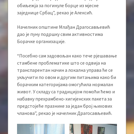
обиљежја за погинуле борце из мјесне
заједнице Србац”, рекао је Алексић.
Начелник општине Млађан Драгосављевић
дао је пуну подршку свим активностима
Борачке организације.
“Посебно сам задовољан како тече рјешавање
стамбене проблематике што се одвија на
транспарентан начин а локална управа ће се
укључити по овом и другим питањима како би
борачким категоријама омогућила нормалан
живот. У складу са традицијом помоћи ћемо и
набавку прехрамбено-хигијенских пакета за
предстојеће празнике за један број њихових
чланова”, рекао је начелник Драгосављевић.