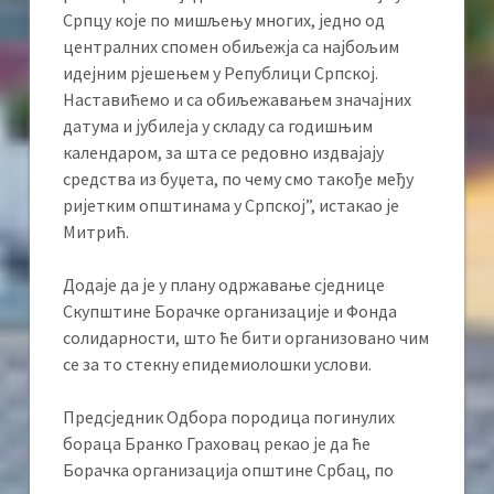
Српцу које по мишљењу многих, једно од
централних спомен обиљежја са најбољим
идејним рјешењем у Републици Српској.
Наставићемо и са обиљежавањем значајних
датума и јубилеја у складу са годишњим
календаром, за шта се редовно издвајају
средства из буџета, по чему смо такође међу
ријетким општинама у Српској”, истакао је
Митрић.
Додаје да је у плану одржавање сједнице
Скупштине Борачке организације и Фонда
солидарности, што ће бити организовано чим
се за то стекну епидемиолошки услови.
Предсједник Одбора породица погинулих
бораца Бранко Граховац рекао је да ће
Борачка организација општине Србац, по