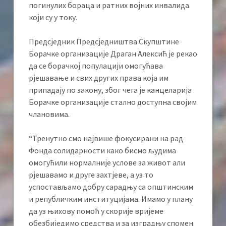
погинулих бораца и ратних војних инвалида
који су у току.
Предсједник Предсједништва Скупштине
Борачке организације Драган Алексић је рекао
да се борачкој популацији омогућава
рјешавање и свих других права која им
припадају по закону, због чега је канцеларија
Борачке организације стално доступна својим
члановима.
“Тренутно смо највише фокусирани на рад
Фонда солидарности како бисмо људима
омогућили нормалније услове за живот али
рјешавамо и друге захтјеве, а уз то
успостављамо добру сарадњу са општинским
и републичким институцијама. Имамо у плану
да уз њихову помоћ у скорије вријеме
обезбиједимо средства и за изградњу спомен