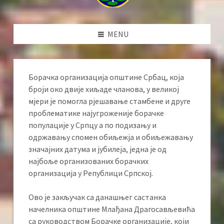
MENU
Борачка организација општине Србац, која
броји око двије хиљаде чланова, у великој
мјери је помогла рјешавање стамбене и друге
проблематике најугроженије борачке
популације у Српцу а по подизању и
одржавању спомен обиљежја и обиљежавању
значајних датума и јубилеја, једна је од
најбоље организованих борачких
организација у Републици Српској.
Ово је закључак са данашњег састанка
начелника општине Млађана Драгосављевића
са руководством Борачке организације, који