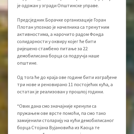
је одржан у згради Општинске управе.
Предсједник Борачке организације Горан
Плотан упознао је начелника са тренутним
активностима, а нарочито радом Фонда
солидарности у оквиру којег ће бити
ријешено стамбено питање за 22
демобилисана борца са подручја наше
општине.
Од тога ће до краја ове године бити изграђене
три нове и реновирано 11 постојећих кућа, а
остатак је реализован у прошлој години.
“Ових дана смо значајније кренули са
пружањем ове врсте помоћи, па смо тако
замијенили столарију на кући демобилисаног
борца Стојана Вујановића из Kаоца те