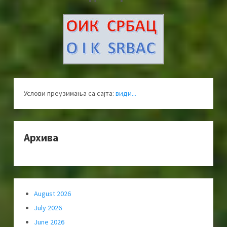
Услови преузимања са сајта:
види...
Архива
August 2026
July 2026
June 2026