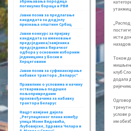
збрињавања породица
категори
погинулих бораца и РВИ
утакмица
Јавни позив за предлагање
кандидата за додјелу
„Расподј
признања општине Србац
постигну
Јавни конкурс за пријаву
исти док
кандидата за именовање
предсједника/замјеника
назадова
предсједника бирачког
одбора у основним изборним
јединицама у Босни и
Током д
Херцеговини
мишљење
Јавни позив за суфинансирање
клуб Сло
набавке трактора „Беларус“
додала д
Правилник о условима и начину
ријечим
остваривања подршке
пољопривредним
произвођачима за набавку
Одговор 
трактора Беларус
тренутн
Нацрт измјене дијела
услове р
„Регулационог плана између
им обезб
улица Моме Видовића,
Љубовијске, Здравка Челара и
8. Марта у Српцу“