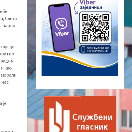
ребе
а, Слога
стварно
таје да
ихватио
б радим
 и као
а морали
 нас
а је
 погон