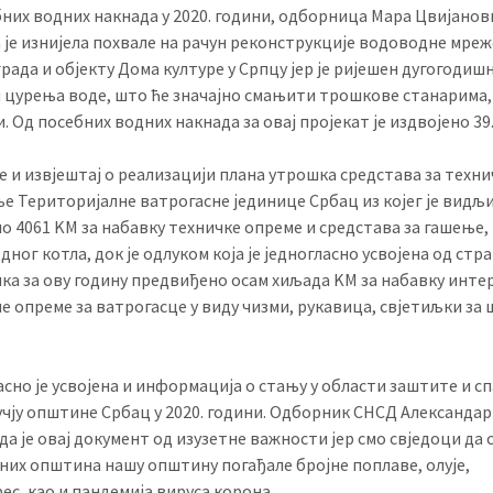
бних водних накнада у 2020. години, одборница Мара Цвијанов
је изнијела похвале на рачун реконструкције водоводне мреж
рада и објекту Дома културе у Српцу јер је ријешен дугогоди
 цурења воде, што ће значајно смањити трошкове станарима, 
 Од посебних водних накнада за овај пројекат је издвојено 39
је и извјештај о реализацији плана утрошка средстава за техн
 Територијалне ватрогасне јединице Србац из којег је видљи
 4061 KМ за набавку техничке опреме и средстава за гашење,
ног котла, док је одлуком која је једногласно усвојена од стр
ка за ову годину предвиђено осам хиљада KМ за набавку инт
 опреме за ватрогасце у виду чизми, рукавица, свјетиљки за
сно је усвојена и информација о стању у области заштите и с
учју општине Србац у 2020. години. Одборник СНСД Александа
 да је овај документ од изузетне важности јер смо свједоци да 
них општина нашу општину погађале бројне поплаве, олује,
с, као и пандемија вируса корона.