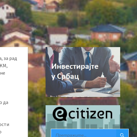
, за рад
 KМ,
ине
о да
ости
о
SEARCH: