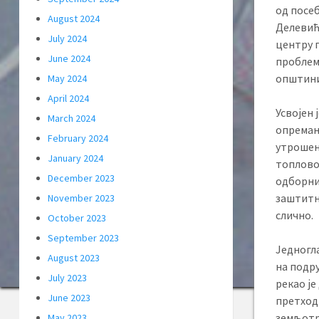
од посе
August 2024
Делевић 
July 2024
центру г
June 2024
проблем
општини.
May 2024
April 2024
Усвојен 
March 2024
опремање
February 2024
утрошено
January 2024
топловод
December 2023
одборни
заштитне
November 2023
слично.
October 2023
September 2023
Једногла
August 2023
на подр
July 2023
рекао је
June 2023
претход
земљотре
May 2023