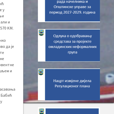
ић
е у
шњи
али и
.570 KМ.
ичко
во да је
 те
ане
ервентне
 шљем и
пасавања
р Бабић
су