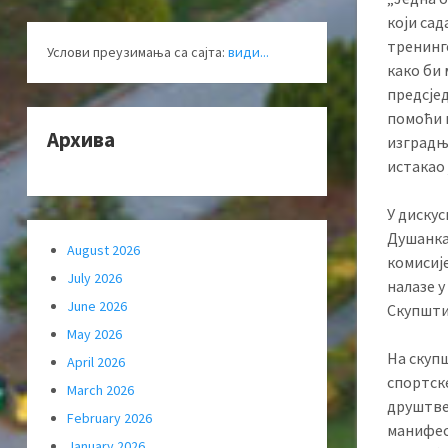
који сад
тренинг
Услови преузимања са сајта:
види...
како би
предсје
помоћи к
Архива
изградњ
истакао 
У диску
Душанка
August 2026
комисије
July 2026
налазе у
June 2026
Скупштин
May 2026
На скупш
April 2026
спортск
March 2026
друштве
February 2026
манифест
January 2026