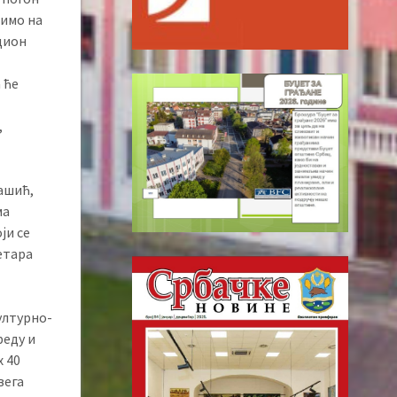
мимо на
дион
 ће
,
ашић,
ма
ји се
етара
ултурно-
реду и
 40
вега