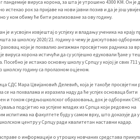
г пандемије вируса корона, за шта је утрошено 4300 KМ. Он је 
но истекао рок за пријаве на нови јавни позив и да је још увије
но у ком обиму ће бити реализоване за ову годину.
н је и усвојен извјештај о успјеху и владању ученика на крају 
шта за школску 2020/21. годину о чему је дискутовао одборни
раховац који је похвалио ангажман просвјетних радника за вр
е вируса корона истичући да су успјешно едуковали ђаке у те
. Посебно је истакао основну школу у Српцу у којој је свих 711
о школску годину са пролазном оцјеном.
ца СДС Мара Цвијановић Делевић, која је такође просвјетни 
а се на похвалама и изразила наду да ће успјех основаца бити
ен и током средњошколског образовања, док је одборник СН
уваља подсјетио на успјехе младих из Српца који редовно на
м испитима на факултете буду у самом врху, што доказује да у
колском центру у Српцу ради квалитетан наставни кадар.
асправе о информацији о утрошку новчаних средстава прику