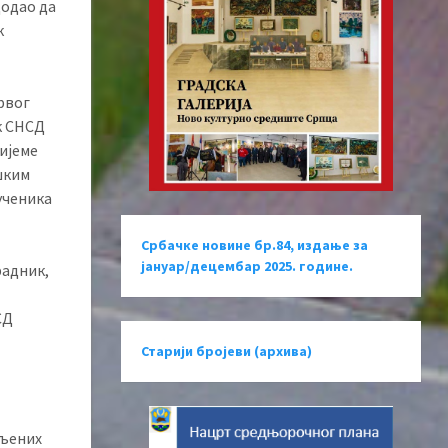
додао да
к
првог
к СНСД
ијеме
шким
 ученика
Србачке новине бр.84, издање за
јануар/децембар 2025. године.
радник,
СД
Старији бројеви (архива)
пљених