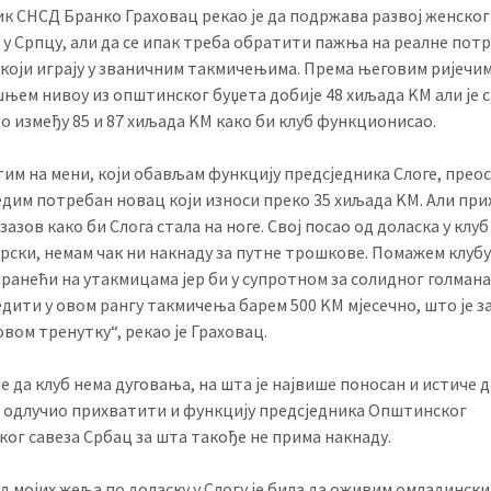
к СНСД Бранко Граховац рекао је да подржава развој женског
 у Српцу, али да се ипак треба обратити пажња на реалне пот
 који играју у званичним такмичењима. Према његовим ријечим
шњем нивоу из општинског буџета добије 48 хиљада KМ али је 
о између 85 и 87 хиљада KМ како би клуб функционисао.
им на мени, који обављам функцију предсједника Слоге, преос
едим потребан новац који износи преко 35 хиљада KМ. Али пр
изазов како би Слога стала на ноге. Свој посао од доласка у клу
ски, немам чак ни накнаду за путне трошкове. Помажем клубу
бранећи на утакмицама јер би у супротном за солидног голман
дити у овом рангу такмичења барем 500 KМ мјесечно, што је за
овом тренутку“, рекао је Граховац.
е да клуб нема дуговања, на шта је највише поносан и истиче д
 одлучио прихватити и функцију предсједника Општинског
ог савеза Србац за шта такође не прима накнаду.
д мојих жеља по доласку у Слогу је била да оживим омладински