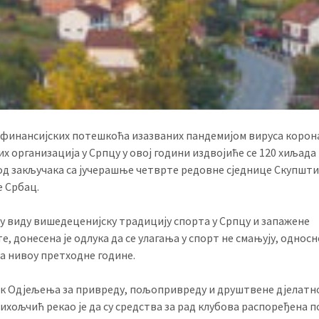
 финансијских потешкоћа изазваних пандемијом вируса корона
х организација у Српцу у овој години издвојиће се 120 хиљада
 од закључака са јучерашње четврте редовне сједнице Скупшт
 Србац.
 у виду вишедеценијску традицију спорта у Српцу и запажене
е, донесена је одлука да се улагања у спорт не смањују, односн
а нивоу претходне године.
к Одјељења за привреду, пољопривреду и друштвене дјелатн
хољчић рекао је да су средства за рад клубова распоређена п