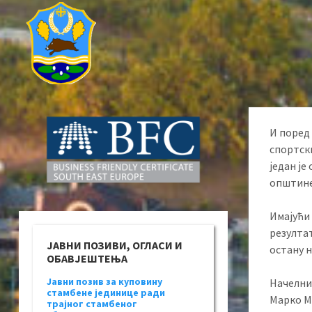
И поред
спортски
један је
општине
Имајући
резултат
ЈАВНИ ПОЗИВИ, ОГЛАСИ И
остану н
ОБАВЈЕШТЕЊА
Јавни позив за куповину
Начелни
стамбене јединице ради
Марко Ми
трајног стамбеног