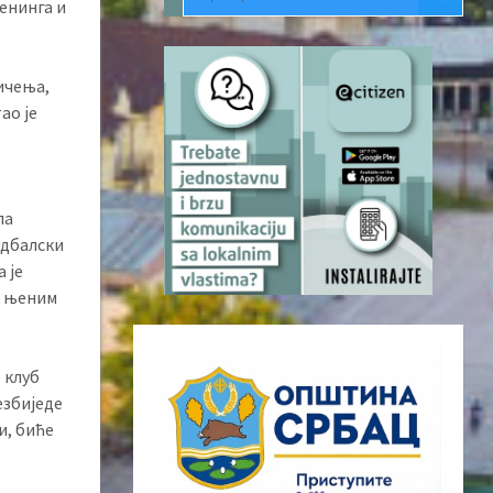
ренинга и
мичења,
ао је
ла
удбалски
 је
по њеним
 клуб
езбиједе
и, биће