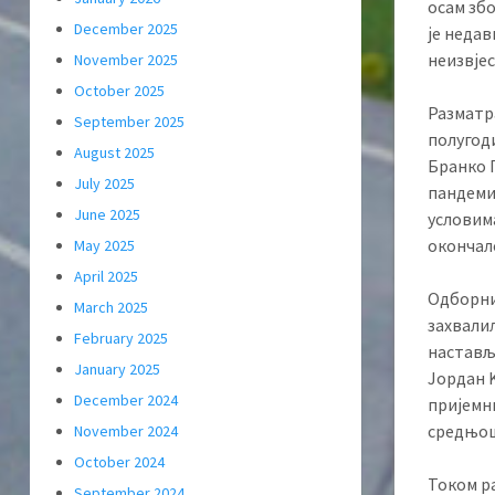
осам збо
December 2025
је недав
неизвјес
November 2025
October 2025
Разматра
September 2025
полугоди
August 2025
Бранко Г
July 2025
пандемиј
June 2025
условима
окончал
May 2025
April 2025
Одборни
March 2025
захвалил
February 2025
настављ
January 2025
Јордан K
December 2024
пријемни
средњош
November 2024
October 2024
Током р
September 2024