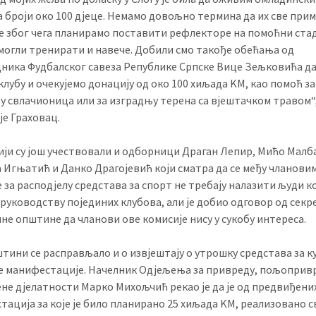
а броји око 100 дјеце. Немамо довољно термина да их све при
е због чега планирамо поставити рефлекторе на помоћни ста
 могли тренирати и навече. Добили смо такође обећања од
дника Фудбалског савеза Републике Српске Вице Зељковића да
лубу и очекујемо донацију од око 100 хиљада KМ, као помоћ за
у свлачионица или за изградњу терена са вјештачком травом“
је Граховац.
сији су још учествовали и одборници Драган Лепир, Мићо Малб
 Игњатић и Данко Драгојевић који сматра да се међу чланови
 за расподјелу средстава за спорт не требају налазити људи ко
 руководству појединих клубова, али је добио одговор од секр
е општине да чланови ове комисије нису у сукобу интереса.
тини се расправљало и о извјештају о утрошку средстава за к
е манифестације. Начелник Одјељења за привреду, пољоприв
не дјелатности Марко Михољчић рекао је да је од предвиђених
ација за које је било планирано 25 хиљада KМ, реализовано с