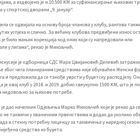
јама, а издвојено је и 10.500 KМ за суфинансирање њихових т
 у спортској дворани „9. јануар“.
ела се одвијала на основу броја чланова у клубу, рангова так
тих успјеха и слично. За већину клубова предвиђени износ ост
 је било мањих корекција код оних који су напредовали или
ли у лигама“, рекао је Михољчић.
искусије је одборница СДС Мара Цвијановић Делевић затражи
 због чега планираним средствима није обухваћен Женски ф
га и предложила да се такође уврсти у буџетску расподјелу. Она
а је овај клуб у 2018. и 2019. добио свеукупно 1500 KМ, што је 
а недовољно за њихове потребе.
је дао начелник Одјељења Марко Михољчић који је рекао да се
о не такмичи у званичним првенствима и додао да уколико об
ада и стекну потребну лиценцу за такмичења у наредној сезон
ијеђена средства из буџета.