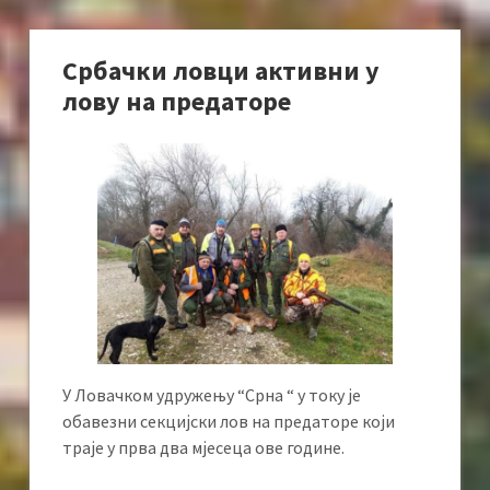
Србачки ловци активни у
лову на предаторе
У Ловачком удружењу “Срна “ у току је
обавезни секцијски лов на предаторе који
траје у прва два мјесеца ове године.