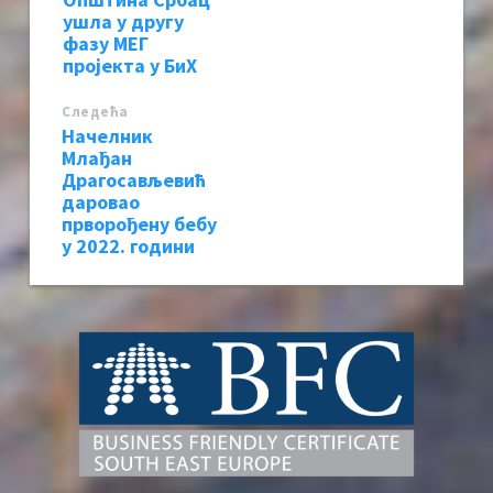
ушла у другу
фазу МЕГ
пројекта у БиХ
Следећa
Начелник
Млађан
Драгосављевић
даровао
прворођену бебу
у 2022. години