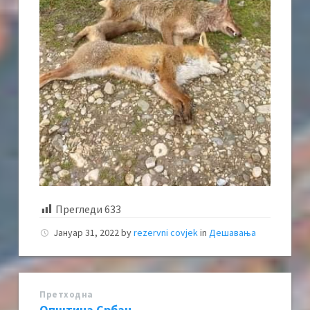
Прегледи
633
Јануар 31, 2022
by
rezervni covjek
in
Дешавања
Претходна
Општина Србац