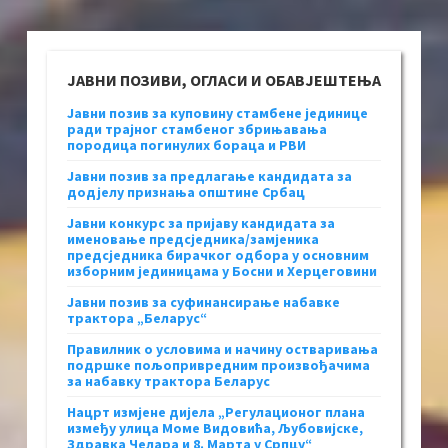
ЈАВНИ ПОЗИВИ, ОГЛАСИ И ОБАВЈЕШТЕЊА
Јавни позив за куповину стамбене јединице
ради трајног стамбеног збрињавања
породица погинулих бораца и РВИ
Јавни позив за предлагање кандидата за
додјелу признања општине Србац
Јавни конкурс за пријаву кандидата за
именовање предсједника/замјеника
предсједника бирачког одбора у основним
изборним јединицама у Босни и Херцеговини
Јавни позив за суфинансирање набавке
трактора „Беларус“
Правилник о условима и начину остваривања
подршке пољопривредним произвођачима
за набавку трактора Беларус
Нацрт измјене дијела „Регулационог плана
између улица Моме Видовића, Љубовијске,
Здравка Челара и 8. Марта у Српцу“