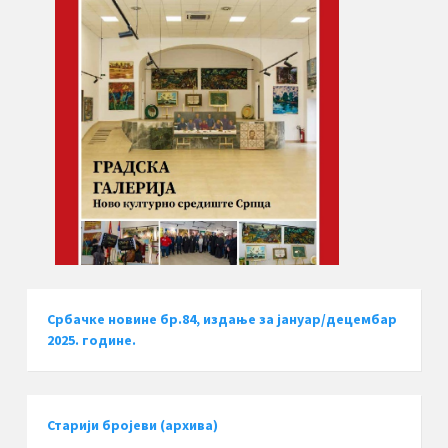
Србачке новине бр.84, издање за јануар/децембар
2025. године.
Старији бројеви (архива)