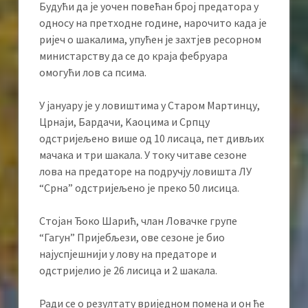
Будући да је уочен повећан број предатора у
односу на претходне године, нарочито када је
ријеч о шакалима, упућен је захтјев ресорном
министарству да се до краја фебруара
омогући лов са псима.
У јануару је у ловиштима у Старом Мартинцу,
Црнаји, Бардачи, Kаоцима и Српцу
одстријељено више од 10 лисаца, пет дивљих
мачака и три шакала. У току читаве сезоне
лова на предаторе на подручју ловишта ЛУ
“Срна” одстријељено је преко 50 лисица.
Стојан Ђоко Шарић, члан Ловачке групе
“Гагун” Пријебљези, ове сезоне је био
најуспјешнији у лову на предаторе и
одстријелио је 26 лисица и 2 шакала.
Ради се о резултату вриједном помена и он ће