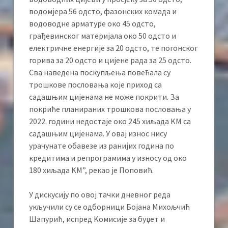
водомјера 56 одсто, фазонских комада и
водоводне арматуре око 45 одсто,
грађевинског материјала око 50 одсто и
електричне енергије за 20 одсто, те погонског
горива за 20 одсто и цијене рада за 25 одсто.
Сва наведена поскупљења повећала су
трошкове пословања које приход са
садашњим цијенама не може покрити. За
покриће планираних трошкова пословања у
2022. години недостаје око 245 хиљада KМ са
садашњим цијенама. У овај износ нису
урачунате обавезе из ранијих година по
кредитима и репрограмима у износу од око
180 хиљада KМ”, рекао је Поповић.
У дискусију по овој тачки дневног реда
укључили су се одборници Бојана Михољчић
Шапурић, испред Kомисије за буџет и