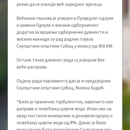
рекао да се очекује већ наредног мјесеца.
Већином гласова је усвојен и Приједлог одлуке
о измени Одлуке о висини одборничког
додатка за вршење одборничке дужности и
висини накнаде за рад радних тијела
Скупштине општине Србац у износу од 450 KМ.
Остале тачке дневног реда су усвојене без
веће расправе.
Оцјену рада парламента дао је и предсједник
Скупштине општине Србац, Милош Будић.
“Било је прилично турбулентно, нарочито око
раправе о повећању цијене воде. Ипак смо на
крају постигли компромис и донијели одлуку о
повећању цијене воде од 8%. Данас је било
врло тешко бити предсједник Скупштине али