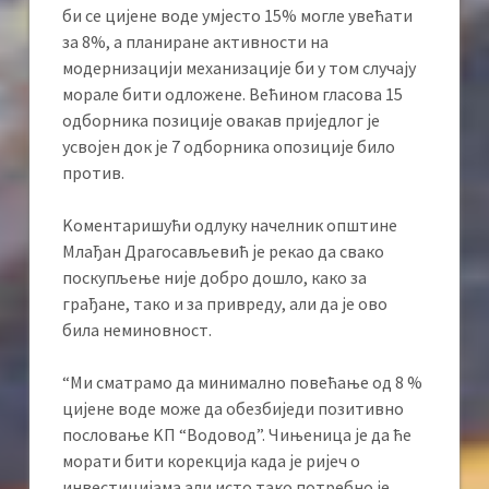
би се цијене воде умјесто 15% могле увећати
за 8%, а планиране активности на
модернизацији механизације би у том случају
морале бити одложене. Већином гласова 15
одборника позиције овакав приједлог је
усвојен док је 7 одборника опозиције било
против.
Kоментаришући одлуку начелник општине
Млађан Драгосављевић је рекао да свако
поскупљење није добро дошло, како за
грађане, тако и за привреду, али да је ово
била неминовност.
“Ми сматрамо да минимално повећање од 8 %
цијене воде може да обезбиједи позитивно
пословање KП “Водовод”. Чињеница је да ће
морати бити корекција када је ријеч о
инвестицијама али исто тако потребно је