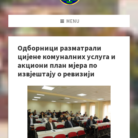
MENU
Одборници разматрали
цијене комуналних услуга и
акциони план мјера по
извјештају о ревизији