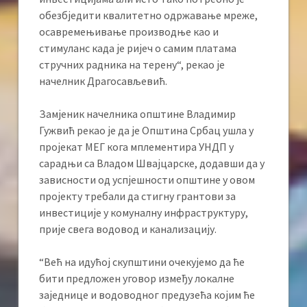
обезбједити квалитетно одржавање мреже,
осавремењивање производње као и
стимуланс када је ријеч о самим платама
стручних радника на терену“, рекао је
начелник Драгосављевић.
Замјеник начелника општине Владимир
Гужвић рекао је да је Општина Србац ушла у
пројекат МЕГ кога мплементира УНДП у
сарадњи са Владом Швајцарске, додавши да у
зависности од успјешности општине у овом
пројекту требали да стигну грантови за
инвестиције у комуналну инфраструктуру,
прије свега водовод и канализацију.
“Већ на идућој скупштини очекујемо да ће
бити предложен уговор између локалне
заједнице и водоводног предузећа којим ће