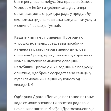
бити регулисана међусобна права и обавезе.
Уговором ће бити дефинисана другачија
организациона структура рада у предузећу,
економска цијена коштања комуналних услуга
и слично”, рекао је Гужвић.
Kада је у питању приједлог Програма о
утрошку новчаних средстава посебних
намјена за развој неразвијених дијелова
општине Србац, прикупљених од корисника
шума и шумског земљишта у својини
Републике Српске у 2022. години на подручју
општине, одобрена су средства за санацију
пута Гламочани – Бајинци у износу од 166
хиљада KМ.
Одборник Драган Лепир је поставио питање
када се може очекивати почетак радова, а
начелник општине Млађан Драгосављевић је