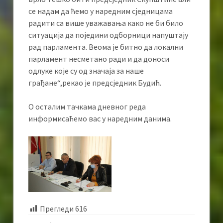
се надам да ћемо у наредним сједницама
радити са више уважавања како не би било
ситуација да поједини одборници напуштају
рад парламента. Веома је битно да локални
парламент несметано ради и да доноси
одлуке које су од значаја за наше
грађане“,рекао је предсједник Будић.
О осталим тачкама дневног реда
информисаћемо вас у наредним данима.
Прегледи
616