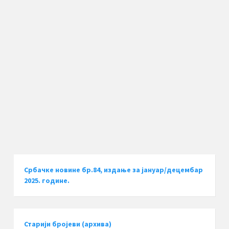
Србачке новине бр.84, издање за јануар/децембар
2025. године.
Старији бројеви (архива)