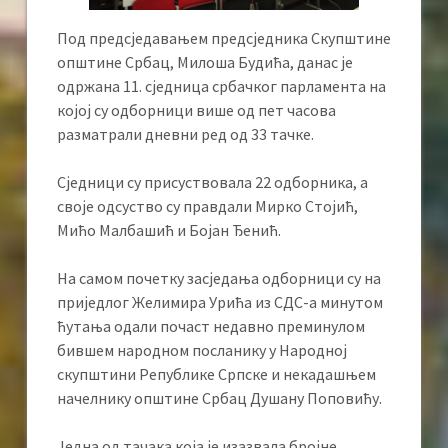
Под предсједавањем предсједника Скупштине
општине Србац, Милоша Будића, данас је
одржана 11. сједница србачког парламента на
којој су одборници више од пет часова
разматрали дневни ред од 33 тачке.
Сједници су присуствовала 22 одборника, а
своје одсуство су правдали Мирко Стојић,
Мићо Малбашић и Бојан Ђенић.
На самом почетку засједања одборници су на
приједлог Желимира Урића из СДС-а минутом
ћутања одали почаст недавно преминулом
бившем народном посланику у Народној
скупштини Републике Српске и некадашњем
начелнику општине Србац Душану Поповићу.
Једна од тачака која је изазвала бројне