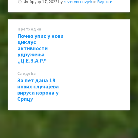
Фебруар 17, 2022
by
rezervni covjek
in
Вијести
Претходна
Почео упис у нови
циклус
активности
удружења
„Ц.Е.З.А.Р.“
Следећa
За пет дана 19
нових случајева
вируса корона у
Српцу