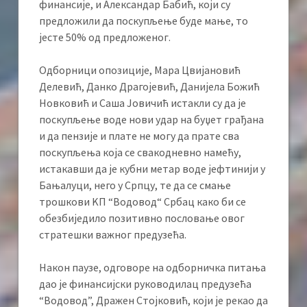
финансије, и Александар Бабић, који су
предложили да поскупљење буде мање, то
јесте 50% од предложеног.
Одборници опозиције, Мара Цвијановић
Делевић, Данко Драгојевић, Данијела Божић
Новковић и Саша Јовичић истакли су да је
поскупљење воде нови удар на буџет грађана
и да пензије и плате не могу да прате сва
поскупљења која се свакодневно намећу,
истакавши да је кубни метар воде јефтинији у
Бањалуци, него у Српцу, те да се смање
трошкови KП “Водовод“ Србац како би се
обезбиједило позитивно пословање овог
стратешки важног предузећа.
Након паузе, одговоре на одборничка питања
дао је финансијски руководилац предузећа
“Водовод”, Дражен Стојковић, који је рекао да