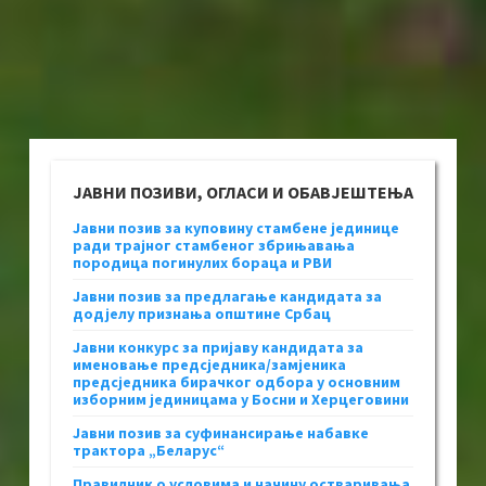
ЈАВНИ ПОЗИВИ, ОГЛАСИ И ОБАВЈЕШТЕЊА
Јавни позив за куповину стамбене јединице
ради трајног стамбеног збрињавања
породица погинулих бораца и РВИ
Јавни позив за предлагање кандидата за
додјелу признања општине Србац
Јавни конкурс за пријаву кандидата за
именовање предсједника/замјеника
предсједника бирачког одбора у основним
изборним јединицама у Босни и Херцеговини
Јавни позив за суфинансирање набавке
трактора „Беларус“
Правилник о условима и начину остваривања