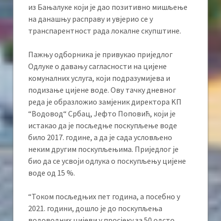
из Бањалуке који је дао позитивно мишљење
на данашњу расправу и увјерио се у
транспарентност рада локалне скупштине.
Пажњу одборника је привукао приједлог
Одлуке о давању сагласности на цијене
комуналних услуга, који подразумијева и
подизање цијене воде. Ову тачку дневног
реда је образложио замјеник директора KП
“Водовод“ Србац, Јефто Поповић, који је
истакао да је посљедње поскупљење воде
било 2017. године, а да је сада условљено
неким другим поскупљењима. Приједлог је
био да се усвоји одлука о поскупљењу цијене
воде од 15 %.
“Током посљедњих пет година, а посебно у
2021. години, дошло је до поскупљења
водоводних цијеви у просјеку за 50 одсто,