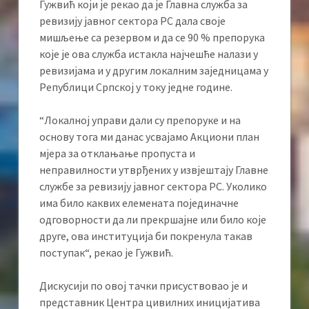
Гужвић који је рекао да је Главна служба за
ревизију јавног сектора РС дала своје
мишљење са резервом и да се 90 % препорука
које је ова служба истакла најчешће налази у
ревизијама и у другим локалним заједницама у
Републици Српској у току једне године.
“Локалној управи дали су препоруке и на
основу тога ми данас усвајамо Акциони план
мјера за отклањање пропуста и
неправилности утврђених у извјештају Главне
службе за ревизију јавног сектора РС. Уколико
има било каквих елемената појединачне
одговорности да ли прекршајне или било које
друге, ова институција би покренула такав
поступак“, рекао је Гужвић.
Дискусији по овој тачки присуствовао је и
представник Центра цивилних иницијатива