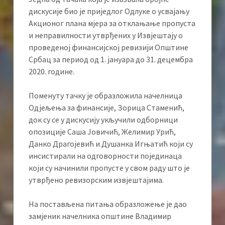
дискусије био је приједлог Одлуке о усвајању
Акционог плана мјера за отклањање пропуста
и неправилности утврђених у Извјештају о
проведеној финансијској ревизији Општине
Србац за период од 1. јануара до 31. децембра
2020. године.
Поменуту тачку је образложила начелница
Одјељења за финансије, Зорица Стаменић,
док су се у дискусију укључили одборници
опозиције Саша Јовичић, Желимир Урић,
Данко Драгојевић и Душанка Игњатић који су
инсистирали на одговорности појединаца
који су начинили пропусте у свом раду што је
утврђено ревизорским извјештајима.
На постављена питања образложење је дао
замјеник начелника општине Владимир