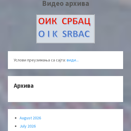
Видео архива
Услови преузимања са сајта:
види...
Архива
August 2026
July 2026