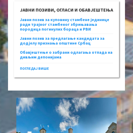
ЈАВНИ ПОЗИВИ, ОГЛАСИ И ОБАВЈЕШТЕЊА
Јавни позив за куповину стамбене јединице
ради трајног стамбеног збрињавања
породица погинулих бораца и РВИ
Јавни позив за предлагање кандидата за
додјелу признања општине Србац
Обавјештење о забрани одлагања отпада на
дивљим депонијама
ПОГЛЕДАЈ ВИШЕ