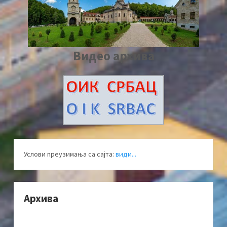
Видео архива
Услови преузимања са сајта:
види...
Архива