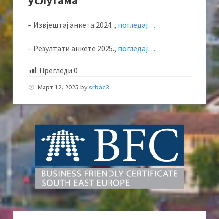
услугама
– Извјештај анкета 2024. ,
погледај…
– Резултати анкете 2025.,
погледај…
Прегледи
0
Март 12, 2025
by
srbac3