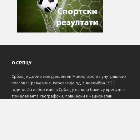
О СРПЦУ
Србац је добио име рјешењем Министарства унутрашњих
послова Краљевине Југославије од 2. новембра 1933.
године. За избор имена Србац у основи били су пресудна
три елемента: географски, повијесни и национални.
Подаци о мјесту и настанку појединих насељених мјеста
око Српца нису сачувани. О настанку имена неких насеља у
народу су сачувана предања. Мјесто Свињар уписано је и
на једној карти Германије из 1621. године, а име је добио
по сточарима који су долазили с оближњих брда.