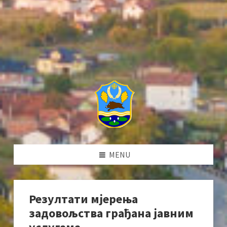
MENU
Резултати мјерења
задовољства грађана јавним