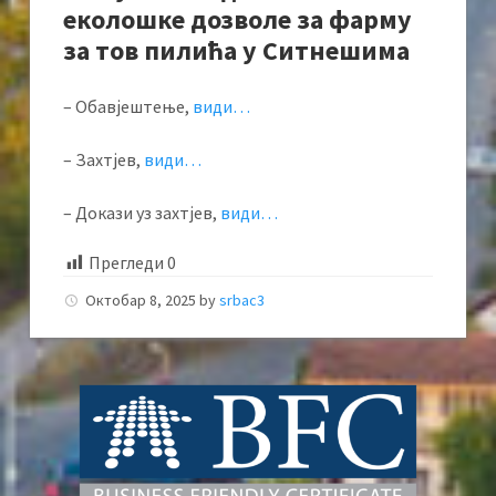
еколошке дозволе за фарму
за тов пилића у Ситнешима
– Обавјештење,
види…
– Захтјев,
види…
– Докази уз захтјев,
види…
Прегледи
0
Октобар 8, 2025
by
srbac3