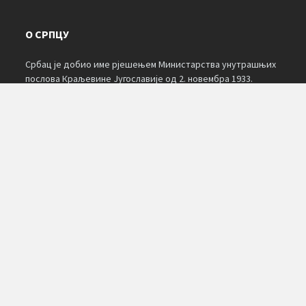
О СРПЦУ
Србац је добио име рјешењем Министарства унутрашњих
послова Краљевине Југославије од 2. новембра 1933.
године. За избор имена Србац у основи били су пресудна
три елемента: географски, повијесни и национални.
Подаци о мјесту и настанку појединих насељених мјеста
око Српца нису сачувани. О настанку имена неких насеља у
народу су сачувана предања. Мјесто Свињар уписано је и
на једној карти Германије из 1621. године, а име је добио
по сточарима који су долазили с оближњих брда.
КАЛЕНДАР
AUGUST 2026
M
T
W
T
F
S
S
1
2