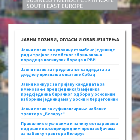
ЈАВНИ ПОЗИВИ, ОГЛАСИ И ОБАВЈЕШТЕЊА
Јавни позив за куповину стамбене јединице
ради трајног стамбеног збрињавања
породица погинулих бораца и РВИ
Јавни позив за предлагање кандидата за
додјелу признања општине Србац
Јавни конкурс за пријаву кандидата за
именовање предсједника/замјеника
предсједника бирачког одбора у основним
изборним јединицама у Босни и Херцеговини
Јавни позив за суфинансирање набавке
трактора „Беларус“
Правилник о условима и начину остваривања
подршке пољопривредним произвођачима
за набавку трактора Беларус