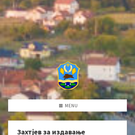
MENU
Захтјев за издавање