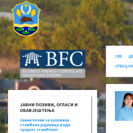
СВЕ
Д
СРБАЦ Н
ЈАВНИ ПОЗИВИ, ОГЛАСИ И
ОБАВЈЕШТЕЊА
Јавни позив за куповину
стамбене јединице ради
трајног стамбеног