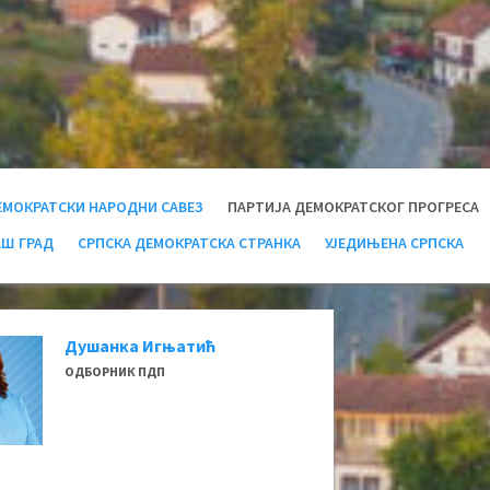
ЕМОКРАТСКИ НАРОДНИ САВЕЗ
ПАРТИЈА ДЕМОКРАТСКОГ ПРОГРЕСА
АШ ГРАД
СРПСКА ДЕМОКРАТСКА СТРАНКА
УЈЕДИЊЕНА СРПСКА
Душанка Игњатић
ОДБОРНИК ПДП