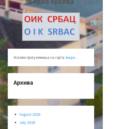
Видео архива
Услови преузимања са сајта:
види...
Архива
August 2026
July 2026