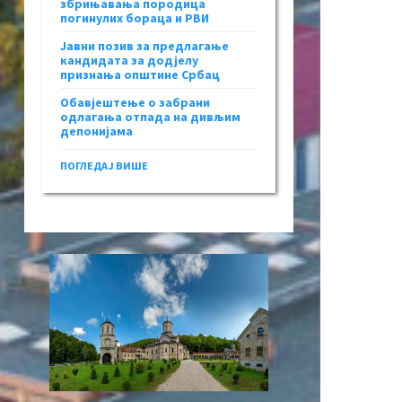
збрињавања породица
погинулих бораца и РВИ
Јавни позив за предлагање
кандидата за додјелу
признања општине Србац
Обавјештење о забрани
одлагања отпада на дивљим
депонијама
ПОГЛЕДАЈ ВИШЕ