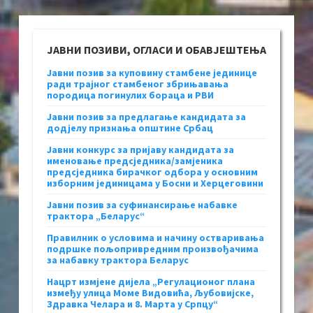
ЈАВНИ ПОЗИВИ, ОГЛАСИ И ОБАВЈЕШТЕЊА
Јавни позив за куповину стамбене јединице
ради трајног стамбеног збрињавања
породица погинулих бораца и РВИ
Јавни позив за предлагање кандидата за
додјелу признања општине Србац
Јавни конкурс за пријаву кандидата за
именовање предсједника/замјеника
предсједника бирачког одбора у основним
изборним јединицама у Босни и Херцеговини
Јавни позив за суфинансирање набавке
трактора „Беларус“
Правилник о условима и начину остваривања
подршке пољопривредним произвођачима
за набавку трактора Беларус
Нацрт измјене дијела „Регулационог плана
између улица Моме Видовића, Љубовијске,
Здравка Челара и 8. Марта у Српцу“