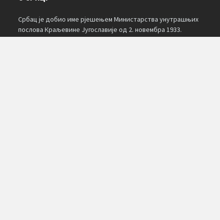
Србац је добио име рјешењем Министарства унутрашњих
послова Краљевине Југославије од 2. новембра 1933.
године. За избор имена Србац у основи били су пресудна
три елемента: географски, повијесни и национални.
Подаци о мјесту и настанку појединих насељених мјеста
око Српца нису сачувани. О настанку имена неких насеља у
народу су сачувана предања. Мјесто Свињар уписано је и
на једној карти Германије из 1621. године, а име је добио
по сточарима који су долазили с оближњих брда.
КАЛЕНДАР
AUGUST 2026
M
T
W
T
F
S
S
1
2
3
4
5
6
7
8
9
10
11
12
13
14
15
16