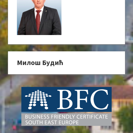
Милош Будић