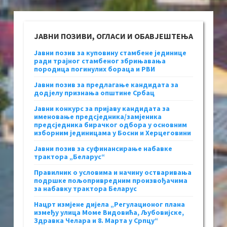
ЈАВНИ ПОЗИВИ, ОГЛАСИ И ОБАВЈЕШТЕЊА
Јавни позив за куповину стамбене јединице
ради трајног стамбеног збрињавања
породица погинулих бораца и РВИ
Јавни позив за предлагање кандидата за
додјелу признања општине Србац
Јавни конкурс за пријаву кандидата за
именовање предсједника/замјеника
предсједника бирачког одбора у основним
изборним јединицама у Босни и Херцеговини
Јавни позив за суфинансирање набавке
трактора „Беларус“
Правилник о условима и начину остваривања
подршке пољопривредним произвођачима
за набавку трактора Беларус
Нацрт измјене дијела „Регулационог плана
између улица Моме Видовића, Љубовијске,
Здравка Челара и 8. Марта у Српцу“