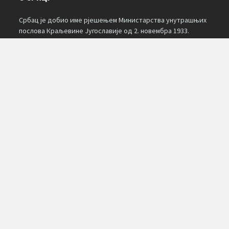
Србац је добио име рјешењем Министарства унутрашњих
послова Краљевине Југославије од 2. новембра 1933.
године. За избор имена Србац у основи били су пресудна
три елемента: географски, повијесни и национални.
Подаци о мјесту и настанку појединих насељених мјеста
око Српца нису сачувани. О настанку имена неких насеља у
народу су сачувана предања. Мјесто Свињар уписано је и
на једној карти Германије из 1621. године, а име је добио
по сточарима који су долазили с оближњих брда.
КАЛЕНДАР
AUGUST 2026
M
T
W
T
F
S
S
1
2
3
4
5
6
7
8
9
10
11
12
13
14
15
16