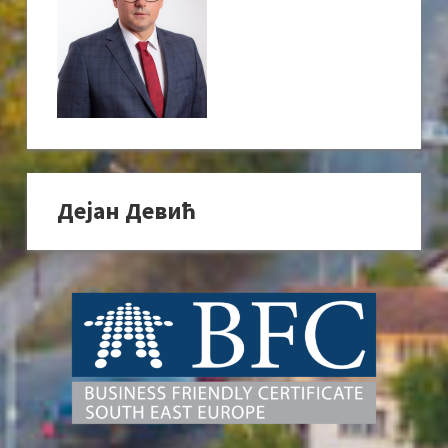
Дејан Девић