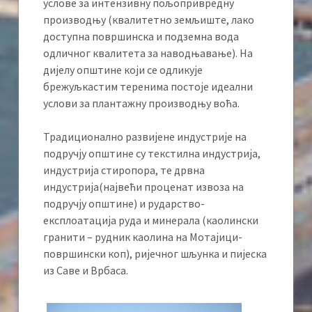
услове за интензивну пољопривредну
производњу (квалитетно земљиште, лако
доступна површинска и подземна вода
одличног квалитета за наводњавање). На
дијелу општине који се одликује
брежуљкастим теренима постоје идеални
услови за плантажну производњу воћа.
Традиционално развијене индустрије на
подручју општине су текстилна индустрија,
индустрија стиропора, те дрвна
индустрија(највећи проценат извоза на
подручју општине) и рударство-
експлоатација руда и минерала (каолински
гранити – рудник каолина на Мотајици-
површински коп), ријечног шљунка и пијеска
из Саве и Врбаса.