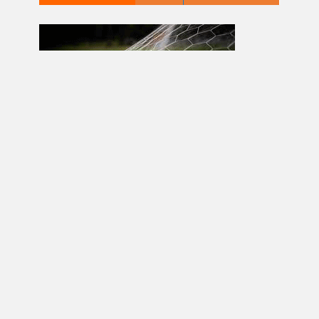
О СРПЦУ
Србац је добио име рјешењем Министарства унутрашњих
послова Краљевине Југославије од 2. новембра 1933.
године. За избор имена Србац у основи били су пресудна
три елемента: географски, повијесни и национални.
Подаци о мјесту и настанку појединих насељених мјеста