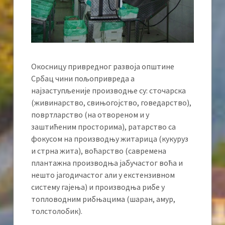
Окосницу привредног развоја општине
Србац чини пољопривреда а
најзаступљеније производње су: сточарска
(живинарство, свињогојство, говедарство),
повртларство (на отвореном и у
заштићеним просторима), ратарство са
фокусом на производњу житарица (кукуруз
и стрна жита), воћарство (савремена
плантажна производња јабучастог воћа и
нешто јагодичастог али у екстензивном
систему гајења) и производња рибе у
топловодним рибњацима (шаран, амур,
толстолобик).