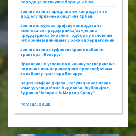
породица погинулих бораца и РВИ
Јавни позив за предлагање кандидата за
додјелу признања општине Србац
Јавни конкурс за пријаву кандидата за
именовање предсједника/замјеника
предсједника бирачког одбора у основним
изборним јединицама у Босни и Херцеговини
Јавни позив за суфинансирање набавке
трактора „Беларус“
Правилник о условима и начину остваривања
подршке пољопривредним произвођачима
за набавку трактора Беларус
Нацрт измјене дијела „Регулационог плана
између улица Моме Видовића, Љубовијске,
Здравка Челара и 8. Марта у Српцу“
ПОГЛЕДАЈ ВИШЕ