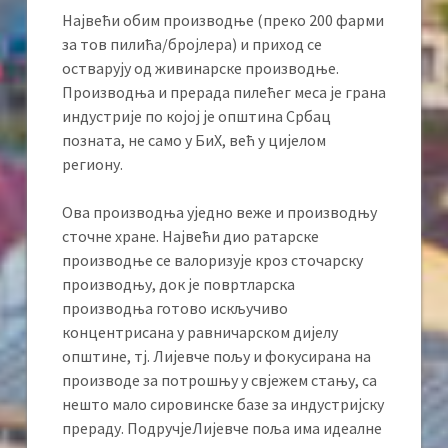
Највећи обим производње (преко 200 фарми
за тов пилића/бројлера) и приход се
остварују од живинарске производње.
Производња и прерада пилећег меса је грана
индустрије по којој је општина Србац
позната, не само у БиХ, већ у цијелом
региону.
Ова производња уједно веже и производњу
сточне хране. Највећи дио ратарске
производње се валоризује кроз сточарску
производњу, док је повртларска
производња готово искључиво
концентрисана у равничарском дијелу
општине, тј. Лијевче пољу и фокусирана на
производе за потрошњу у свјежем стању, са
нешто мало сировинске базе за индустријску
прераду. ПодручјеЛијевче поља има идеалне