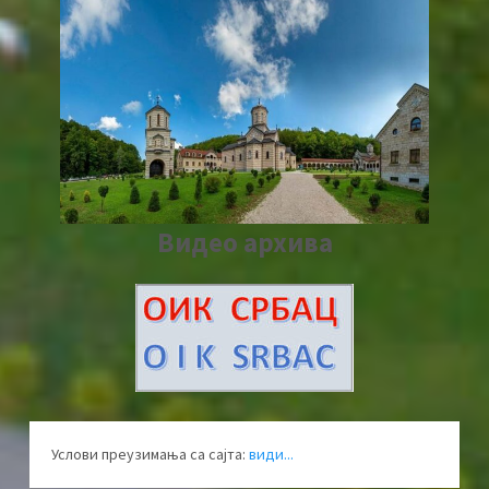
Видео архива
Услови преузимања са сајта:
види...