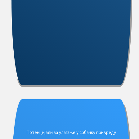
Потенцијали за улагање у србачку привреду