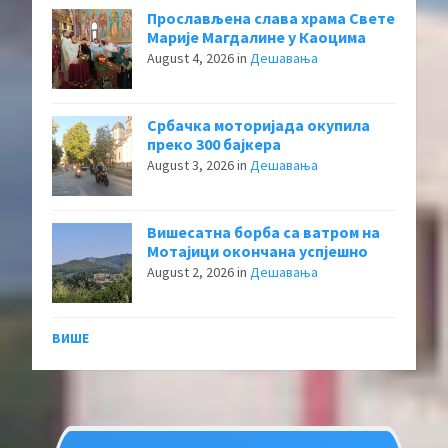
Прослављена слава храма Свете
Марије Магдалине у Каоцима
August 4, 2026
in
Дешавања
Србачка моторијада окупила
преко 300 бајкера
August 3, 2026
in
Дешавања
Вишесатна борба са ватром на
Мотајици окончана успјешно
August 2, 2026
in
Дешавања
ВИШЕ