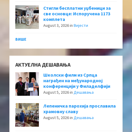
Стигли бесплатни уџбеници за
све основце: Испоручена 1173
комплета
August 3, 2026
in
Вијести
ВИШЕ
АКТУЕЛНА ДЕШАВАЊА
Школски филм из Српца
награђен на међународној
конференцији у Филаделфији
August 5, 2026
in
Дешавања
Лепеничка парохија прославила
храмовну славу
August 5, 2026
in
Дешавања