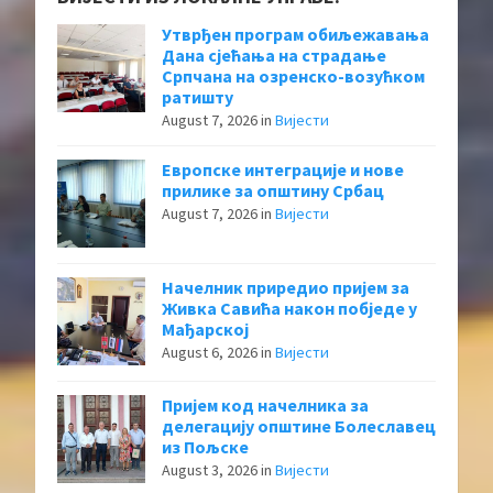
Утврђен програм обиљежавања
Дана сјећања на страдање
Српчана на озренско-возућком
ратишту
August 7, 2026
in
Вијести
Европске интеграције и нове
прилике за општину Србац
August 7, 2026
in
Вијести
Начелник приредио пријем за
Живка Савића након побједе у
Мађарској
August 6, 2026
in
Вијести
Пријем код начелника за
делегацију општине Болеславец
из Пољске
August 3, 2026
in
Вијести