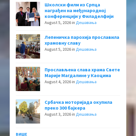
Школски филм из Српца
награђен на међународној
конференцији у Филаделфији
August 5, 2026
in
Дешавања
Лепеничка парохија прославила
храмовну славу
August 5, 2026
in
Дешавања
Прослављена слава храма Свете
Марије Магдалине у Каоцима
August 4, 2026
in
Дешавања
Србачка моторијада окупила
преко 300 бајкера
August 3, 2026
in
Дешавања
ВИШЕ