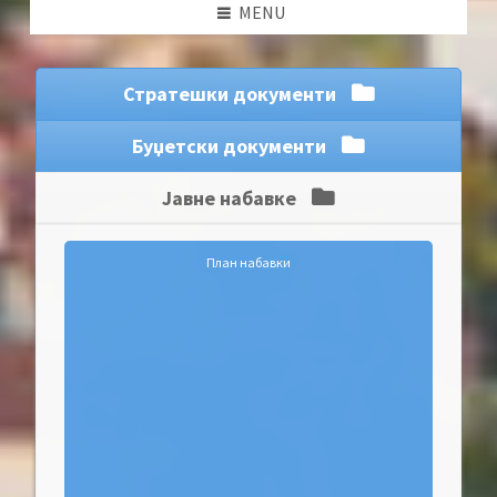
MENU
Стратешки документи
Буџетски документи
Јавне набавке
План набавки