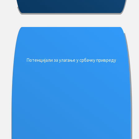
Потенцијали за улагање у србачку привреду