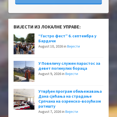
ВИЈЕСТИ ИЗ ЛОКАЛНЕ УПРАВЕ:
“Гастро фест” 6. септембра у
Бардачи
August 10, 2026
in
Вијести
У Повеличу служен парастос за
девет погинулих бораца
August 9, 2026
in
Вијести
Утврђен програм обиљежавања
Дана сјећања на страдање
Српчана на озренско-возућком
ратишту
August 7, 2026
in
Вијести