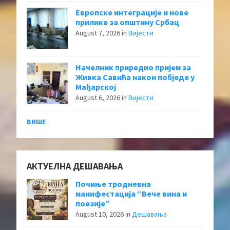
Европске интеграције и нове
прилике за општину Србац
August 7, 2026
in
Вијести
Начелник приредио пријем за
Живка Савића након побједе у
Мађарској
August 6, 2026
in
Вијести
ВИШЕ
АКТУЕЛНА ДЕШАВАЊА
Почиње тродневна
манифестација “Вече вина и
поезије”
August 10, 2026
in
Дешавања