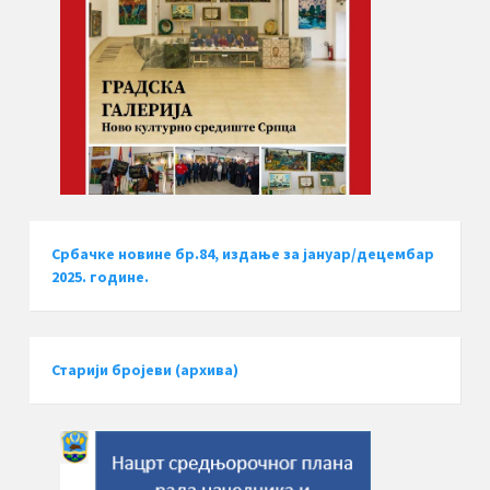
Србачке новине бр.84, издање за јануар/децембар
2025. године.
Старији бројеви (архива)