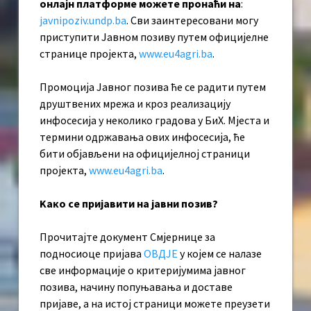
онлајн платформе можете пронаћи на
:
javnipoziv.undp.ba
. Сви заинтересовани могу
приступити Јавном позиву путем официјелне
странице пројекта,
www.eu4agri.ba
.
Промоција Јавног позива ће се радити путем
друштвених мрежа и кроз реализацију
инфосесија у неколико градова у БиХ. Мјеста и
термини одржавања ових инфосесија, ће
бити објављени на официјелној страници
пројекта,
www.eu4agri.ba
.
Kако се пријавити на јавни позив?
Прочитајте документ Смјернице за
подносиоце пријава
ОВДЈЕ
у којем се налазе
све информације о критеријумима јавног
позива, начину попуњавања и доставе
пријаве, а на истој страници можете преузети