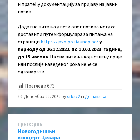
и пратећу документацију за пријаву на јавни
позив.
Додатна питања у вези овог позива могу се
доставити путем формулара за питања на
страници
https://javnipoziv.undp.ba/
у
периоду од 26.12.2022. до 10.02.2023. године,
до 15 часова
. На сва питања која стигну прије
или послије наведеног рока неће се
одговарати.
Прегледи
673
Децембар 22, 2022
by
srbac2
in
Дешавања
Претходна
Новогодишњи
концерт Цезара