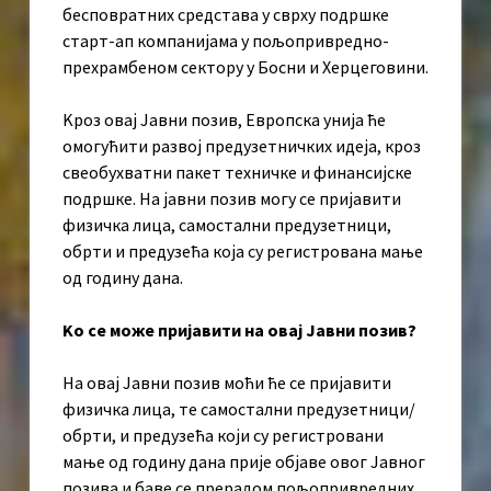
бесповратних средстава у сврху подршке
старт-ап компанијама у пољопривредно-
прехрамбеном сектору у Босни и Херцеговини.
Kроз овај Јавни позив, Европска унија ће
омогућити развој предузетничких идеја, кроз
свеобухватни пакет техничке и финансијске
подршке. На јавни позив могу се пријавити
физичка лица, самостални предузетници,
обрти и предузећа која су регистрована мање
од годину дана.
Kо се може пријавити на овај Јавни позив?
На овај Јавни позив моћи ће се пријавити
физичка лица, те самостални предузетници/
обрти, и предузећа који су регистровани
мање од годину дана прије објаве овог Јавног
позива и баве се прерадом пољопривредних