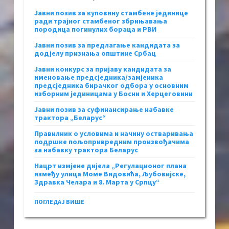
Јавни позив за куповину стамбене јединице
ради трајног стамбеног збрињавања
породица погинулих бораца и РВИ
Јавни позив за предлагање кандидата за
додјелу признања општине Србац
Јавни конкурс за пријаву кандидата за
именовање предсједника/замјеника
предсједника бирачког одбора у основним
изборним јединицама у Босни и Херцеговини
Јавни позив за суфинансирање набавке
трактора „Беларус“
Правилник о условима и начину остваривања
подршке пољопривредним произвођачима
за набавку трактора Беларус
Нацрт измјене дијела „Регулационог плана
између улица Моме Видовића, Љубовијске,
Здравка Челара и 8. Марта у Српцу“
ПОГЛЕДАЈ ВИШЕ