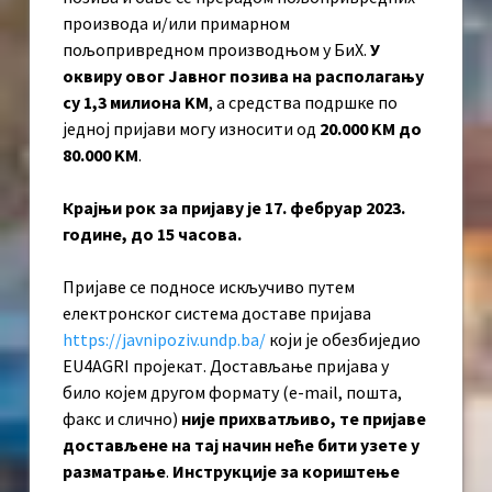
производа и/или примарном
пољопривредном производњом у БиХ.
У
оквиру овог Јавног позива на располагању
су 1,3 милиона KМ
, а средства подршке по
једној пријави могу износити од
20.000 KМ до
80.000 KМ
.
Крајњи рок за пријаву је 17. фебруар 2023.
године, до 15 часова.
Пријаве се подносе искључиво путем
електронског система доставе пријава
https://javnipoziv.undp.ba/
који је обезбиједио
EU4AGRI пројекат. Достављање пријава у
било којем другом формату (e-mail, пошта,
факс и слично)
није прихватљиво, те пријаве
достављене на тај начин неће бити узете у
разматрање
.
Инструкције за кориштење