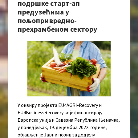
подршке старт-ап
предузећима у
пољопривредно-
прехрамбеном сектору
У оквиру пројекта EU4AGRI-Recovery и
EU4BusinessRecovery које финансирају
Европска унија и Савезна Република Њемачка,
у понедјељак, 19. децембра 2022. године,
објављен је Јавни позив за додјелу