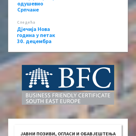
одушевио
Српчане
Следећa
Дјечија Нова
година у петак
30. децембра
ЈАВНИ ПОЗИВИ, ОГЛАСИ И ОБАВЈЕШТЕЊА