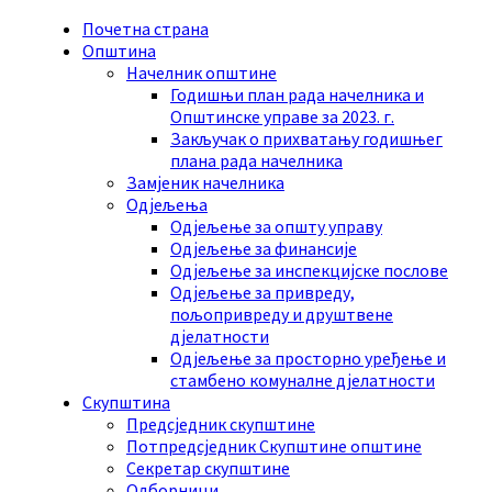
Skip
Skip
Skip
Skip
Почетна страна
to
to
to
to
Општина
content
left
right
footer
Начелник општине
sidebar
sidebar
Годишњи план рада начелника и
Општинске управе за 2023. г.
Закључак о прихватању годишњег
плана рада начелника
Замјеник начелника
Одјељења
Одјељење за општу управу
Одјељење за финансије
Одјељење за инспекцијске послове
Одјељење за привреду,
пољопривреду и друштвене
дјелатности
Одјељење за просторно уређење и
стамбено комуналне дјелатности
Скупштина
Предсједник скупштине
Потпредсједник Скупштине општине
Секретар cкупштине
Одборници