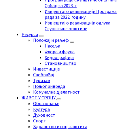
Србац за 2023. г
Извјештај о реализацији Програма
рада за 2022. годину
Извјештај о реализацији одлука
Скупштине општине
Ресурси
Положај и рељеф
Насеља
Флора и фауна
Хидрографија
Становништво
Инвестиције
Саобраћај
Туризам
Пољопривреда
Комунална дјелатност
ЖИВОТ У СРПЦУ
Образовање
Култура
Духовност
Спорт
Здравство и соц. заштита