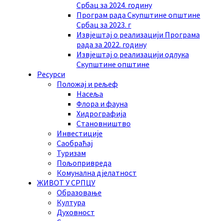
Србац за 2024. годину
Програм рада Скупштине општине
Србац за 2023. г
Извјештај о реализацији Програма
рада за 2022. годину
Извјештај о реализацији одлука
Скупштине општине
Ресурси
Положај и рељеф
Насеља
Флора и фауна
Хидрографија
Становништво
Инвестиције
Саобраћај
Туризам
Пољопривреда
Комунална дјелатност
ЖИВОТ У СРПЦУ
Образовање
Култура
Духовност