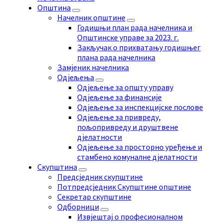
Општина
Начелник општине
Годишњи план рада начелника и
Општинске управе за 2023. г.
Закључак о прихватању годишњег
плана рада начелника
Замјеник начелника
Одјељења
Одјељење за општу управу
Одјељење за финансије
Одјељење за инспекцијске послове
Одјељење за привреду,
пољопривреду и друштвене
дјелатности
Одјељење за просторно уређење и
стамбено комуналне дјелатности
Скупштина
Предсједник скупштине
Потпредсједник Скупштине општине
Секретар cкупштине
Одборници
Извјештај о професионалном