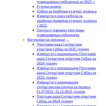
усавршавању одборника за 2023. г.
Етички кодекс
Одбор за праћење етичког кодекса
Извјештај о раду одбора за
праћење примјене етичког кодекса
у 2022.
Одлука о усвајању програма
усавршавања одборника
Mатеријал за сједнице
Програма рада Скупштине
општине Србац за 2025. годину
Извјештај о реализацији Програма
рада Скупштине општине Србац за
2024. годину
Извјештај о реализацији Програма
рада Скупштине општине Србац за
2023. годину
Извјештај о реализацији
скупштинских одлука за период
01.07.2023.-31.12.2023. године
Програм рада Скупштине општине
Србац за 2024. годину
Програм рада Скупштине општине