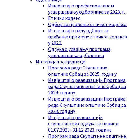
Извјештај о професионалном
усавршавању одборника за 2023. г.
Етички кодекс
Одбор за праћење етичког кодекса
Извјештај о раду одбора за
праћење примјене етичког кодекса
у 2022.
Одлука о усвајању програма
усавршавања одборника
Mатеријал за сједнице
Програма рада Скупштине
општине Србац за 2025. годину
Извјештај о реализацији Програма
рада Скупштине општине Србац за
2024. годину
Извјештај о реализацији Програма
рада Скупштине општине Србац за
2023. годину
Извјештај о реализацији
скупштинских одлука за период
01.07.2023.-31.12.2023. године
Програм рада Скупштине општине