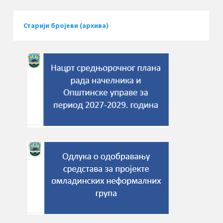
Старији бројеви (архива)