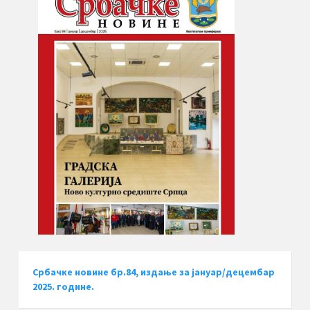
Србачке новине бр.84, издање за јануар/децембар
2025. године.