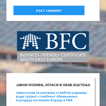
ЈАВНИ ПОЗИВИ, ОГЛАСИ И ОБАВЈЕШТЕЊА
Јавни позив за куповину стамбене јединице
ради трајног стамбеног збрињавања
породица погинулих бораца и РВИ