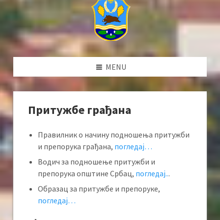
MENU
Притужбе грађана
Правилник о начину подношења притужби
и препорука грађана,
погледај…
Водич за подношење притужби и
препорука општине Србац,
погледај..
.
Образац за притужбе и препоруке,
погледај…