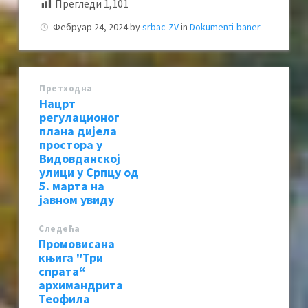
Прегледи
1,101
Фебруар 24, 2024
by
srbac-ZV
in
Dokumenti-baner
Претходна
Нацрт
регулационог
плана дијела
простора у
Видовданској
улици у Српцу од
5. марта на
јавном увиду
Следећa
Промовисана
књига "Три
спрата“
архимандрита
Теофила