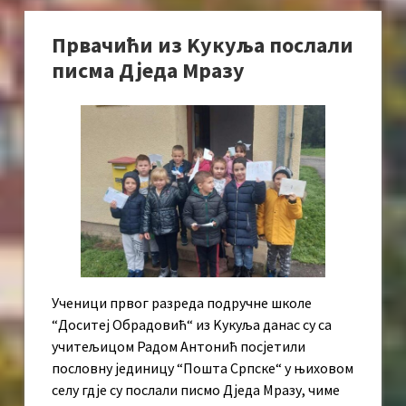
Првачићи из Kукуља послали
писма Дједа Мразу
Ученици првог разреда подручне школе
“Доситеј Обрадовић“ из Kукуља данас су са
учитељицом Радом Антонић посјетили
пословну јединицу “Пошта Српске“ у њиховом
селу гдје су послали писмо Дједа Мразу, чиме