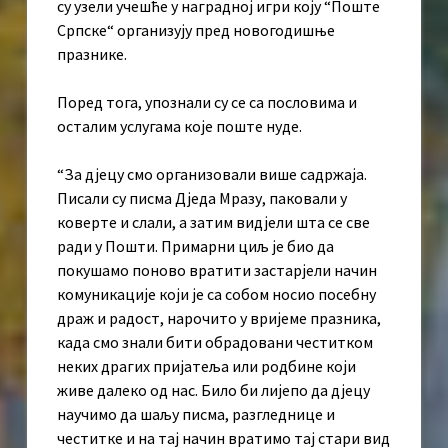
су узели учешће у наградној игри коју “Поште
Српске“ организују пред новогодишње
празнике.
Поред тога, упознали су се са пословима и
осталим услугама које поште нуде.
“За дјецу смо организовали више садржаја.
Писали су писма Дједа Мразу, паковали у
коверте и слали, а затим видјели шта се све
ради у Пошти. Примарни циљ је био да
покушамо поново вратити застарјели начин
комуникације који је са собом носио посебну
драж и радост, нарочито у вријеме празника,
када смо знали бити обрадовани честитком
неких драгих пријатеља или родбине који
живе далеко од нас. Било би лијепо да дјецу
научимо да шаљу писма, разгледнице и
честитке и на тај начин вратимо тај стари вид