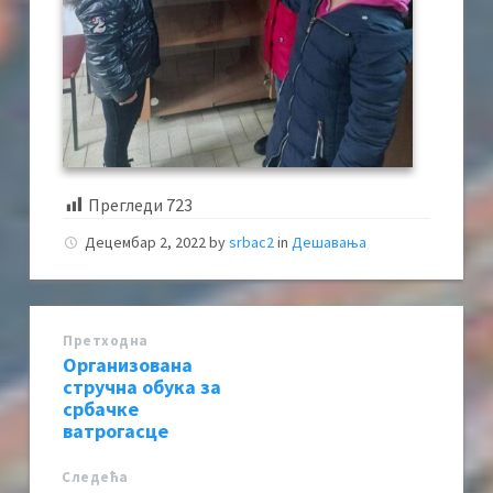
Прегледи
723
Децембар 2, 2022
by
srbac2
in
Дешавања
Претходна
Организована
стручна обука за
србачке
ватрогасце
Следећa