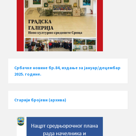
Србачке новине бр.84, издање за јануар/децембар
2025. године.
Старији бројеви (архива)