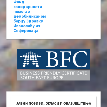
Фонд
солидарности
помогао
демобилисаном
борцу Здравку
Ивановићу из
Сефероваца
ЈАВНИ ПОЗИВИ, ОГЛАСИ И ОБАВЈЕШТЕЊА