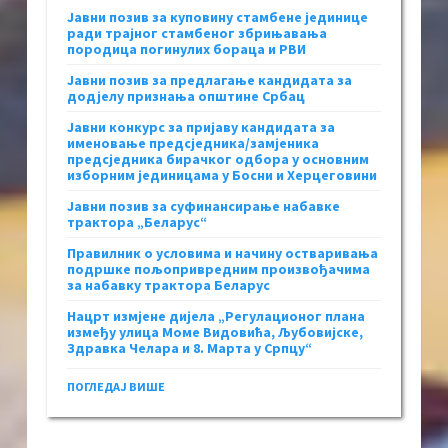
Јавни позив за куповину стамбене јединице
ради трајног стамбеног збрињавања
породица погинулих бораца и РВИ
Јавни позив за предлагање кандидата за
додјелу признања општине Србац
Јавни конкурс за пријаву кандидата за
именовање предсједника/замјеника
предсједника бирачког одбора у основним
изборним јединицама у Босни и Херцеговини
Јавни позив за суфинансирање набавке
трактора „Беларус“
Правилник о условима и начину остваривања
подршке пољопривредним произвођачима
за набавку трактора Беларус
Нацрт измјене дијела „Регулационог плана
између улица Моме Видовића, Љубовијске,
Здравка Челара и 8. Марта у Српцу“
ПОГЛЕДАЈ ВИШЕ