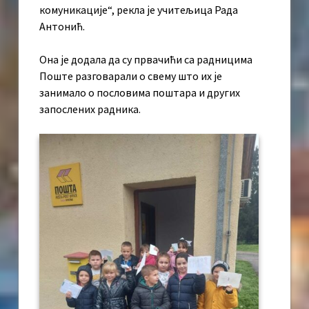
комуникације“, рекла је учитељица Рада
Антонић.
Она је додала да су првачићи са радницима
Поште разговарали о свему што их је
занимало о пословима поштара и других
запослених радника.