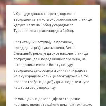
У Српцу је данас отворен дводневни
васкршњи сајам кога су организовале чланице
Удружења жена Србац у сарадњи са
Туристичком организацијом Србац.
Честитајући наступајуће празнике,
предсједница Удружења жена, Весна
Смиљанић, рекла је да су се њихове чланица
потрудиле, да и поред кишног времена, на
штандовима изложе богату понуду
васкршњих декорација и уникатних радова
које су израдиле чланице овог удружења, те
позвала грађане да дођу да их подрже и купе
нешто за своју породицу.
“Имамо дивне декорације за сто, разне
корпице, предмете рађене декупаж техником,