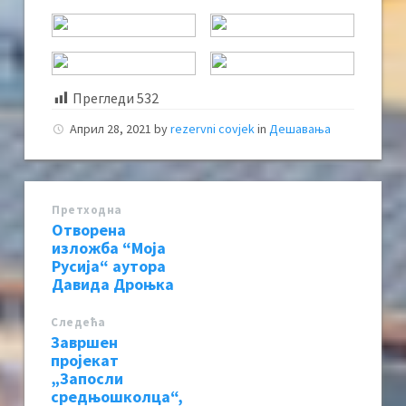
Прегледи
532
Април 28, 2021
by
rezervni covjek
in
Дешавања
Претходна
Отворена
изложба “Моја
Русија“ аутора
Давида Дроњка
Следећa
Завршен
пројекат
„Запосли
средњошколца“,