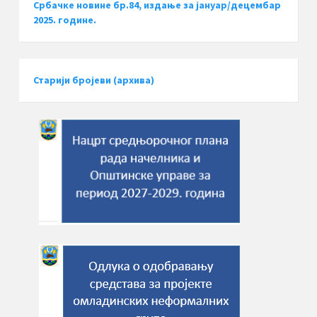
Србачке новине бр.84, издање за јануар/децембар
2025. године.
Старији бројеви (архива)