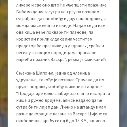
ликере и све оно што ће уљепшати празнике.
Бићемо данас и сутра на тргу па позивам
суграђане да нас обиђу и дају нам подршку, а
можда им се нешто и свиди. Надам се да нам
ова киша неће покварити планове, па
користим прилику да свима честитам
предстојеће празнике да у здрављ , срећи и
весељу са својим породицама прославе
највећи празник Васкрс”, рекла је Смиљанић.
Сњежана Шапоња, једна од чланица
удружења, такође је позвала Српчане да им
пруже подршку и обиђу њихове штандове.
“Продаја иде мало слабије зато што нас прати
киша и ружно вријеме, али се надамо да ће
сутра бити лијеп дан. Лично на штанду имам
разне декорације везане за Васкрс. Цијене су
симболичне, крећу се од 6 до 15 КМ, зависно