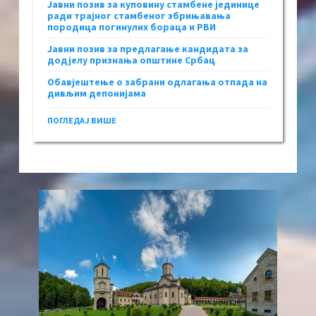
Јавни позив за куповину стамбене јединице
ради трајног стамбеног збрињавања
породица погинулих бораца и РВИ
Јавни позив за предлагање кандидата за
додјелу признања општине Србац
Обавјештење о забрани одлагања отпада на
дивљим депонијама
ПОГЛЕДАЈ ВИШЕ