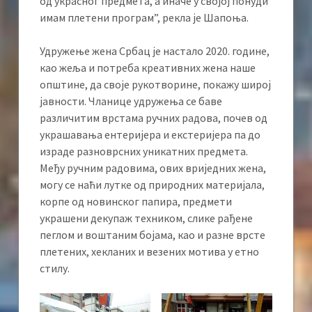
од украсног предмета, а иначе у својој понуди
имам плетени програм”, рекла је Шапоња.
Удружење жена Србац је настало 2020. године,
као жеља и потреба креативних жена наше
општине, да своје рукотворине, покажу широј
јавности. Чланице удружења се баве
различитим врстама ручних радова, почев од
украшавања ентеријера и екстеријера па до
израде разноврсних уникатних предмета.
Међу ручним радовима, ових вриједних жена,
могу се наћи лутке од природних материјала,
корпе од новинског папира, предмети
украшени декупаж техником, слике рађене
пеглом и воштаним бојама, као и разне врсте
плетених, хекланих и везених мотива у етно
стилу.