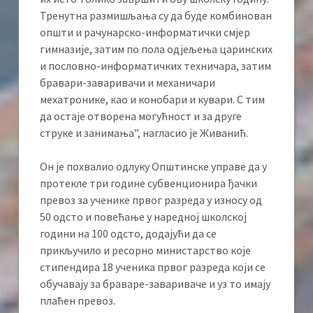
Тренутна размишљања су да буде комбинован
општи и рачунарско-информатички смјер
гимназије, затим по пола одјељења царинских
и пословно-информатичких техничара, затим
бравари-заваривачи и механичари
мехатронике, као и конобари и кувари. С тим
да остаје отворена могућност и за друге
струке и занимања”, нагласио је Живанић.
Он је похвалио одлуку Општинске управе да у
протекле три године субвенционира ђачки
превоз за ученике првог разреда у износу од
50 одсто и повећање у наредној школској
години на 100 одсто, додајући да се
прикључило и ресорно министарство које
стипендира 18 ученика првог разреда који се
обучавају за браваре-завариваче и уз то имају
плаћен превоз.