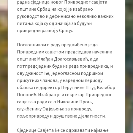
радна сједница новог Привредног савјета
општине Србац на којој је изабрано
руководство и дефинисано неколико важних
питања која су од значаја за будући
привредни развој у Српцу.
Пословником о раду предвиђено је да
Привредним савјетом предсједава начелник
општине Млађан Драгосављевић, а да
потпредсједник буде из реда привредника, и
ову дужност ће, једногласном подршком
присутних чланова, у наредном периоду
обављати директор Перутнине Птуј, Велибор
Поповић. Изабран је и секретар Привредног
савјета а ради се о Николини Проњ,
службенику Одјељења за привреду,
пољопривреду и друштвене дјелатности.
Сједнице Савјета ће се одржавати најмање