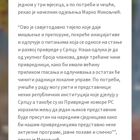
једном у три мјесеца, а по потреби и чешће,
рекао је начелник одјељења Марко Михољчић.
“Ово је савјетодавно тијело које даје
мишљење и препоруке, покреће иницијативе
и одлучује о питањима која се односе на стање
и развој привреде у Српцу. Наша одлука је да
од укупног броја чланова, двије трећине чине
привредници, како би имали већину
приликом гласања и одлучивања а остатак ће
чинити радници локалне управе. По потреби,
учешће у раду могу узети и представници
неких републичких институција које дјелују у
Српцу а такође су из Привредне коморе РС
изразили жељу да један њихов представник
буде присутан на наредним сједницама како
би нашим привредницима представио неке
актуелне програме, јавне позиве и слично””,
рекао је Михољчић.