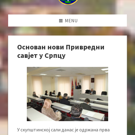
MENU
Основан нови Привредни
савјет у Српцу
У скупштинској сали данас је одржана прва