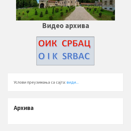
Видео архива
Услови преузимања са сајта:
види...
Архива