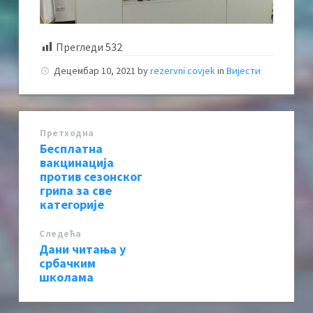
Прегледи
532
Децембар 10, 2021
by
rezervni covjek
in
Вијести
Претходна
Бесплатна
вакцинација
против сезонског
грипа за све
категорије
Следећa
Дани читања у
србачким
школама