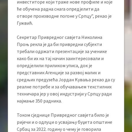
инвеститоре који траже нове профиле и које
ће обучена радна снага опредјелити да
отворе производне погоне у Српцу”, рекао је
Гужвић.
Секретар Привредног савјета Николина
Проњ рекла је да би привредни субјекти
требали одржати презентације за ученике
како би их на тај начин заинтересовали и
опредјелили приликом уписа, док је
представник Агенције за развој малих и
средњих предузећа Јордан Kуваља рекао да су
реалне потребе и за обучавањем текстилних
техничара јер у овој индустрији у Српцу ради
најмање 350 радника.
Током сједнице Привредног савјета било је
ријечи и о одлуци о усвајању буџета општине
Србац за 2022. годину о чему је говорила