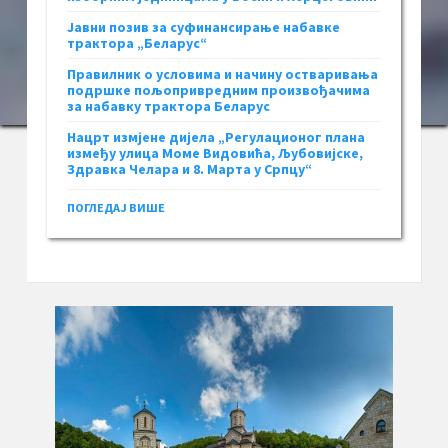
Јавни позив за суфинансирање набавке
трактора „Беларус“
Правилник о условима и начину остваривања
подршке пољопривредним произвођачима
за набавку трактора Беларус
Нацрт измјене дијела „Регулационог плана
између улица Моме Видовића, Љубовијске,
Здравка Челара и 8. Марта у Српцу“
ПОГЛЕДАЈ ВИШЕ