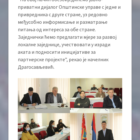
приватни дијалог Општинске управе с једне и
привредника с друге стране, уз редовно
међусобно информисање и разматрање
питања од интереса за обе стране.
Заједнички ћемо предлагати мјере за развој
локалне заједнице, учествовати у изради
аката и подносити иницијативе за
партнерске пројекте”, рекао је начелник
Драгосављевић.