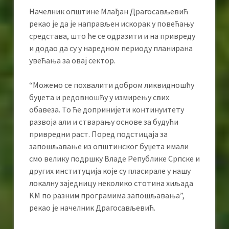
Начелник општине Млађан Драгосављевић
рекао је да је направљен искорак у повећању
средстава, што ће се одразити и на привреду
и додао да су у наредном периоду планирана
увећања за овај сектор.
“Можемо се похвалити добром ликвидношћу
буџета и редовношћу у измирењу свих
обавеза. То ће допринијети континуитету
развоја али и стварању основе за будући
привредни раст. Поред подстицаја за
запошљавање из општинског буџета имали
смо велику подршку Владе Републике Српске и
других институција које су пласирале у нашу
локалну заједницу неколико стотина хиљада
KМ по разним програмима запошљавања”,
рекао је начелник Драгосављевић.