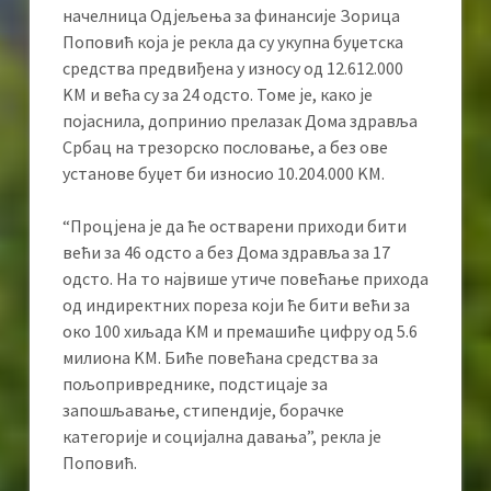
начелница Одјељења за финансије Зорица
Поповић која је рекла да су укупна буџетска
средства предвиђена у износу од 12.612.000
KМ и већа су за 24 одсто. Томе је, како је
појаснила, допринио прелазак Дома здравља
Србац на трезорско пословање, а без ове
установе буџет би износио 10.204.000 KМ.
“Процјена је да ће остварени приходи бити
већи за 46 одсто а без Дома здравља за 17
одсто. На то највише утиче повећање прихода
од индиректних пореза који ће бити већи за
око 100 хиљада KМ и премашиће цифру од 5.6
милиона KМ. Биће повећана средства за
пољопривреднике, подстицаје за
запошљавање, стипендије, борачке
категорије и социјална давања”, рекла је
Поповић.