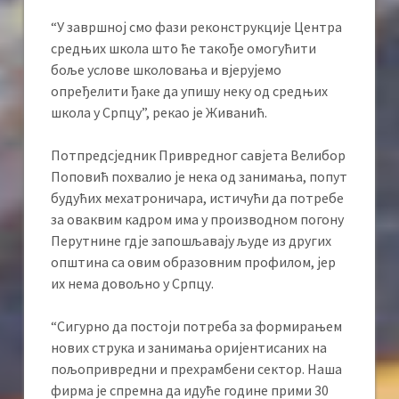
“У завршној смо фази реконструкције Центра
средњих школа што ће такође омогућити
боље услове школовања и вјерујемо
опређелити ђаке да упишу неку од средњих
школа у Српцу”, рекао је Живанић.
Потпредсједник Привредног савјета Велибор
Поповић похвалио је нека од занимања, попут
будућих мехатроничара, истичући да потребе
за оваквим кадром има у производном погону
Перутнине гдје запошљавају људе из других
општина са овим образовним профилом, јер
их нема довољно у Српцу.
“Сигурно да постоји потреба за формирањем
нових струка и занимања оријентисаних на
пољопривредни и прехрамбени сектор. Наша
фирма је спремна да идуће године прими 30