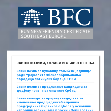
ЈАВНИ ПОЗИВИ, ОГЛАСИ И ОБАВЈЕШТЕЊА
Јавни позив за куповину стамбене јединице
ради трајног стамбеног збрињавања
породица погинулих бораца и РВИ
Јавни позив за предлагање кандидата за
додјелу признања општине Србац
Јавни конкурс за пријаву кандидата за
именовање предсједника/замјеника
предсједника бирачког одбора у основним
изборним јединицама у Босни и Херцеговини