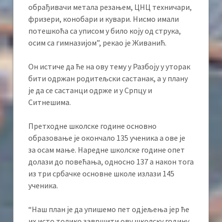
обрађивачи метала резањем, ЦНЦ техничари,
фризери, конобари и кувари. Нисмо имали
потешкоћа са уписом у било коју од струка,
осим са гимназијом”, рекао је Живанић.
Он истиче да ће на ову тему у Разбоју у уторак
бити одржан родитељски састанак, а у плану
је да се састанци одрже и у Српцу и
Ситнешима.
Претходне школске године основно
образовање је окончало 135 ученика а ове је
за осам мање. Наредне школске године опет
долази до повећања, односно 137 а након тога
из три србачке основне школе излази 145
ученика.
“Наш план је да упишемо пет одјељења јер ће
их исто толико завршити ову школску годину.