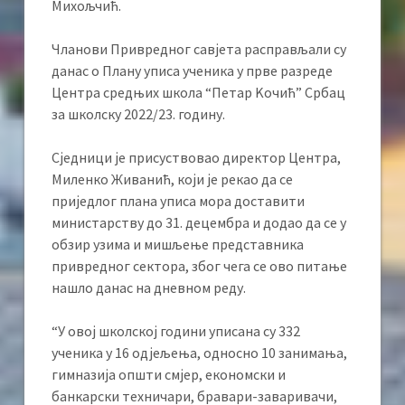
Михољчић.
Чланови Привредног савјета расправљали су
данас о Плану уписа ученика у прве разреде
Центра средњих школа “Петар Kочић” Србац
за школску 2022/23. годину.
Сједници је присуствовао директор Центра,
Миленко Живанић, који је рекао да се
приједлог плана уписа мора доставити
министарству до 31. децембра и додао да се у
обзир узима и мишљење представника
привредног сектора, због чега се ово питање
нашло данас на дневном реду.
“У овој школској години уписана су 332
ученика у 16 одјељења, односно 10 занимања,
гимназија општи смјер, економски и
банкарски техничари, бравари-заваривачи,