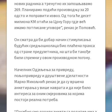
нових радника а тренутно их запошљавамо
269. Планирамо подићи производњу за 20
одсто и поправити извоз. Од тога ће десет
милиона KМ отићи за Црну Гору гдје већ
имамо потписане уговоре”, рекао је Поповић.
Он сматра да би добар начин стимулисања
будућих средњошколаца био плаћена пракса
од стране предузетника, на шта би такође
били спремни у овом производном погону.
Начелник Одјељења за привреду,
пољопривреду и друштвене дјелатности
Марко Михољчић рекао је да су вршена
анкетирања у више наврата и да није било
интереса за оним смјеровима за којима
постоји реална потреба.
“Посебно смо радили анкете са родитељима а