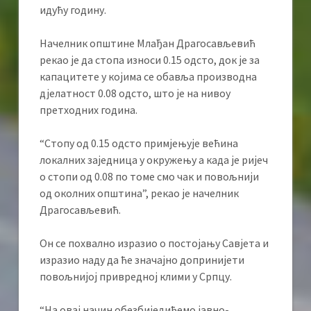
идућу годину.
Начелник општине Млађан Драгосављевић
рекао је да стопа износи 0.15 одсто, док је за
капацитете у којима се обавља производна
дјелатност 0.08 одсто, што је на нивоу
претходних година.
“Стопу од 0.15 одсто примјењује већина
локалних заједница у окружењу а када је ријеч
о стопи од 0.08 по томе смо чак и повољнији
од околних општина”, рекао је начелник
Драгосављевић.
Он се похвално изразио о постојању Савјета и
изразио наду да ће значајно допринијети
повољнијој привредној клими у Српцу.
“На овај начин обезбиједићемо јавно-