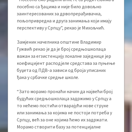
посебно са ђацима и није било довољно
заинтересованих за дрвопрерађивачка,
пољопривредна и друга занимања који имају
перспективу у Српцу”, рекао је Михољчић.
Замјеник начелника општине Владимир
Гужвић рекао је да је број средњошколаца
важан за егзистенцију локалне заједнице јер
коефицијент расподјеле средстава за пуњење
буџета од ПДВ-а зависи од броја уписаних
ђака у србачке средње школе.
“Зато морамо пронаћи начин да највећи број
будућих средњошколаца задржимо у Српцу а
то нећемо постићи отварајући нове струке
или занимања за којима не постоји потреба у
Српцу, већ за оне којима ћемо их задржати.
Морамо створити базу за потенцијалне