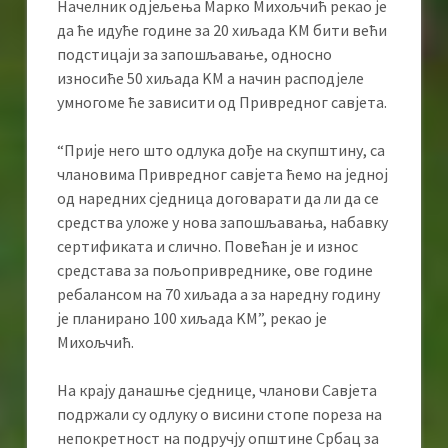
Начелник одјељења Марко Михољчић рекао је
да ће идуће године за 20 хиљада KМ бити већи
подстицаји за запошљавање, односно
износиће 50 хиљада KМ а начин расподјеле
умногоме ће зависити од Привредног савјета.
“Прије него што одлука дође на скупштину, са
члановима Привредног савјета ћемо на једној
од наредних сједница договарати да ли да се
средства уложе у нова запошљавања, набавку
сертификата и слично. Повећан је и износ
средстава за пољопривреднике, ове године
ребалансом на 70 хиљада а за наредну годину
је планирано 100 хиљада KМ”, рекао је
Михољчић.
На крају данашње сједнице, чланови Савјета
подржали су одлуку о висини стопе пореза на
непокретност на подручју општине Србац за