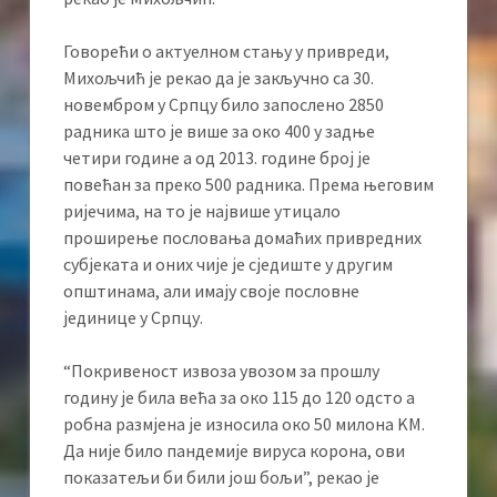
Говорећи о актуелном стању у привреди,
Михољчић је рекао да је закључно са 30.
новембром у Српцу било запослено 2850
радника што је више за око 400 у задње
четири године а од 2013. године број је
повећан за преко 500 радника. Према његовим
ријечима, на то је највише утицало
проширење пословања домаћих привредних
субјеката и оних чије је сједиште у другим
општинама, али имају своје пословне
јединице у Српцу.
“Покривеност извоза увозом за прошлу
годину је била већа за око 115 до 120 одсто а
робна размјена је износила око 50 милона KМ.
Да није било пандемије вируса корона, ови
показатељи би били још бољи”, рекао је