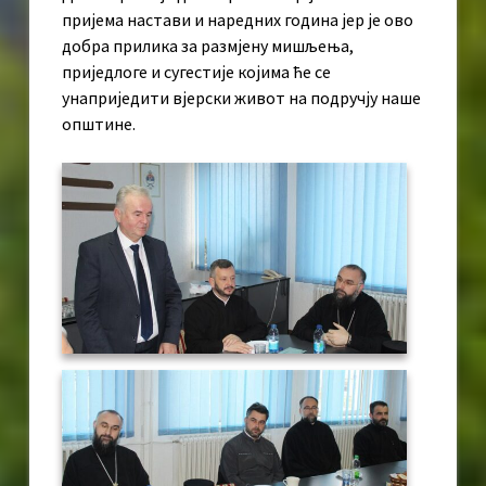
пријема настави и наредних година јер је ово
добра прилика за размјену мишљења,
приједлоге и сугестије којима ће се
унаприједити вјерски живот на подручју наше
општине.