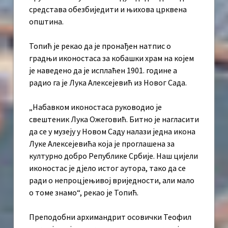
средстава обезбиједити и њихова црквена
општина.
Топић је рекао да је пронађен натпис о
градњи иконостаса за кобашки храм на којем
је наведено да је исплаћен 1901. године а
радио га је Лука Алексејевић из Новог Сада.
„Набавком иконостаса руководио је
свештеник Лука Ожеговић. Битно је нагласити
да се у музеју у Новом Саду налази једна икона
Луке Алексејевића која је проглашена за
културно добро Републике Србије. Наш цијели
иконостас је дјело истог аутора, тако да се
ради о непроцјењивој вриједности, али мало
о томе знамо“, рекао је Топић.
Преподобни архимандрит осовички Теофил