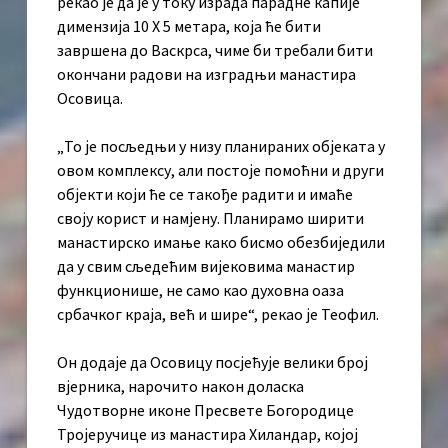
рекао је да је у току израда парадне капије
димензија 10 X 5 метара, која ће бити
завршена до Васкрса, чиме би требали бити
окончани радови на изградњи манастира
Осовица.
„То је посљедњи у низу планираних објеката у
овом комплексу, али постоје помоћни и други
објекти који ће се такође радити и имаће
своју корист и намјену. Планирамо ширити
манастирско имање како бисмо обезбиједили
да у свим сљедећим вијековима манастир
функционише, не само као духовна оаза
србачког краја, већ и шире“, рекао је Теофил.
Он додаје да Осовицу посјећује велики број
вјерника, нарочито након доласка
Чудотворне иконе Пресвете Богородице
Тројеручице из манастира Хиландар, којој