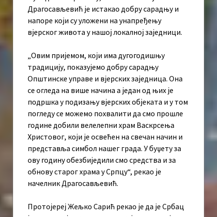
Драгосављевић је истакао добру сарадњу и
напоре који су уложени на унапређењу
вјерског живота у нашој локалној заједници.
„Овим пријемом, који има дугогодишњу
традицију, показујемо добру сарадњу
Општинске управе и вјерских заједница. Она
се огледа на више начина а један од њих је
подршка у подизању вјерских објеката и у том
погледу се можемо похвалити да смо прошле
године добили велелепни храм Васкрсења
Христовог, који је освећен на свечан начин и
представља симбол нашег града. У буџету за
ову годину обезбиједили смо средства и за
обнову старог храма у Српцу“, рекао је
начелник Драгосављевић.
Протојереј Жељко Сарић рекао је да је Србац