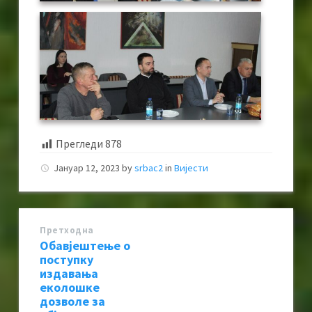
Прегледи
878
Јануар 12, 2023
by
srbac2
in
Вијести
Претходна
Обавјештење о
поступку
издавања
еколошке
дозволе за