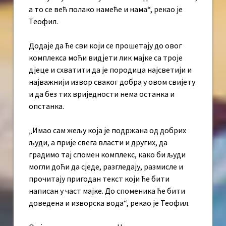
а то се већ полако намеће и нама“, рекао је
Теофил.
Додаје да ће сви који се прошетају до овог
комплекса моћи видјети лик мајке са троје
дјеце и схватити да је породица најсветији и
најважнији извор сваког добра у овом свијету
и да без тих вриједности нема останка и
опстанка.
„Имао сам жељу која је подржана од добрих
људи, а прије свега власти и других, да
градимо тај спомен комплекс, како би људи
могли доћи да сједе, разгледају, размисле и
прочитају пригодан текст који ће бити
написан у част мајке. До споменика ће бити
доведена и изворска вода“, рекао је Теофил.