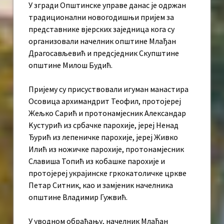
У згради Општинске управе данас је одржан
традиционални новогодишњи пријем за
представнике вјерских заједница кога су
организовали начелник општине Млађан
Драгосављевић и предсједник Скупштине
општине Милош Будић.
Пријему су присуствовали игуман манастира
Осовица архимандрит Теофил, протојереј
Жељко Сарић и протонамјесник Александар
Kустурић из србачке парохије, јереј Ненад
Ђурић из лепеничке парохије, јереј Живко
Илић из ножичке парохије, протонамјесник
Славиша Топић из кобашке парохије и
протојереј украјинске гркокатоличке цркве
Петар Ситник, као и замјеник начелника
општине Владимир Гужвић.
У уводном обраћању, начелник Млађан