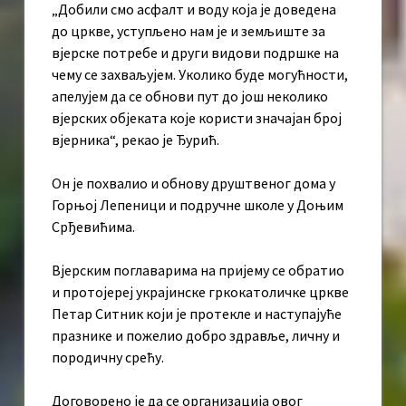
„Добили смо асфалт и воду која је доведена
до цркве, уступљено нам је и земљиште за
вјерске потребе и други видови подршке на
чему се захваљујем. Уколико буде могућности,
апелујем да се обнови пут до још неколико
вјерских објеката које користи значајан број
вјерника“, рекао је Ђурић.
Он је похвалио и обнову друштвеног дома у
Горњој Лепеници и подручне школе у Доњим
Срђевићима.
Вјерским поглаварима на пријему се обратио
и протојереј украјинске гркокатоличке цркве
Петар Ситник који је протекле и наступајуће
празнике и пожелио добро здравље, личну и
породичну срећу.
Договорено је да се организација овог