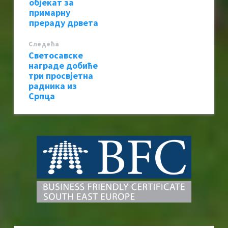
објекат за
примарну
прераду дрвета
Следећa
Светосавске
награде добиће
три просвјетна
радника из
Српца