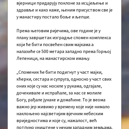
вјерници придарују поклоне за исцјељење и
здравље и како каже, њеним присуством све је
у манастиру постало боље и љепше.
Према његовим ријечима, ове године је у
плану завршетак изградње спомен комплекса
који ће бити посвећен свим мајкама а
налазиће се 500 метара западно према Горњој
Лепеници, на манастирском имању.
„Споменик ће бити подигнут у част мајки,
кћерки, сестара и супруга, односно у част свих
оних које су нас носиле у рукама, одгајале,
дочекивале и испраћале, за нас се молиле
Богу, рађале јунаке и домаћине. То је веома
важно јер живимо у времену које није нимало
наклоњено најсветијим вјечним небеским
вриједностима и које су, нажалост, већ
потпуно уништене у неким западним земљама,