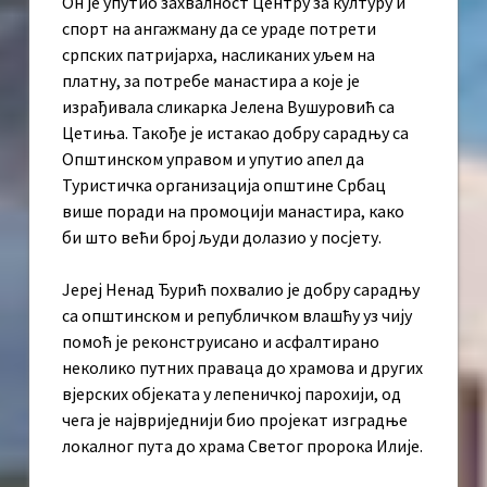
Он је упутио захвалност Центру за културу и
спорт на ангажману да се ураде потрети
српских патријарха, насликаних уљем на
платну, за потребе манастира а које је
израђивала сликарка Јелена Вушуровић са
Цетиња. Такође је истакао добру сарадњу са
Општинском управом и упутио апел да
Туристичка организација општине Србац
више поради на промоцији манастира, како
би што већи број људи долазио у посјету.
Јереј Ненад Ђурић похвалио је добру сарадњу
са општинском и републичком влашћу уз чију
помоћ је реконструисано и асфалтирано
неколико путних праваца до храмова и других
вјерских објеката у лепеничкој парохији, од
чега је највриједнији био пројекат изградње
локалног пута до храма Светог пророка Илије.