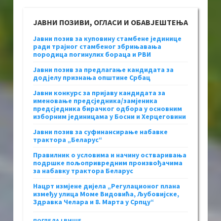
ЈАВНИ ПОЗИВИ, ОГЛАСИ И ОБАВЈЕШТЕЊА
Јавни позив за куповину стамбене јединице
ради трајног стамбеног збрињавања
породица погинулих бораца и РВИ
Јавни позив за предлагање кандидата за
додјелу признања општине Србац
Јавни конкурс за пријаву кандидата за
именовање предсједника/замјеника
предсједника бирачког одбора у основним
изборним јединицама у Босни и Херцеговини
Јавни позив за суфинансирање набавке
трактора „Беларус“
Правилник о условима и начину остваривања
подршке пољопривредним произвођачима
за набавку трактора Беларус
Нацрт измјене дијела „Регулационог плана
између улица Моме Видовића, Љубовијске,
Здравка Челара и 8. Марта у Српцу“
ПОГЛЕДАЈ ВИШЕ