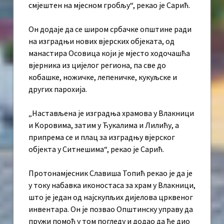
смјештен на мјесном гробљу“, рекао је Сарић.
Он додаје да се широм србачке општине ради
на изградњи нових вјерских објеката, од
манастира Осовица који је мјесто ходочашћа
вјерника из цијелог региона, па све до
кобашке, ножичке, лепеничке, кукуљске и
других парохија.
„Настављена је изградња храмова у Влакници
и Kоровима, затим у Ћукалима и Лилићу, а
припрема се и плац за изградњу вјерског
објекта у Ситнешима“, рекао је Сарић.
Протонамјесник Славиша Топић рекао је да је
у току набавка иконостаса за храм у Влакници,
што је један од најскупљих дијелова црквеног
инвентара. Он је позвао Општинску управу да
пружи помоћ у том погледу и додао да ће дио