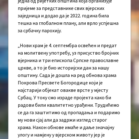
једна од ријетких општина која организује
пријеме за представнике свих вјерских
заједница и додао да је 2022. година била
тешка на глобалном плану, али врло успјешна
за србачку парохију.
„Нови храм је 4. септембра освећен и предат
на молитвену употребу, уз присуство бројних
вјерника и три епископа Српске православне
цркве, а то је био историјски дан за нашу
општину. Сада је дошла на ред обнова храма
Покрова Пресвете Богородице који је
најстарији објекат овакве врсте у мјесту
Србац. У току смо израде пројекта како би
радови били квалитетно урађени. Трудићемо
се да га заштитимо од пропадања и подаримо
му нови сјај али да задржи изглед старог
храма. Након обнове имаће и даље значајну
улогу и намјену у вјерском животу јер је