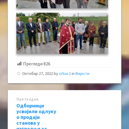
Прегледи
826
Октобар 27, 2022
by
srbac2
in
Вијести
Претходна
Одборници
усвојили одлуку
о продаји
станова у
изградњи за