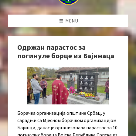
MENU
Одржан парастос за
погинуле борце из Бајинаца
Борачка организација општине Србац, у
сарадњи са Мјесном борачком организацијом
Бајинци, данас је организовала парастос за 10
погинулих бораца Војске Републике Српске из