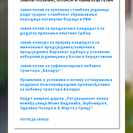
Јавни позив за куповину стамбене јединице
ради трајног стамбеног збрињавања
породица погинулих бораца и РВИ
Јавни позив за предлагање кандидата за
додјелу признања општине Србац
Јавни конкурс за пријаву кандидата за
именовање предсједника/замјеника
предсједника бирачког одбора у основним
изборним јединицама у Босни и Херцеговини
Јавни позив за суфинансирање набавке
трактора „Беларус“
Правилник о условима и начину остваривања
подршке пољопривредним произвођачима
за набавку трактора Беларус
Нацрт измјене дијела „Регулационог плана
између улица Моме Видовића, Љубовијске,
Здравка Челара и 8. Марта у Српцу“
ПОГЛЕДАЈ ВИШЕ