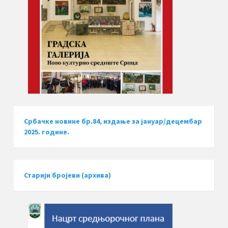
Србачке новине бр.84, издање за јануар/децембар
2025. године.
Старији бројеви (архива)