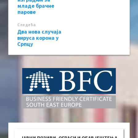
младе брачне
парове
Следећa
Два нова случаја
вируса корона у
Српцу
ЈАВНИ ПОЗИВИ, ОГЛАСИ И ОБАВЈЕШТЕЊА