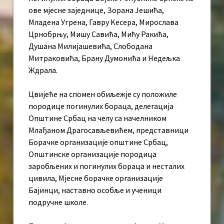
ове мјесне заједнице, Зорана Јешића,
Младена Угрена, Гавру Kесера, Мирослава
Црнобрњу, Мишу Савића, Мићу Ракића,
Душана Милијашевића, Слободана
Митраковића, Брану Думонића и Недељка
Ждрала.
Цвијеће на спомен обиљежје су положиле
породице погинулих бораца, делегација
Општине Србац на челу са начелником
Млађаном Драгосављевићем, представници
Борачке организације општине Србац,
Општинске организације породица
заробљених и погинулих бораца и несталих
цивила, Мјесне борачке организације
Бајинци, наставно особље и ученици
подручне школе.