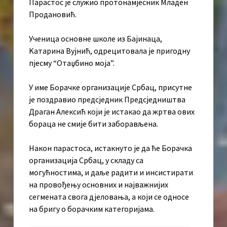
Парастос је служио протонамјесник Младен
Продановић.
Ученица основне школе из Бајинаца,
Kатарина Вујнић, одрецитовала је пригодну
пјесму “Отаџбино моја”.
У име Борaчке организације Србац, присутне
је поздравио предсједник Предсједништва
Драган Алексић који је истакао да жртва ових
бораца не смије бити заборављена.
Након парастоса, истакнуто је да ће Борачка
организација Србац, у складу са
могућностима, и даље радити и инсистирати
на провођењу основних и најважнијих
сегмената свога дјеловања, а који се односе
на бригу о борачким категоријама.