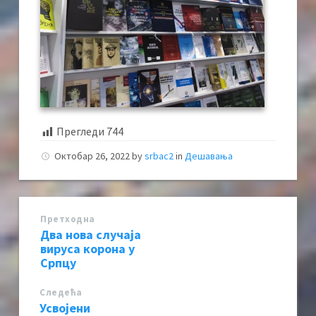
Прегледи
744
Октобар 26, 2022
by
srbac2
in
Дешавања
Претходна
Два нова случаја
вируса корона у
Српцу
Следећa
Усвојени