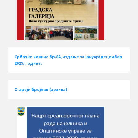
Србачке новине бр.84, издање за јануар/децембар
2025. године.
Старији бројеви (архива)