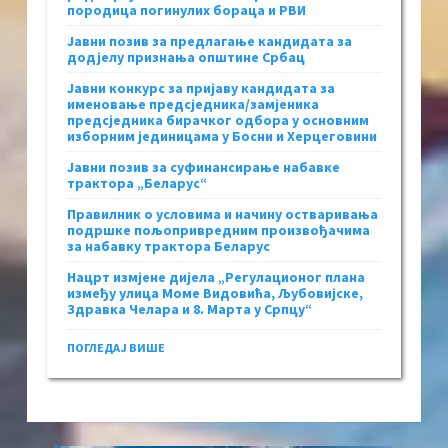
породица погинулих бораца и РВИ
Јавни позив за предлагање кандидата за
додјелу признања општине Србац
Јавни конкурс за пријаву кандидата за
именовање предсједника/замјеника
предсједника бирачког одбора у основним
изборним јединицама у Босни и Херцеговини
Јавни позив за суфинансирање набавке
трактора „Беларус“
Правилник о условима и начину остваривања
подршке пољопривредним произвођачима
за набавку трактора Беларус
Нацрт измјене дијела „Регулационог плана
између улица Моме Видовића, Љубовијске,
Здравка Челара и 8. Марта у Српцу“
ПОГЛЕДАЈ ВИШЕ