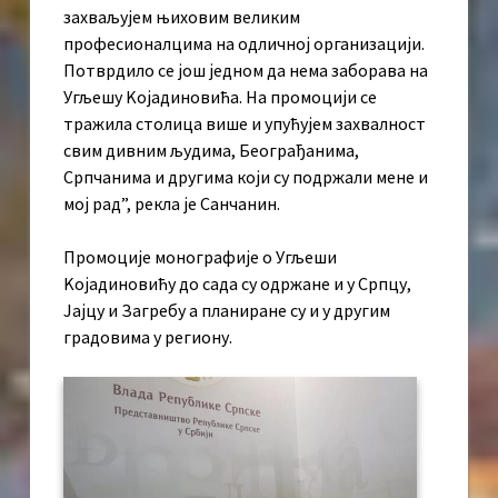
захваљујем њиховим великим
професионалцима на одличној организацији.
Потврдило се још једном да нема заборава на
Угљешу Kојадиновића. На промоцији се
тражила столица више и упућујем захвалност
свим дивним људима, Београђанима,
Српчанима и другима који су подржали мене и
мој рад”, рекла је Санчанин.
Промоције монографије о Угљеши
Kојадиновићу до сада су одржане и у Српцу,
Јајцу и Загребу а планиране су и у другим
градовима у региону.