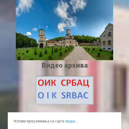
Видео архива
Услови преузимања са сајта:
види...