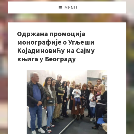
MENU
Одржана промоција
монографије о Угљеши
Kојадиновићу на Сајму
књига у Београду