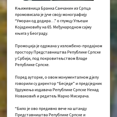
Kњижевница Бранка Санчанин из Српца
промовисала је јуче своју монографију
“Уморан од додира…” о глумцу Угљеши
Kојадиновићу на 65. Међународном сајму
књига у Београду.
Промоција је одржана у изложбено-продајном
простору Представништва Републике Српске
у Србији, под покровитељством Владе
Републике Српске.
Поред ауторке, о овом монументалном дјелу
говорили су директор “Бесједе” и предсједник
Удружења издавача Републике Српске Ненад
Новаковић и редитељ Марко Мисирача.
“Било је ово предивно вече на штанду
Представништва Републике Српске и