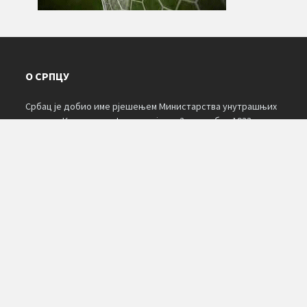
О СРПЦУ
Србац је добио име рјешењем Министарства унутрашњих
послова Краљевине Југославије од 2. новембра 1933.
године. За избор имена Србац у основи били су пресудна
три елемента: географски, повијесни и национални.
Подаци о мјесту и настанку појединих насељених мјеста
око Српца нису сачувани. О настанку имена неких насеља у
народу су сачувана предања. Мјесто Свињар уписано је и
на једној карти Германије из 1621. године, а име је добио
по сточарима који су долазили с оближњих брда.
КАЛЕНДАР
AUGUST 2026