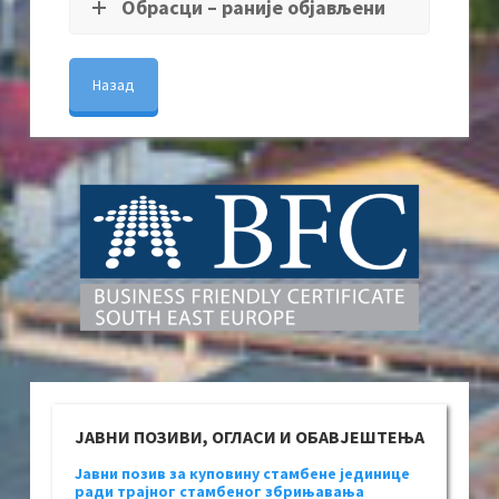
Обрасци – раније објављени
Назад
ЈАВНИ ПОЗИВИ, ОГЛАСИ И ОБАВЈЕШТЕЊА
Јавни позив за куповину стамбене јединице
ради трајног стамбеног збрињавања