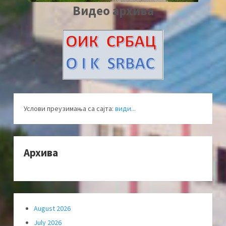
Видео архива
Услови преузимања са сајта:
види...
Архива
August 2026
July 2026