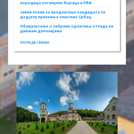
породица погинулих бораца и РВИ
Јавни позив за предлагање кандидата за
додјелу признања општине Србац
Обавјештење о забрани одлагања отпада на
дивљим депонијама
ПОГЛЕДАЈ ВИШЕ