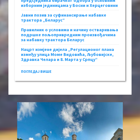
предсједника бирачког одбора у основним
изборним јединицама у Босни и Херцеговини
Јавни позив за суфинансирање набавке
трактора „Беларус“
Правилник о условима и начину остваривања
подршке пољопривредним произвођачима
за набавку трактора Беларус
Нацрт измјене дијела „Регулационог плана
између улица Моме Видовића, Љубовијске,
Здравка Челара и 8. Марта у Српцу“
ПОГЛЕДАЈ ВИШЕ