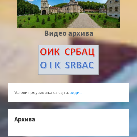
Видео архива
Услови преузимања са сајта:
види...
Архива