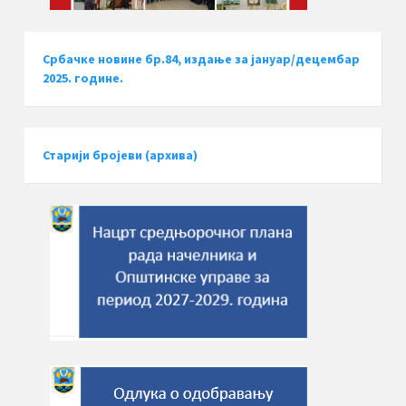
Србачке новине бр.84, издање за јануар/децембар
2025. године.
Старији бројеви (архива)