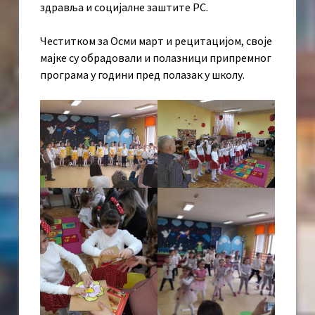
здравља и социјалне заштите РС.
Честитком за Осми март и рецитацијом, своје
мајке су обрадовали и полазници припремног
програма у години пред полазак у школу.