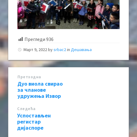
Прегледи
936
Март 9, 2022
by
srbac2
in
Дешавања
Претходна
Дуо виола свирао
за чланове
удружења Извор
Следећa
Успостављен
регистар
дијаспоре