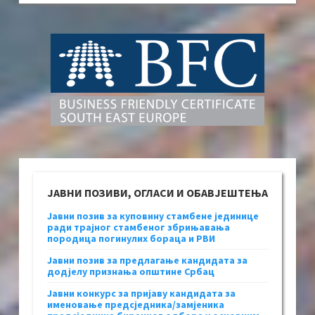
ЈАВНИ ПОЗИВИ, ОГЛАСИ И ОБАВЈЕШТЕЊА
Јавни позив за куповину стамбене јединице
ради трајног стамбеног збрињавања
породица погинулих бораца и РВИ
Јавни позив за предлагање кандидата за
додјелу признања општине Србац
Јавни конкурс за пријаву кандидата за
именовање предсједника/замјеника