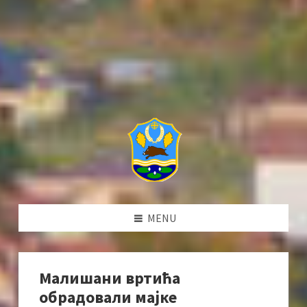
MENU
Малишани вртића
обрадовали мајке