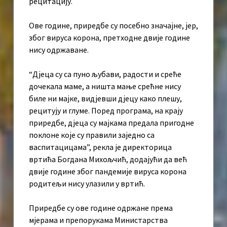
рецитацију.
Ове године, приредбе су посебно значајне, јер,
због вируса корона, претходне двије године
нису одржаване.
“Дјеца су са пуно љубави, радости и среће
дочекалa маме, а ништа мање срећне нису
биле ни мајке, видјевши дјецу како плешу,
рецитују и глуме. Поред програма, на крају
приредбе, дјеца су мајкама предала пригодне
поклоне које су правили заједно са
васпитацицама”, рекла је директорица
вртића Богдана Михољчић, додајући да већ
двије године због пандемије вируса корона
родитељи нису улазили у вртић.
Приредбе су ове године одржане према
мјерама и препорукама Министарства