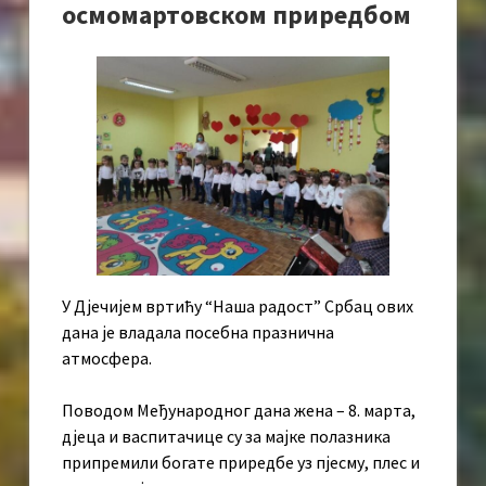
осмомартовском приредбом
У Дјечијем вртићу “Наша радост” Србац ових
дана је владала посебна празнична
атмосфера.
Поводом Међународног дана жена – 8. марта,
дјеца и васпитачице су за мајке полазника
припремили богате приредбе уз пјесму, плес и