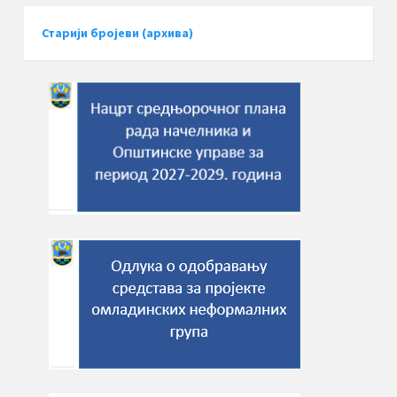
Старији бројеви (архива)