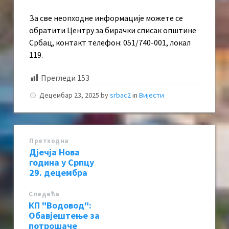
За све неопходне информације можете се
обратити Центру за бирачки списак општине
Србац, контакт телефон: 051/740-001, локал
119.
Прегледи
153
Децембар 23, 2025
by
srbac2
in
Вијести
Претходна
Дјечја Нова
година у Српцу
29. децембра
Следећa
КП "Водовод":
Обавјештење за
потрошаче