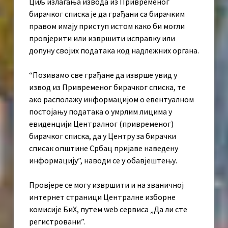
Циљ излагања извода из Привременог
бирачког списка је да грађани са бирачким
правом имају приступ истом како би могли
провјерити или извршити исправку или
допуну својих података код надлежних органа.
“Позивамо све грађане да изврше увид у
извод из Привременог бирачког списка, те
ако располажу информацијом о евентуалном
постојању података о умрлим лицима у
евиденцији Централног (привременог)
бирачког списка, да у Центру за бирачки
списак општине Србац пријаве наведену
информацију”, наводи се у обавјештењу.
Провјере се могу извршити и на званичној
интернет страници Централне изборне
комисије БиХ, путем web сервиса „Да ли сте
регистровани”.