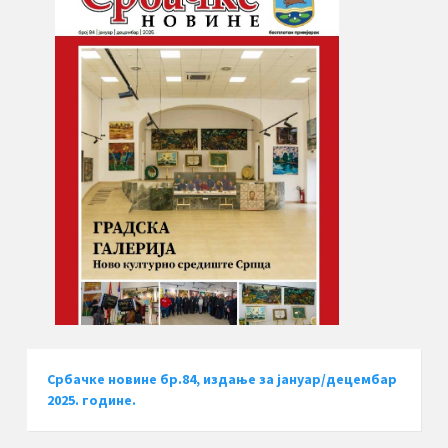
Србачке новине бр.84, издање за јануар/децембар
2025. године.