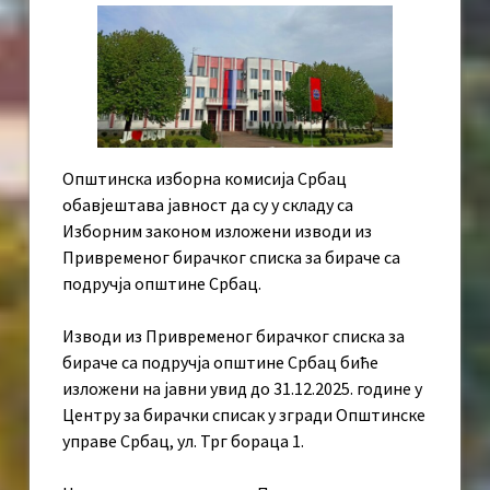
Општинска изборна комисија Србац
обавјештава јавност да су у складу са
Изборним законом изложени изводи из
Привременог бирачког списка за бираче са
подручја општине Србац.
Изводи из Привременог бирачког списка за
бираче са подручја општине Србац биће
изложени на јавни увид до 31.12.2025. године у
Центру за бирачки списак у згради Општинске
управе Србац, ул. Трг бораца 1.