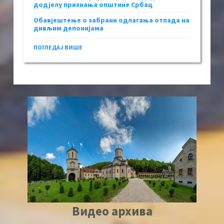
додјелу признања општине Србац
Обавјештење о забрани одлагања отпада на
дивљим депонијама
ПОГЛЕДАЈ ВИШЕ
Видео архива