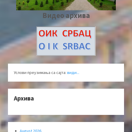
Видео архива
Услови преузимања са сајта:
види...
Архива
August 2026