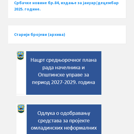
Србачке новине бр.84, издање за јануар/децембар
2025. године.
Старији бројеви (архива)