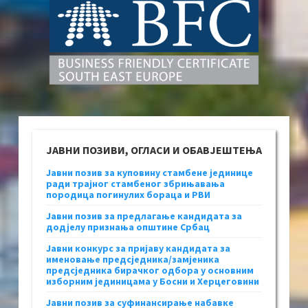
ЈАВНИ ПОЗИВИ, ОГЛАСИ И ОБАВЈЕШТЕЊА
Јавни позив за куповину стамбене јединице
ради трајног стамбеног збрињавања
породица погинулих бораца и РВИ
Јавни позив за предлагање кандидата за
додјелу признања општине Србац
Јавни конкурс за пријаву кандидата за
именовање предсједника/замјеника
предсједника бирачког одбора у основним
изборним јединицама у Босни и Херцеговини
Јавни позив за суфинансирање набавке