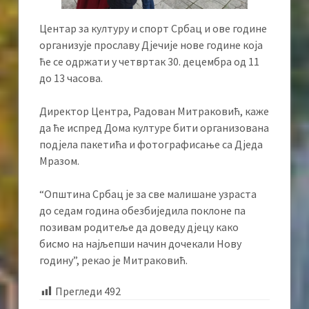
Центар за културу и спорт Србац и ове године
организује прославу Дјечије нове године која
ће се одржати у четвртак 30. децембра од 11
до 13 часова.
Директор Центра, Радован Митраковић, каже
да ће испред Дома културе бити организована
подјела пакетића и фотографисање са Дједа
Мразом.
“Општина Србац је за све малишане узраста
до седам година обезбиједила поклоне па
позивам родитеље да доведу дјецу како
бисмо на најљепши начин дочекали Нову
годину”, рекао је Митраковић.
Прегледи
492