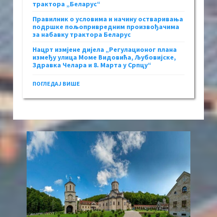
трактора „Беларус“
Правилник о условима и начину остваривања
подршке пољопривредним произвођачима
за набавку трактора Беларус
Нацрт измјене дијела „Регулационог плана
између улица Моме Видовића, Љубовијске,
Здравка Челара и 8. Марта у Српцу“
ПОГЛЕДАЈ ВИШЕ