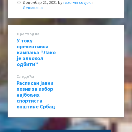
Децембар 21, 2021
by
rezervni covjek
in
Дешавања
Претходна
У току
превентивна
кампања “Лако
је алкохол
одбити”
Следећa
Расписан јавни
позив за избор
најбољих
спортиста
општине Србац