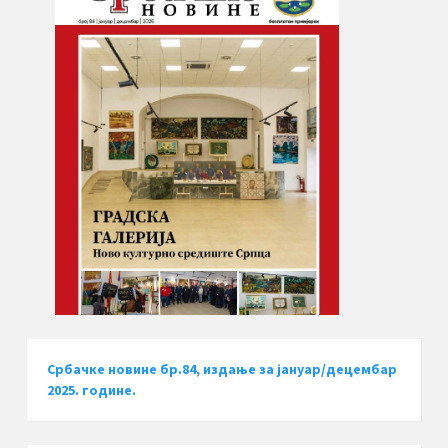
Србачке новине бр.84, издање за јануар/децембар
2025. године.