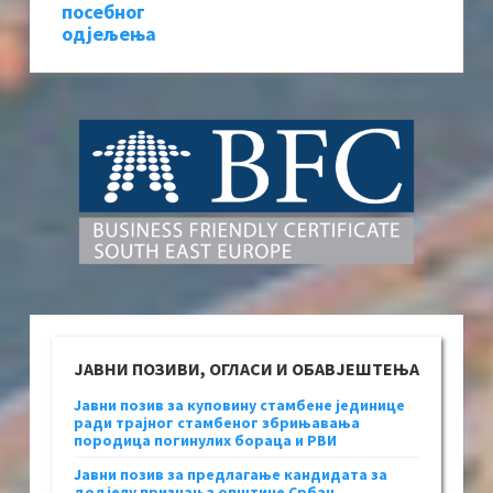
посебног
одјељења
ЈАВНИ ПОЗИВИ, ОГЛАСИ И ОБАВЈЕШТЕЊА
Јавни позив за куповину стамбене јединице
ради трајног стамбеног збрињавања
породица погинулих бораца и РВИ
Јавни позив за предлагање кандидата за
додјелу признања општине Србац