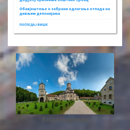
Обавјештење о забрани одлагања отпада на
дивљим депонијама
ПОГЛЕДАЈ ВИШЕ
Видео архива