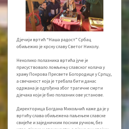
Дјечији вртић “Наша радост” Србац
обиљежио је крсну славу Светог Николу.
Неколико полазника вртића јуче је
присуствовало ломљењу славског колача у
храму Покрова Пресвете Богородице у Српцу,
а свечаност која је требала бити данас
одржана је одгођена због трагичне смрти
дјечака који је био полазник ове установе.
Директорица Богдана Михољчић каже да је у
вртићу слава обиљежена паљењем славске
свијеће и заједничким посним ручком, без