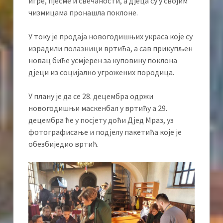
игре, пјесме и свечаности, а дјеца су у својим
чизмицама пронашла поклоне.
У току је продаја новогодишњих украса које су
израдили полазници вртића, а сав прикупљен
новац биће усмјерен за куповину поклона
дјеци из социјално угрожених породица.
У плану је да се 28. децембра одржи
новогодишњи маскенбал у вртићу а 29.
децембра ће у посјету доћи Дјед Мраз, уз
фотографисање и подјелу пакетића које је
обезбиједио вртић.