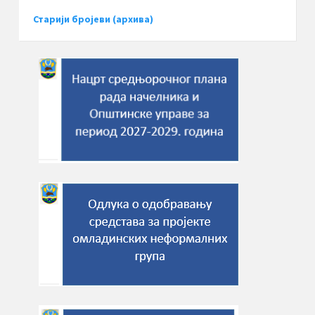
Старији бројеви (архива)