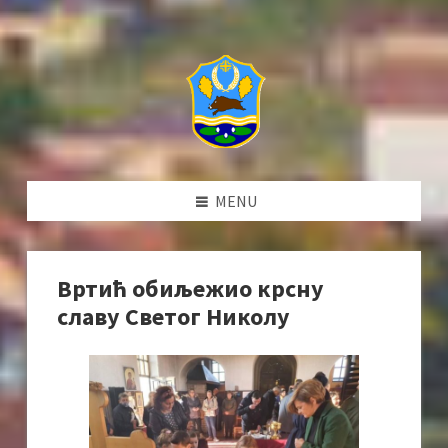
MENU
Вртић обиљежио крсну
славу Светог Николу