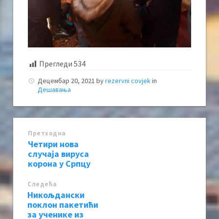
Прегледи
534
Децембар 20, 2021
by
rezervni covjek
in
Дешавања
Претходна
Четири нова
случаја вируса
корона у Српцу
Следећa
Никољдански
поклон пакетићи
за ученике из